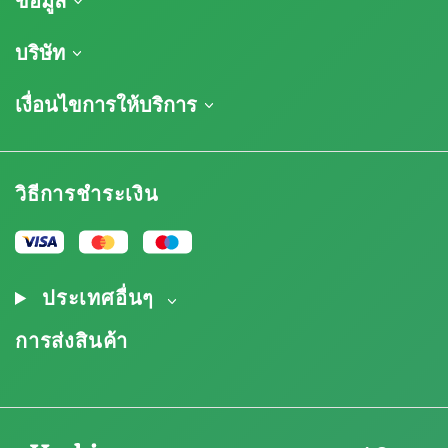
ข้อมูล
การจัดส่งสินค้า
บริษัท
ติดตามคำสั่งซื้อของฉัน
เกี่ยวกับเรา
เงื่อนไขการให้บริการ
นโยบายการคืนสินค้า
ติดต่อ
รายการราคา
ข้อกำหนดและเงื่อนไข
บทวิจารณ์
โปรโมชั่น
การปฏิเสธความรับผิดโดยข้อจำกัดความรับผิดชอบ
โปรแกรมพันธมิตรกัญชา
วิธีการชำระเงิน
นโยบายความเป็นส่วนตัว
Our authors
นโยบายการใช้คุกกี้
แผนผังเว็บไซต์
ประกาศทางกฎหมาย
ประเทศอื่นๆ
การส่งสินค้า