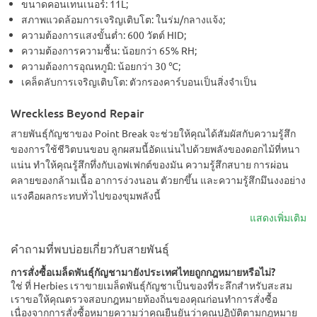
ขนาดคอนเทนเนอร์: 11L;
สภาพแวดล้อมการเจริญเติบโต: ในร่ม/กลางแจ้ง;
ความต้องการแสงขั้นต่ำ: 600 วัตต์ HID;
ความต้องการความชื้น: น้อยกว่า 65% RH;
ความต้องการอุณหภูมิ: น้อยกว่า 30 ℃;
เคล็ดลับการเจริญเติบโต: ตัวกรองคาร์บอนเป็นสิ่งจำเป็น
Wreckless Beyond Repair
สายพันธุ์กัญชาของ Point Break จะช่วยให้คุณได้สัมผัสกับความรู้สึก
ของการใช้ชีวิตบนขอบ ลูกผสมนี้อัดแน่นไปด้วยพลังของดอกไม้ที่หนา
แน่น ทำให้คุณรู้สึกทึ่งกับเอฟเฟกต์ของมัน ความรู้สึกสบาย การผ่อน
คลายของกล้ามเนื้อ อาการง่วงนอน ตัวยกขึ้น และความรู้สึกมึนงงอย่าง
แรงคือผลกระทบทั่วไปของขุมพลังนี้
แสดงเพิ่มเติม
คำถามที่พบบ่อยเกี่ยวกับสายพันธุ์
การสั่งซื้อเมล็ดพันธุ์กัญชามายังประเทศไทยถูกกฎหมายหรือไม่?
ใช่ ที่ Herbies เราขายเมล็ดพันธุ์กัญชาเป็นของที่ระลึกสำหรับสะสม
เราขอให้คุณตรวจสอบกฎหมายท้องถิ่นของคุณก่อนทำการสั่งซื้อ
เนื่องจากการสั่งซื้อหมายความว่าคุณยืนยันว่าคุณปฏิบัติตามกฎหมาย