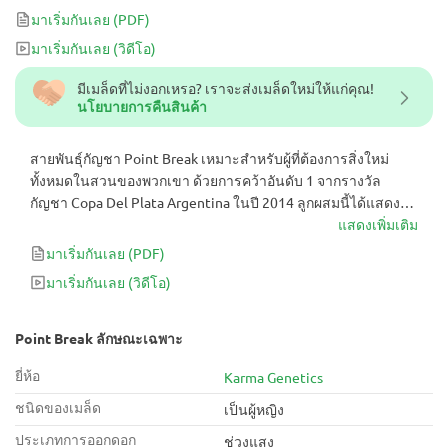
บาน 9 สัปดาห์
มาเริ่มกันเลย
(PDF)
มาเริ่มกันเลย
(วิดีโอ)
มีเมล็ดที่ไม่งอกเหรอ? เราจะส่งเมล็ดใหม่ให้แก่คุณ!
นโยบายการคืนสินค้า
สายพันธุ์กัญชา Point Break เหมาะสำหรับผู้ที่ต้องการสิ่งใหม่
ทั้งหมดในสวนของพวกเขา ด้วยการคว้าอันดับ 1 จากรางวัล
กัญชา Copa Del Plata Argentina ในปี 2014 ลูกผสมนี้ได้แสดงให้
เห็นคุณค่าแล้ว คุณจะพบกับดอกตูมที่มีโทนสีสกั๊งค์-สมุนไพร-
แสดงเพิ่มเติม
หวาน จำนวนมากหลังจากดอกบาน 9 สัปดาห์
มาเริ่มกันเลย
(PDF)
มาเริ่มกันเลย
(วิดีโอ)
Point Break ลักษณะเฉพาะ
ยี่ห้อ
Karma Genetics
ชนิดของเมล็ด
เป็นผู้หญิง
ประเภทการออกดอก
ช่วงแสง