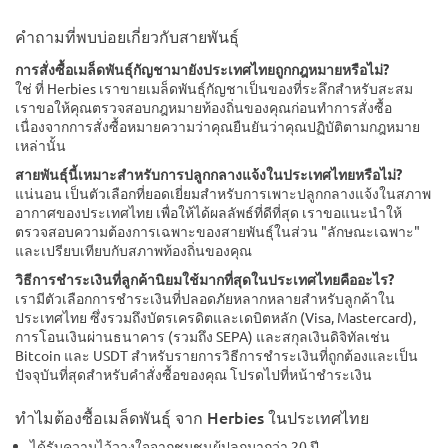
คำถามที่พบบ่อยเกี่ยวกับสายพันธุ์
การสั่งซื้อเมล็ดพันธุ์กัญชามายังประเทศไทยถูกกฎหมายหรือไม่?
ใช่ ที่ Herbies เราขายเมล็ดพันธุ์กัญชาเป็นของที่ระลึกสำหรับสะสม
เราขอให้คุณตรวจสอบกฎหมายท้องถิ่นของคุณก่อนทำการสั่งซื้อ
เนื่องจากการสั่งซื้อหมายความว่าคุณยืนยันว่าคุณปฏิบัติตามกฎหมาย
เหล่านั้น
สายพันธุ์นี้เหมาะสำหรับการปลูกกลางแจ้งในประเทศไทยหรือไม่?
แน่นอน เป็นตัวเลือกที่ยอดเยี่ยมสำหรับการเพาะปลูกกลางแจ้งในสภาพ
อากาศของประเทศไทย เพื่อให้ได้ผลลัพธ์ที่ดีที่สุด เราขอแนะนำให้
ตรวจสอบความต้องการเฉพาะของสายพันธุ์ในส่วน "ลักษณะเฉพาะ"
และเปรียบเทียบกับสภาพท้องถิ่นของคุณ
วิธีการชำระเงินที่ลูกค้านิยมใช้มากที่สุดในประเทศไทยคืออะไร?
เรามีตัวเลือกการชำระเงินที่ปลอดภัยหลากหลายสำหรับลูกค้าใน
ประเทศไทย ซึ่งรวมถึงบัตรเครดิตและเดบิตหลัก (Visa, Mastercard),
การโอนเงินผ่านธนาคาร (รวมถึง SEPA) และสกุลเงินดิจิทัลเช่น
Bitcoin และ USDT สำหรับรายการวิธีการชำระเงินที่ถูกต้องและเป็น
ปัจจุบันที่สุดสำหรับคำสั่งซื้อของคุณ โปรดไปที่หน้าชำระเงิน
ทำไมต้องซื้อเมล็ดพันธุ์ จาก Herbies ในประเทศไทย
ได้รับความไว้วางใจจากชุมชนผู้ปลูกมากว่า 20 ปี