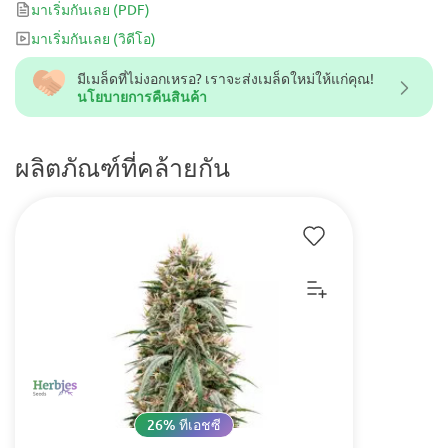
อุตสาหกรรมกัญชา
มาเริ่มกันเลย
(PDF)
มาเริ่มกันเลย
(วิดีโอ)
มีเมล็ดที่ไม่งอกเหรอ? เราจะส่งเมล็ดใหม่ให้แก่คุณ!
นโยบายการคืนสินค้า
ผลิตภัณฑ์ที่คล้ายกัน
26% ทีเอชซี