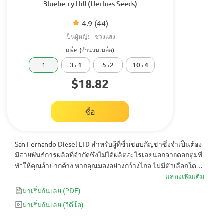
Blueberry Hill (Herbies Seeds)
4.9
(44)
เป็นผู้หญิง
ช่วงแสง
แพ็ค (จำนวนเมล็ด)
1
3+1
5+2
10+4
$18.82
ซื้อ
San Fernando Diesel LTD สำหรับผู้ที่ชื่นชอบกัญชาซึ่งจำเป็นต้อง
มีสายพันธุ์การผลิตที่จำกัดซึ่งไม่ได้ผลิตอะไรเลยนอกจากดอกตูมที่
ทำให้คุณอ้าปากค้าง หากคุณมองอย่างกว้างไกล ไม่มีตัวเลือกใดที่
ดีไปกว่าความงามอันโดดเด่นนี้ซึ่งมีพันธุกรรมจากสายพันธุ์ที่แพร่
แสดงเพิ่มเติม
หลายมากที่สุดในอุตสาหกรรมกัญชา
มาเริ่มกันเลย
(PDF)
มาเริ่มกันเลย
(วิดีโอ)