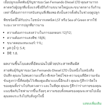
เมื่อปลูกเมล็ดพันธุ์กัญชาของ San Fernando Diesel LTD คุณสามารถ
คาดหวังผู้ปลูกที่แข็งแรงซึ่งมีกิ่งก้านขนาดใหญ่และขนาดกลาง กิ่งก้าน
เหล่านี้ต้องการการสนับสนุนที่เพียงพอ ดังนั้นควรตั้งต้นในช่วงฤดูปลูก
พืชชนิดนี้ได้รับประโยชน์จากเทคนิค LST หรือ Sea of Green หากใช้
ระยะเวลาการปลูกที่ยาวนาน
ความต้องการแสงสว่างในการออกดอก: 12/12;
ความต้องการแสงพืช: 18/6;
ขนาดคอนเทนเนอร์: 11L;
pH (น้ำ): 5.4;
อีซี: 1.8.
ผลงานชิ้นโบแดงที่อัดแน่นไปด้วยประสาทสัมผัส
สายพันธุ์กัญชาของ San Fernando Diesel LTD เป็นหนึ่งในหนังสือ
บันทึก คุณจะไม่พบความเปรี้ยว-ดีเซล-ไพน์โซล-ความฉุนที่มีความเข้ม
ข้นสูงกว่านี้ที่ห่อหุ้มไว้เพียงตูมเดียวแบบนี้อีกแล้ว คุณจะรู้สึกว่าจิตใจ
ของคุณทิ้งร่างไปกับดวงดาว และในที่สุด คุณจะรู้สึกว่าร่างกายของคุณ
แนบชิดกับโซฟามากขึ้นเรื่อยๆ ความชอบทั้งหมดของคุณจะหายไปเมื่อ
คุณหลงระเริงไปกับสิ่งถูกใจนี้
แสดงเพิ่มเติม