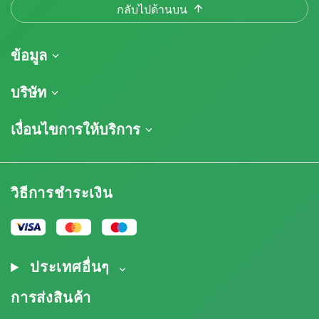
กลับไปด้านบน
ข้อมูล
การจัดส่งสินค้า
บริษัท
ติดตามคำสั่งซื้อของฉัน
เกี่ยวกับเรา
เงื่อนไขการให้บริการ
นโยบายการคืนสินค้า
ติดต่อ
รายการราคา
ข้อกำหนดและเงื่อนไข
บทวิจารณ์
โปรโมชั่น
การปฏิเสธความรับผิดโดยข้อจำกัดความรับผิดชอบ
โปรแกรมพันธมิตรกัญชา
วิธีการชำระเงิน
นโยบายความเป็นส่วนตัว
Our authors
นโยบายการใช้คุกกี้
แผนผังเว็บไซต์
ประกาศทางกฎหมาย
ประเทศอื่นๆ
การส่งสินค้า