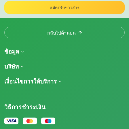
สมัครรับข่าวสาร
กลับไปด้านบน
ข้อมูล
การจัดส่งสินค้า
บริษัท
ติดตามคำสั่งซื้อของฉัน
เกี่ยวกับเรา
เงื่อนไขการให้บริการ
นโยบายการคืนสินค้า
ติดต่อ
รายการราคา
ข้อกำหนดและเงื่อนไข
บทวิจารณ์
โปรโมชั่น
การปฏิเสธความรับผิดโดยข้อจำกัดความรับผิดชอบ
โปรแกรมพันธมิตรกัญชา
วิธีการชำระเงิน
นโยบายความเป็นส่วนตัว
Our authors
นโยบายการใช้คุกกี้
แผนผังเว็บไซต์
ประกาศทางกฎหมาย