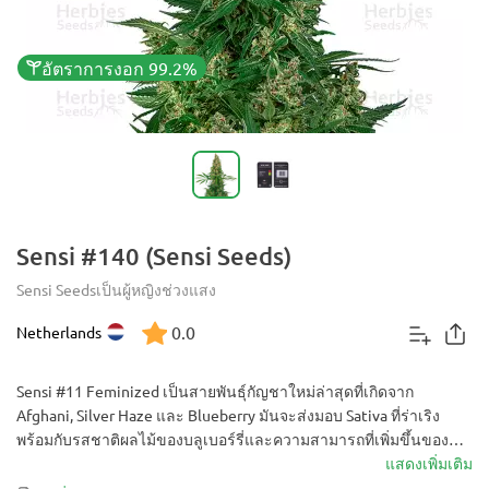
อัตราการงอก 99.2%
Sensi #140 (Sensi Seeds)
Sensi Seeds
เป็นผู้หญิง
ช่วงแสง
0.0
Netherlands
Sensi #11 Feminized เป็นสายพันธุ์กัญชาใหม่ล่าสุดที่เกิดจาก
Afghani, Silver Haze และ Blueberry มันจะส่งมอบ Sativa ที่ร่าเริง
พร้อมกับรสชาติผลไม้ของบลูเบอร์รี่และความสามารถที่เพิ่มขึ้นของ
อัฟกานิสถาน หลังจากช่วงออกดอกโดยเฉลี่ย ผู้ปลูกสามารถคาดหวัง
แสดงเพิ่มเติม
ผลผลิต XL ได้โดยไม่ต้องดูแลเป็นพิเศษ