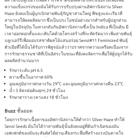
ความแข็งแกร่งของมันได้รับการปรับปรุงผ่านอัฟกานิสถาน Silver
Haze ยังคงเป็นผู้บุกเบิกสายพันธุ์กัญชาส่วนใหญ่ พืชสูงและเรียวที่
สามารถให้ผลผลิตมาก ซึ่งเป็นประโยชน์อย่างมากสำหรับผู้ปลูกส่วน
ใหญ่ในปัจจุบัน ในทางกลับกันอัฟกานิสถานซึ่งเป็น Indica ที่เป็นดิน มี
เวลาออกดอกสั้นและเติบโตด้วยโครงสร้างที่กะทัดรัดมาก เพิ่มสายพันธุ์
บลูเบอร์รี่เพื่อมอบรสชาติผลไม้แสนอร่อย Sensi#11 Feminized พันธุ์
ตัวเมียที่ได้นั้นได้รับการพิสูจน์แล้วว่าปราศจากความเครียดเนื่องจาก
การรักษาธรรมชาติที่เป็นอิสระในขณะที่ยังคงจัดการเพื่อให้ผู้ปลูกได้รับ
ผลผลิตจำนวนมาก
รักษาระดับ pH 6.5
ความชื้นในอากาศ 60%
อุณหภูมิอากาศกลางวัน 29°C และอุณหภูมิอากาศกลางคืน 23°C
น้ำ 3 ลิตรต่อต้นทุกๆ 24 ชั่วโมง
รักษาตารางเวลาแสง 18 ชั่วโมง
Buzz ชั้นยอด
โดยการรักษาเนื้อหาของอัฟกานิสถานให้ต่ำกว่า Silver Haze ทำให้
Sensi Seeds มั่นใจได้ว่าสายพันธุ์นั้นยังคงอยู่ที่ต้นกำเนิดของมัน
เอฟเฟกต์ของมันจะสัมผัสได้ผ่านเสียงกระหึ่มที่สร้างแรงบันดาลใจ