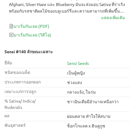
Afghani, Silver Haze และ Blueberry มันจะส่งมอบ Sativa ที่ร่าเริง
พร้อมกับรสชาติผลไม้ของบลูเบอร์รี่และความสามารถที่เพิ่มขึ้น
ของอัฟกานิสถาน หลังจากช่วงออกดอกโดยเฉลี่ย ผู้ปลูกสามารถ
แสดงเพิ่มเติม
คาดหวังผลผลิต XL ได้โดยไม่ต้องดูแลเป็นพิเศษ
มาเริ่มกันเลย
(PDF)
มาเริ่มกันเลย
(วิดีโอ)
Sensi #140 ลักษณะเฉพาะ
ยี่ห้อ
Sensi Seeds
ชนิดของเมล็ด
เป็นผู้หญิง
ประเภทการออกดอก
ช่วงแสง
เหมาะแก่การปลูก
กลางแจ้ง, ในร่ม
% Sativa/ Indica/
ชาวอินเดียมีอำนาจเหนือกว่า
Ruderalis
ผล
ผ่อนคลาย ทำใจให้สบาย
พันธุศาสตร์
ช็อกโกแลต x ฮินดูกูช