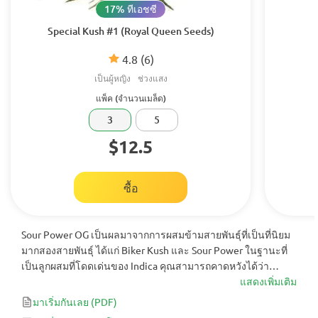
17% ทีเอชซี
Special Kush #1 (Royal Queen Seeds)
4.8
(6)
เป็นผู้หญิง
ช่วงแสง
แพ็ค (จำนวนเมล็ด)
3
5
$12.5
ซื้อ
Sour Power OG เป็นผลมาจากการผสมข้ามสายพันธุ์ที่เป็นที่นิยม
มากสองสายพันธุ์ ได้แก่ Biker Kush และ Sour Power ในฐานะที่
เป็นลูกผสมที่โดดเด่นของ Indica คุณสามารถคาดหวังได้ว่า
โปรไฟล์ของมันจะตื่นตัวและยกระดับ สร้างความสูงที่สมดุลพร้อม
แสดงเพิ่มเติม
กับรสชาติและกลิ่นหอมของซิตรัส ซึ่งให้ "ความหวาน" มากมาย
มาเริ่มกันเลย
(PDF)
พร้อมกับ "ความเปรี้ยว"