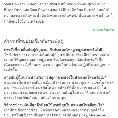
Sour Power OG Regular เป็นการผสมข้ามระหว่างพันธุกรรมของ
Biker Kush และ Sour Power ส่งผลให้มีประสิทธิผล มีสมาธิ และยังมี
ความสุขสูง กลิ่นของน้ำมันดีเซลและกลิ่นซิตรัสนั้นฉุนและชุ่มฉ่ำแต่ก็
น่าพึงพอใจอย่างเหลือเชื่อ
แสดงเพิ่มเติม
คำถามที่พบบ่อยเกี่ยวกับสายพันธุ์
การสั่งซื้อเมล็ดพันธุ์กัญชามายังประเทศไทยถูกกฎหมายหรือไม่?
ใช่ ที่ Herbies เราขายเมล็ดพันธุ์กัญชาเป็นของที่ระลึกสำหรับสะสม
เราขอให้คุณตรวจสอบกฎหมายท้องถิ่นของคุณก่อนทำการสั่งซื้อ
เนื่องจากการสั่งซื้อหมายความว่าคุณยืนยันว่าคุณปฏิบัติตามกฎหมาย
เหล่านั้น
สายพันธุ์นี้เหมาะสำหรับการปลูกกลางแจ้งในประเทศไทยหรือไม่?
แน่นอน เป็นตัวเลือกที่ยอดเยี่ยมสำหรับการเพาะปลูกกลางแจ้งในสภาพ
อากาศของประเทศไทย เพื่อให้ได้ผลลัพธ์ที่ดีที่สุด เราขอแนะนำให้
ตรวจสอบความต้องการเฉพาะของสายพันธุ์ในส่วน "ลักษณะเฉพาะ"
และเปรียบเทียบกับสภาพท้องถิ่นของคุณ
วิธีการชำระเงินที่ลูกค้านิยมใช้มากที่สุดในประเทศไทยคืออะไร?
เรามีตัวเลือกการชำระเงินที่ปลอดภัยหลากหลายสำหรับลูกค้าใน
ประเทศไทย ซึ่งรวมถึงบัตรเครดิตและเดบิตหลัก (Visa, Mastercard),