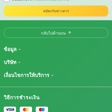
สมัครรับข่าวสาร
กลับไปด้านบน
ข้อมูล
การจัดส่งสินค้า
บริษัท
ติดตามคำสั่งซื้อของฉัน
เกี่ยวกับเรา
เงื่อนไขการให้บริการ
นโยบายการคืนสินค้า
ติดต่อ
รายการราคา
ข้อกำหนดและเงื่อนไข
บทวิจารณ์
โปรโมชั่น
การปฏิเสธความรับผิดโดยข้อจำกัดความรับผิดชอบ
โปรแกรมพันธมิตรกัญชา
วิธีการชำระเงิน
นโยบายความเป็นส่วนตัว
Our authors
นโยบายการใช้คุกกี้
แผนผังเว็บไซต์