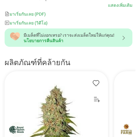
ตัวและยกระดับ สร้างความสูงที่สมดุลพร้อมกับรสชาติและกลิ่นหอม
แสดงเพิ่มเติม
ของซิตรัส ซึ่งให้ "ความหวาน" มากมายพร้อมกับ "ความเปรี้ยว"
มาเริ่มกันเลย
(PDF)
มาเริ่มกันเลย
(วิดีโอ)
มีเมล็ดที่ไม่งอกเหรอ? เราจะส่งเมล็ดใหม่ให้แก่คุณ!
นโยบายการคืนสินค้า
ผลิตภัณฑ์ที่คล้ายกัน