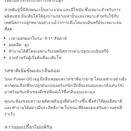
โดยไม่ยากเกินไปในการเพาะปลูก
สายพันธุ์นี้มีลักษณะเป็นยาง แน่น และมีไขมัน ซึ่งเหมาะสำหรับการ
ผลิตแฮช มันเติบโตได้สูงปานกลางเท่านั้นและเหมาะสำหรับใช้กับ
เทคนิคการปลูกหลายอย่าง แม้ว่าการเติบโตแบบอินทรีย์จะเหมาะสม
ที่สุด
เวลาออกดอกในร่ม - 9-11 สัปดาห์
ผลผลิต - สูง
ทำงานได้ดีโดยเฉพาะกับเทคนิคการเพาะปลูกแบบอินทรีย์
ง่ายสำหรับผู้เริ่มต้นที่จะเติบโต
รสชาติเข้มข้นและกลิ่นหอม
Sour Power OG reg มีกลิ่นหอมและรสชาติมากมาย โดยเฉพาะอย่างยิ่ง
หากคุณเลือกที่จะปลูกมันแบบออร์แกนิก มีกลิ่นเลมอนและกลิ่นสน OG
มาพร้อมกับกลิ่นของดีเซลที่แฝงไว้ซึ่งกลิ่นฉุนและฉุน
คุณจะต้องชอบความเพลิดเพลินสูงที่มันสร้างขึ้น ซึ่งทำให้คุณมีสมาธิ
และทำงานได้อย่างมีประสิทธิภาพ ในขณะที่ยังคงส่งเสริมความสุขที่
ร่าเริง
หวานอมเปรี้ยวไม่แพ้กัน