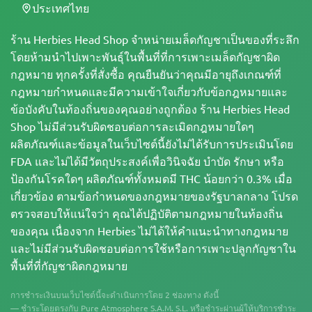
ประเทศไทย
ร้าน Herbies Head Shop จำหน่ายเมล็ดกัญชาเป็นของที่ระลึก
โดยห้ามนำไปเพาะพันธุ์ในพื้นที่ที่การเพาะเมล็ดกัญชาผิด
กฎหมาย ทุกครั้งที่สั่งซื้อ คุณยืนยันว่าคุณมีอายุถึงเกณฑ์ที่
กฎหมายกำหนดและมีความเข้าใจเกี่ยวกับข้อกฎหมายและ
ข้อบังคับในท้องถิ่นของคุณอย่างถูกต้อง ร้าน Herbies Head
Shop ไม่มีส่วนรับผิดชอบต่อการละเมิดกฎหมายใดๆ
ผลิตภัณฑ์และข้อมูลในเว็บไซต์นี้ยังไม่ได้รับการประเมินโดย
FDA และไม่ได้มีวัตถุประสงค์เพื่อวินิจฉัย บำบัด รักษา หรือ
ป้องกันโรคใดๆ ผลิตภัณฑ์ทั้งหมดมี THC น้อยกว่า 0.3% เมื่อ
เกี่ยวข้อง ตามข้อกำหนดของกฎหมายของรัฐบาลกลาง โปรด
ตรวจสอบให้แน่ใจว่า คุณได้ปฏิบัติตามกฎหมายในท้องถิ่น
ของคุณ เนื่องจาก Herbies ไม่ได้ให้คำแนะนำทางกฎหมาย
และไม่มีส่วนรับผิดชอบต่อการใช้หรือการเพาะปลูกกัญชาใน
พื้นที่ที่กัญชาผิดกฎหมาย
การชำระเงินบนเว็บไซต์นี้จะดำเนินการโดย 2 ช่องทาง ดังนี้
— ชำระโดยตรงกับ Pure Atmosphere S.A.M. S.L. หรือชำระผ่านผู้ให้บริการชำระ