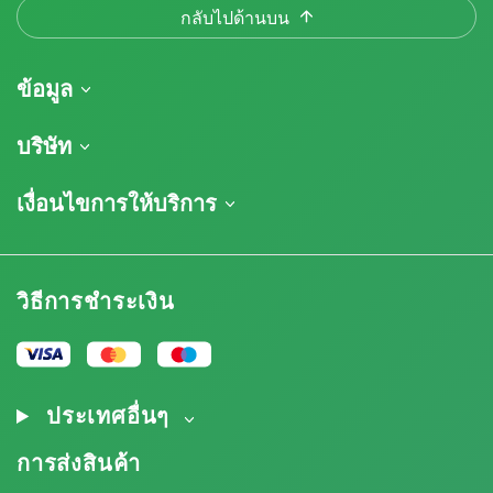
กลับไปด้านบน
ข้อมูล
การจัดส่งสินค้า
บริษัท
ติดตามคำสั่งซื้อของฉัน
เกี่ยวกับเรา
เงื่อนไขการให้บริการ
นโยบายการคืนสินค้า
ติดต่อ
รายการราคา
ข้อกำหนดและเงื่อนไข
บทวิจารณ์
โปรโมชั่น
การปฏิเสธความรับผิดโดยข้อจำกัดความรับผิดชอบ
โปรแกรมพันธมิตรกัญชา
วิธีการชำระเงิน
นโยบายความเป็นส่วนตัว
Our authors
นโยบายการใช้คุกกี้
แผนผังเว็บไซต์
ประกาศทางกฎหมาย
ประเทศอื่นๆ
การส่งสินค้า