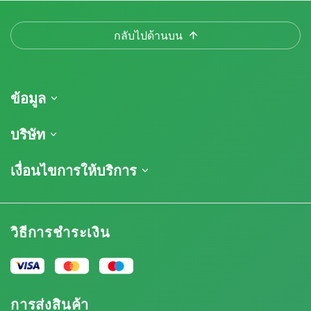
กลับไปด้านบน
ข้อมูล
การจัดส่งสินค้า
บริษัท
ติดตามคำสั่งซื้อของฉัน
เกี่ยวกับเรา
เงื่อนไขการให้บริการ
นโยบายการคืนสินค้า
ติดต่อ
รายการราคา
ข้อกำหนดและเงื่อนไข
บทวิจารณ์
โปรโมชั่น
การปฏิเสธความรับผิดโดยข้อจำกัดความรับผิดชอบ
โปรแกรมพันธมิตรกัญชา
วิธีการชำระเงิน
นโยบายความเป็นส่วนตัว
Our authors
นโยบายการใช้คุกกี้
แผนผังเว็บไซต์
ประกาศทางกฎหมาย
การส่งสินค้า