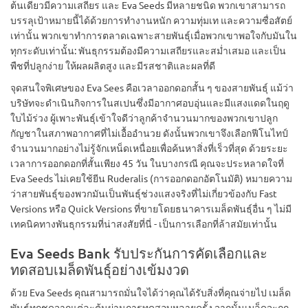
ต้นเดียวมีความเสถียร และ Eva Seeds มีหลายชนิด พวกเขาสามารถ
บรรลุเป้าหมายนี้ได้ด้วยการทำงานหนัก ความทุ่มเท และความซื่อสัตย์
เท่านั้น พวกเขาทำการตลาดเฉพาะสายพันธุ์เมื่อพวกเขาพอใจกับมันใน
ทุกระดับเท่านั้น: พันธุกรรมต้องมีความเสถียรและสม่ำเสมอ และเป็น
พืชที่ปลูกง่าย ให้ผลผลิตสูง และมีรสชาติและผลที่ดี
จุดสนใจพิเศษของ Eva Sees คือเวลาออกดอกสั้น ๆ ของสายพันธุ์ แม้ว่า
บริษัทจะดำเนินกิจการในสเปนซึ่งมีอากาศอบอุ่นและมีแสงแดดในฤดู
ใบไม้ร่วง ผู้เพาะพันธุ์เข้าใจดีว่าลูกค้าจำนวนมากของพวกเขาปลูก
กัญชาในสภาพอากาศที่ไม่เอื้ออำนวย ดังนั้นพวกเขาจึงเลือกฟีโนไทป์
จำนวนมากอย่างไม่รู้จักเหน็ดเหนื่อยเพื่อค้นหาสิ่งที่เร็วที่สุด ด้วยระยะ
เวลาการออกดอกที่สั้นเพียง 45 วัน ในบางกรณี คุณจะประหลาดใจที่
Eva Seeds ไม่เคยใช้ยีน Ruderalis (การออกดอกอัตโนมัติ) หมายความ
ว่าสายพันธุ์ของพวกมันเป็นพันธุ์ช่วงแสงจริงที่ไม่เกี่ยวข้องกับ Fast
Versions หรือ Quick Versions ที่ขายโดยธนาคารเมล็ดพันธุ์อื่น ๆ ไม่มี
เทคนิคทางพันธุกรรมที่น่าสงสัยที่นี่ - เป็นการเลือกที่ล้าสมัยเท่านั้น
Eva Seeds Bank รับประกันการคัดเลือกและ
ทดสอบเมล็ดพันธุ์อย่างเข้มงวด
ด้วย Eva Seeds คุณสามารถมั่นใจได้ว่าคุณได้รับสิ่งที่คุณจ่ายไป เมล็ด
พันธุ์ทุกชุดจากแต่ละต้นผ่านการทดสอบหลายครั้ง จากนั้นเมล็ดจะถูก