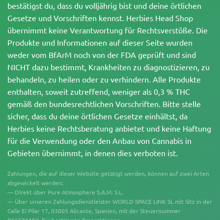
bestätigst du, dass du volljährig bist und deine örtlichen
Gesetze und Vorschriften kennst. Herbies Head Shop
übernimmt keine Verantwortung für Rechtsverstöße. Die
Produkte und Informationen auf dieser Seite wurden
weder vom BfArM noch von der FDA geprüft und sind
NICHT dazu bestimmt, Krankheiten zu diagnostizieren, zu
behandeln, zu heilen oder zu verhindern. Alle Produkte
enthalten, soweit zutreffend, weniger als 0,3 % THC
gemäß den bundesrechtlichen Vorschriften. Bitte stelle
sicher, dass du deine örtlichen Gesetze einhältst, da
Herbies keine Rechtsberatung anbietet und keine Haftung
für die Verwendung oder den Anbau von Cannabis in
Gebieten übernimmt, in denen dies verboten ist.
Zahlungen, die auf dieser Website getätigt werden, können auf zwei Arten
abgewickelt werden:
— Direkt über Pure Atmosphere S.A.M. S.L.
— Über unseren Zahlungsdienstleister WORLD SPACE LINK SL mit Sitz in der
Calle El Pilar 17, 03005 Alicante, Spanien, mit der Steuernummer