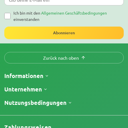
Ich bin mit den
Allgemeinen Geschäftsbedingungen
einverstanden
Abonnieren
Zurück nach oben
Informationen
Versand
Unternehmen
Meine Bestellung verfolgen
Über uns
Nutzungsbedingungen
Rückgaberecht
Kontakt
Preisliste
Geschäftsbedingungen
Testberichte
Promos
Haftungsausschluss für begrenzte Verantwortung
Affiliate-Partnerschaft
Zahlungsweisen