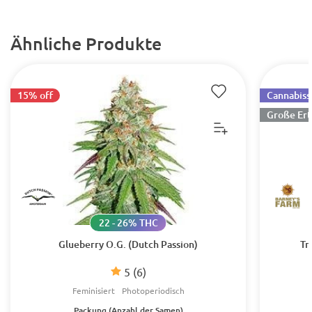
Ähnliche Produkte
15% off
Cannabiss
Große Ert
22 - 26% THC
Glueberry O.G. (Dutch Passion)
Tr
5
(6)
Feminisiert
Photoperiodisch
Packung (Anzahl der Samen)