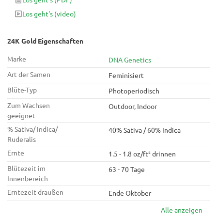
sehr starke Sorte, und daher nicht geeignet, wenn du noch
Los geht's
(video)
Besorgungen erledigen oder arbeiten musst. Diese Hybride
besitzt aber ein großes Potenzial für medizinische
Anwendungen, insbesondere für Konsumenten, die mit Stress
24K Gold Eigenschaften
Marke
DNA Genetics
Art der Samen
Feminisiert
Blüte-Typ
Photoperiodisch
Zum Wachsen
Outdoor, Indoor
geeignet
% Sativa/ Indica/
40% Sativa / 60% Indica
Ruderalis
Ernte
1.5 - 1.8 oz/ft² drinnen
Blütezeit im
63 - 70 Tage
Innenbereich
Erntezeit draußen
Ende Oktober
Alle anzeigen