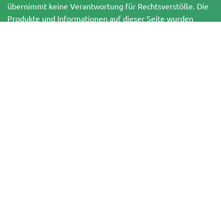
übernimmt keine Verantwortung für Rechtsverstöße. Die
Produkte und Informationen auf dieser Seite wurden
weder vom BfArM noch von der FDA geprüft und sind
NICHT dazu bestimmt, Krankheiten zu diagnostizieren, zu
behandeln, zu heilen oder zu verhindern. Alle Produkte
enthalten, soweit zutreffend, weniger als 0,3 % THC
gemäß den bundesrechtlichen Vorschriften. Bitte stelle
sicher, dass du deine örtlichen Gesetze einhältst, da
Herbies keine Rechtsberatung anbietet und keine Haftung
für die Verwendung oder den Anbau von Cannabis in
Gebieten übernimmt, in denen dies verboten ist.
Zahlungen, die auf dieser Website getätigt werden, können auf zwei Arten
abgewickelt werden:
— Direkt über Pure Atmosphere S.A.M. S.L.
— Über unseren Zahlungsdienstleister WORLD SPACE LINK SL mit Sitz in der
Calle El Pilar 17, 03005 Alicante, Spanien, mit der Steuernummer
B56571102, für bestimmte Transaktionen.
Copyright © 2007-2026