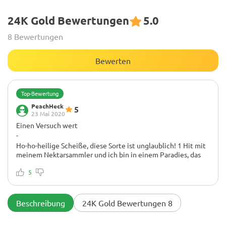
24K Gold Bewertungen
5.0
8 Bewertungen
Bewerten
Top-Bewertung
PeachHeck
5
23 Mai 2020
Einen Versuch wert
-
Ho-ho-heilige Scheiße, diese Sorte ist unglaublich! 1 Hit mit
meinem Nektarsammler und ich bin in einem Paradies, das
ich schon lange nicht mehr sehen konnte. Ich habe schwere
PTSD, und das beruhigt ALLES und stellt dieses Stirnrunzeln
5
auf den Kopf. Mein ganzer Körper fühlt sich so viel besser
und ruhiger an und ehrlich gesagt kann ich es kaum erwarten,
meinem Mann die Knochen zu springen, wenn er von der
Beschreibung
24K Gold Bewertungen 8
Arbeit kommt. Wirklich eine Killer-Sorte, und ich war NIE ein
Fan von OG Kush. Beurteile nie ein Buch, oder? Ps. WTF ist