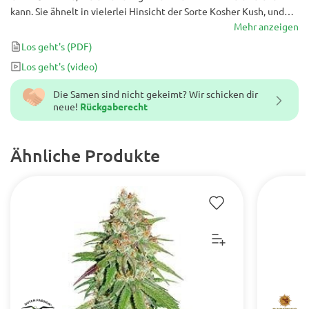
kann. Sie ähnelt in vielerlei Hinsicht der Sorte Kosher Kush, und
erzeugt ein High, das erhebend und gleichzeitig entspannend ist.
Mehr anzeigen
24K Gold ist eine sehr starke Sorte, und daher nicht geeignet,
Los geht's
(PDF)
wenn du noch Besorgungen erledigen oder arbeiten musst. Diese
Los geht's
(video)
Hybride besitzt aber ein großes Potenzial für medizinische
Anwendungen, insbesondere für Konsumenten, die mit Stress
Die Samen sind nicht gekeimt? Wir schicken dir
neue!
Rückgaberecht
Ähnliche Produkte