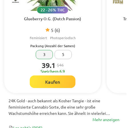
22 - 26% THC
Glueberry O.G. (Dutch Passion)
Tr
5
(6)
Feminisiert
Photoperiodisch
Packung (Anzahl der Samen)
3
5
39.1
$46
Speichern 6.9
Kaufen
24K Gold - auch bekannt als Kosher Tangie - ist eine
feminisierte Cannabis-Sorte, die eine sehr große
Wachstumshöhe erreichen kann. Sie ähnelt in vielerlei
Hinsicht der Sorte Kosher Kush, und erzeugt ein High, das
Mehr anzeigen
erhebend und gleichzeitig entspannend ist. 24K Gold ist eine
Los geht's
(PDF)