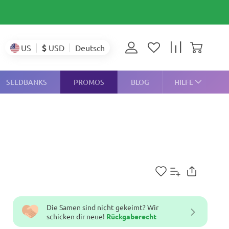
$
USD
US
Deutsch
SEEDBANKS
PROMOS
BLOG
HILFE
Die Samen sind nicht gekeimt? Wir
schicken dir neue!
Rückgaberecht