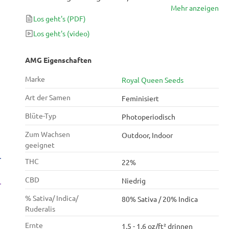
Mehr anzeigen
ein kosmisches Hoch katapultiert. Als vierfache
Los geht's
(PDF)
Meisterin kombiniert sie würzige Erdaromen mit
einem süßen Kräutergeschmack und vermittelt so
Los geht's
(video)
ein nostalgisches Bild Ihres Lieblingscafés.
AMG Eigenschaften
Marke
Royal Queen Seeds
Art der Samen
Feminisiert
Blüte-Typ
Photoperiodisch
Zum Wachsen
Outdoor, Indoor
geeignet
THC
22%
CBD
Niedrig
% Sativa/ Indica/
80% Sativa / 20% Indica
Ruderalis
Ernte
1.5 - 1.6 oz/ft² drinnen