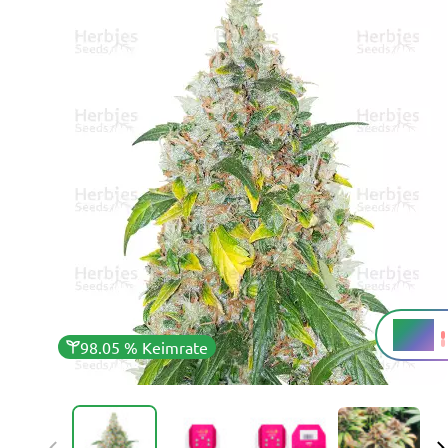
22 %
THC
98.05 % Keimrate