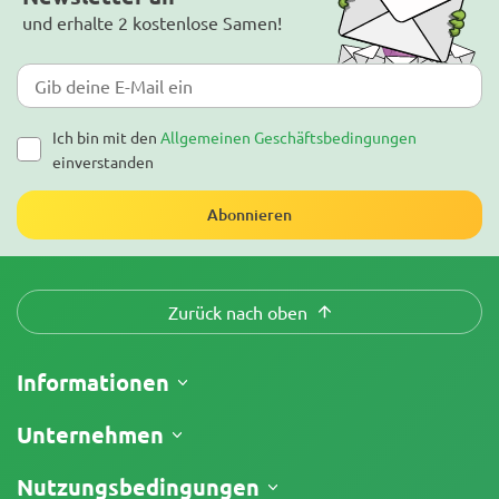
und erhalte 2 kostenlose Samen!
Ich bin mit den
Allgemeinen Geschäftsbedingungen
einverstanden
Abonnieren
Zurück nach oben
Informationen
Versand
Unternehmen
Meine Bestellung verfolgen
Über uns
Nutzungsbedingungen
Rückgaberecht