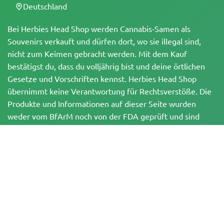
Deutschland
Bei Herbies Head Shop werden Cannabis-Samen als
Souvenirs verkauft und dürfen dort, wo sie illegal sind,
nicht zum Keimen gebracht werden. Mit dem Kauf
bestätigst du, dass du volljährig bist und deine örtlichen
Gesetze und Vorschriften kennst. Herbies Head Shop
übernimmt keine Verantwortung für Rechtsverstöße. Die
Produkte und Informationen auf dieser Seite wurden
weder vom BfArM noch von der FDA geprüft und sind
NICHT dazu bestimmt, Krankheiten zu diagnostizieren, zu
behandeln, zu heilen oder zu verhindern. Alle Produkte
enthalten, soweit zutreffend, weniger als 0,3 % THC
gemäß den bundesrechtlichen Vorschriften. Bitte stelle
sicher, dass du deine örtlichen Gesetze einhältst, da
Herbies keine Rechtsberatung anbietet und keine Haftung
für die Verwendung oder den Anbau von Cannabis in
Gebieten übernimmt, in denen dies verboten ist.