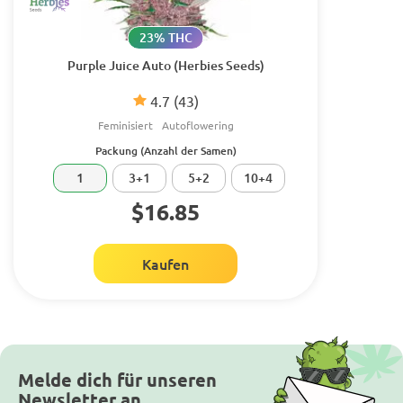
23% THC
Purple Juice Auto (Herbies Seeds)
4.7
(43)
Feminisiert
Autoflowering
Packung (Anzahl der Samen)
1
3+1
5+2
10+4
$16.85
Kaufen
Melde dich für unseren
Newsletter an