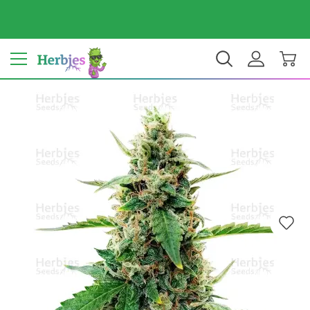
Dein Land: Vereinigte Staaten
$ USD
DE