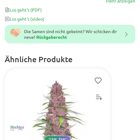
Mehr anzeigen
Los geht's
(PDF)
Los geht's
(video)
Die Samen sind nicht gekeimt? Wir schicken dir
neue!
Rückgaberecht
Ähnliche Produkte
23% THC