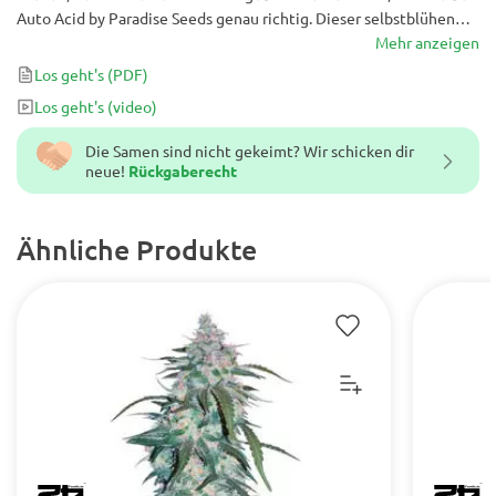
Auto Acid by Paradise Seeds genau richtig. Dieser selbstblühende
Hybrid weist einen THC-Gehalt von 18% + auf und ist damit der
Mehr anzeigen
Napoleon des Cannabis. Seine Linie besteht aus Säure und
Los geht's
(PDF)
Ruderalis und ist bekannt für seine hervorragenden
Los geht's
(video)
dieselähnlichen Eigenschaften.
Die Samen sind nicht gekeimt? Wir schicken dir
neue!
Rückgaberecht
Ähnliche Produkte