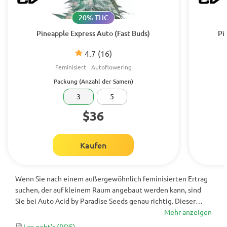
20% THC
Pineapple Express Auto (Fast Buds)
Pi
4.7
(16)
Feminisiert
Autoflowering
Packung (Anzahl der Samen)
3
5
$36
Kaufen
Wenn Sie nach einem außergewöhnlich feminisierten Ertrag
suchen, der auf kleinem Raum angebaut werden kann, sind
Sie bei Auto Acid by Paradise Seeds genau richtig. Dieser
selbstblühende Hybrid weist einen THC-Gehalt von 18% + auf
Mehr anzeigen
und ist damit der Napoleon des Cannabis. Seine Linie besteht
Los geht's
(PDF)