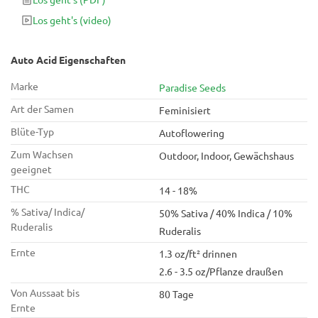
aus Säure und Ruderalis und ist bekannt für seine
Los geht's
(video)
hervorragenden dieselähnlichen Eigenschaften.
Auto Acid Eigenschaften
Marke
Paradise Seeds
Art der Samen
Feminisiert
Blüte-Typ
Autoflowering
Zum Wachsen
Outdoor, Indoor, Gewächshaus
geeignet
THC
14 - 18%
% Sativa/ Indica/
50% Sativa / 40% Indica / 10%
Ruderalis
Ruderalis
Ernte
1.3 oz/ft² drinnen
2.6 - 3.5 oz/Pflanze draußen
Von Aussaat bis
80 Tage
Ernte