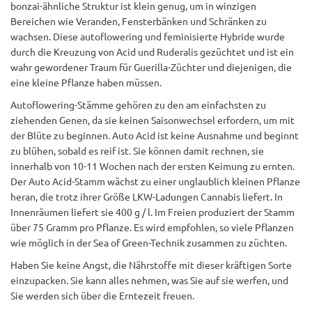
bonzai-ähnliche Struktur ist klein genug, um in winzigen
Bereichen wie Veranden, Fensterbänken und Schränken zu
wachsen. Diese autoflowering und feminisierte Hybride wurde
durch die Kreuzung von Acid und Ruderalis gezüchtet und ist ein
wahr gewordener Traum für Guerilla-Züchter und diejenigen, die
eine kleine Pflanze haben müssen.
Autoflowering-Stämme gehören zu den am einfachsten zu
ziehenden Genen, da sie keinen Saisonwechsel erfordern, um mit
der Blüte zu beginnen. Auto Acid ist keine Ausnahme und beginnt
zu blühen, sobald es reif ist. Sie können damit rechnen, sie
innerhalb von 10-11 Wochen nach der ersten Keimung zu ernten.
Der Auto Acid-Stamm wächst zu einer unglaublich kleinen Pflanze
heran, die trotz ihrer Größe LKW-Ladungen Cannabis liefert. In
Innenräumen liefert sie 400 g / l. Im Freien produziert der Stamm
über 75 Gramm pro Pflanze. Es wird empfohlen, so viele Pflanzen
wie möglich in der Sea of Green-Technik zusammen zu züchten.
Haben Sie keine Angst, die Nährstoffe mit dieser kräftigen Sorte
einzupacken. Sie kann alles nehmen, was Sie auf sie werfen, und
Sie werden sich über die Erntezeit freuen.