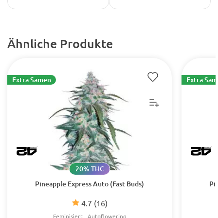
Ähnliche Produkte
Extra Samen
Extra Sa
20% THC
Pineapple Express Auto (Fast Buds)
Pi
4.7
(16)
Feminisiert
Autoflowering