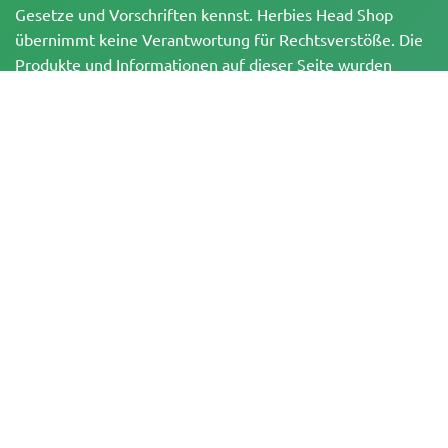
Gesetze und Vorschriften kennst. Herbies Head Shop
übernimmt keine Verantwortung für Rechtsverstöße. Die
Produkte und Informationen auf dieser Seite wurden
weder vom BfArM noch von der FDA geprüft und sind
NICHT dazu bestimmt, Krankheiten zu diagnostizieren, zu
behandeln, zu heilen oder zu verhindern. Alle Produkte
enthalten, soweit zutreffend, weniger als 0,3 % THC
gemäß den bundesrechtlichen Vorschriften. Bitte stelle
sicher, dass du deine örtlichen Gesetze einhältst, da
Herbies keine Rechtsberatung anbietet und keine Haftung
für die Verwendung oder den Anbau von Cannabis in
Gebieten übernimmt, in denen dies verboten ist.
Zahlungen, die auf dieser Website getätigt werden, können auf zwei Arten
abgewickelt werden:
— Direkt über Pure Atmosphere S.A.M. S.L.
— Über unseren Zahlungsdienstleister WORLD SPACE LINK SL mit Sitz in der
Calle El Pilar 17, 03005 Alicante, Spanien, mit der Steuernummer
B56571102, für bestimmte Transaktionen.
Copyright © 2007-2026