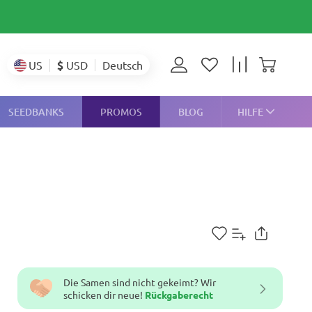
$
USD
US
Deutsch
SEEDBANKS
PROMOS
BLOG
HILFE
Die Samen sind nicht gekeimt? Wir
schicken dir neue!
Rückgaberecht