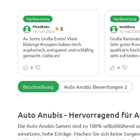
Top-Bewertung
Top-Bewertung
PhatRobs
matthew
5
16 Juni 2020
12 Mai 202
A+ Sorte Große Ernte! Viele
Große Keimrate
klebrige Knospen haben mich
Sehr guter Kun
euphorisch, entspannt und schläfrig
qualitativ hoc
gemacht. Liebe es!
sehr zufrieden
kann es nur em
Kann Mundtrockenheit verursachen
Keiner
Kräftig und einfach wachsend
0
7 von 7 Samen 
0
zufrieden.
Beschreibung
Auto Anubis Bewertungen 2
Auto Anubis - Hervorragend für 
Die Auto Anubis-Samen sind zu 100% selbstblühend und 
einsetzen, hohe Erträge. Machen Sie sich keine Sorgen,