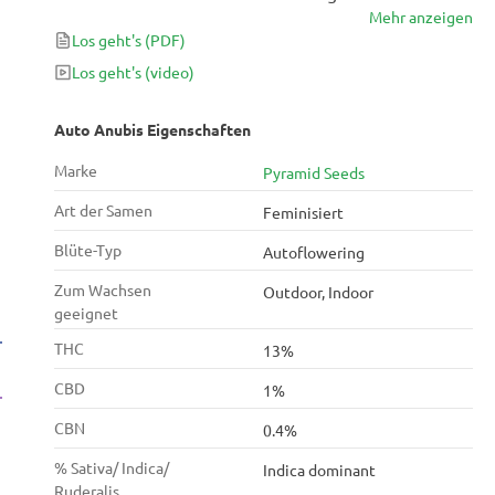
Mehr anzeigen
hervorragend für diejenigen, die mit ihrer
Los geht's
(PDF)
selbstblühenden Pflanze den größtmöglichen Ertrag
erzielen möchten und dennoch hervorragende
Los geht's
(video)
fruchtige Aromen mit dichten, kompakten Knospen
erzielen möchten. Ein Autoflower mit 65 Tagen
Auto Anubis Eigenschaften
Blüte und leckeren Erträgen von + 400 g - was kann
Marke
Pyramid Seeds
besser sein?
Art der Samen
Feminisiert
Blüte-Typ
Autoflowering
Zum Wachsen
Outdoor, Indoor
geeignet
THC
13%
CBD
1%
CBN
0.4%
% Sativa/ Indica/
Indica dominant
Ruderalis