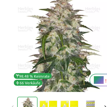
98.48 % Keimrate
13 %
THC
66 Verkäufe