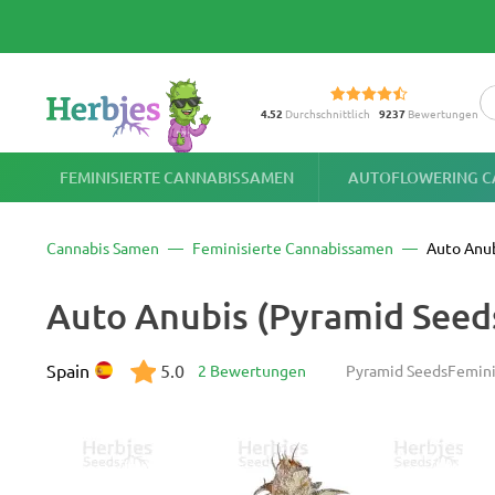
4.52
Durchschnittlich
9237
Bewertungen
FEMINISIERTE CANNABISSAMEN
AUTOFLOWERING C
Cannabis Samen
Feminisierte Cannabissamen
Auto Anu
Auto Anubis (Pyramid Seed
Spain
5.0
2 Bewertungen
Pyramid Seeds
Femini