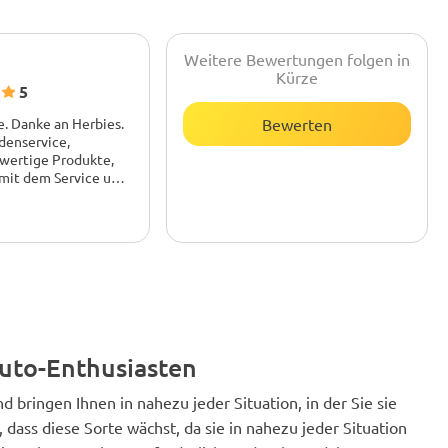
Weitere Bewertungen folgen in
Kürze
5
0
. Danke an Herbies.
Bewerten
denservice,
hwertige Produkte,
 mit dem Service und
pfehlen.
sind gekeimt! Sehr
Auto-Enthusiasten
bringen Ihnen in nahezu jeder Situation, in der Sie sie
 dass diese Sorte wächst, da sie in nahezu jeder Situation