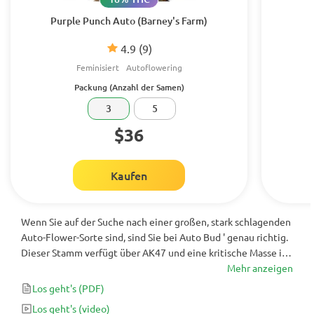
Purple Punch Auto (Barney's Farm)
4.9
(9)
Feminisiert
Autoflowering
Packung (Anzahl der Samen)
3
5
$36
Kaufen
Wenn Sie auf der Suche nach einer großen, stark schlagenden
Auto-Flower-Sorte sind, sind Sie bei Auto Bud ' genau richtig.
Dieser Stamm verfügt über AK47 und eine kritische Masse in
seinem Erbgut, sodass Sie wissen, dass er große Erträge
Mehr anzeigen
bringen und einen echten Schlag versetzen wird.
Los geht's
(PDF)
Los geht's
(video)