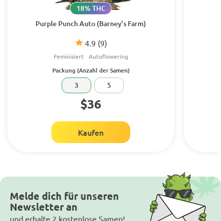
18% THC
Purple Punch Auto (Barney's Farm)
4.9
(9)
Feminisiert
Autoflowering
Packung (Anzahl der Samen)
3
5
$36
Kaufen
Melde dich für unseren
Newsletter an
und erhalte 2 kostenlose Samen!