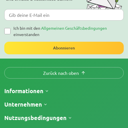
Ich bin mit den
Allgemeinen Geschäftsbedingungen
einverstanden
Abonnieren
Zurück nach oben
Informationen
Versand
Unternehmen
Meine Bestellung verfolgen
Über uns
Nutzungsbedingungen
Rückgaberecht
Kontakt
Preisliste