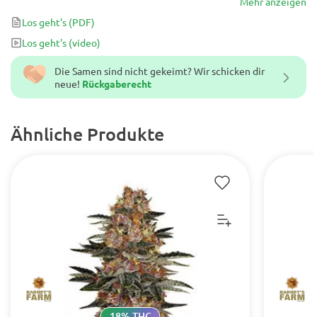
seinem Erbgut, sodass Sie wissen, dass er große Erträge bringen
Mehr anzeigen
und einen echten Schlag versetzen wird.
Los geht's
(PDF)
Los geht's
(video)
Die Samen sind nicht gekeimt? Wir schicken dir
neue!
Rückgaberecht
Ähnliche Produkte
18% THC