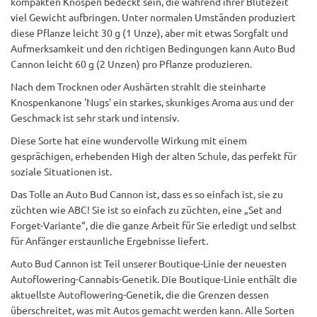
kompakten Knospen bedeckt sein, die während ihrer Blütezeit
viel Gewicht aufbringen. Unter normalen Umständen produziert
diese Pflanze leicht 30 g (1 Unze), aber mit etwas Sorgfalt und
Aufmerksamkeit und den richtigen Bedingungen kann Auto Bud
Cannon leicht 60 g (2 Unzen) pro Pflanze produzieren.
Nach dem Trocknen oder Aushärten strahlt die steinharte
Knospenkanone 'Nugs' ein starkes, skunkiges Aroma aus und der
Geschmack ist sehr stark und intensiv.
Diese Sorte hat eine wundervolle Wirkung mit einem
gesprächigen, erhebenden High der alten Schule, das perfekt für
soziale Situationen ist.
Das Tolle an Auto Bud Cannon ist, dass es so einfach ist, sie zu
züchten wie ABC! Sie ist so einfach zu züchten, eine „Set and
Forget-Variante“, die die ganze Arbeit für Sie erledigt und selbst
für Anfänger erstaunliche Ergebnisse liefert.
Auto Bud Cannon ist Teil unserer Boutique-Linie der neuesten
Autoflowering-Cannabis-Genetik. Die Boutique-Linie enthält die
aktuellste Autoflowering-Genetik, die die Grenzen dessen
überschreitet, was mit Autos gemacht werden kann. Alle Sorten