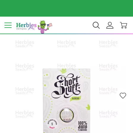
Dein Land: Vereinigte Staaten
$ USD
DE