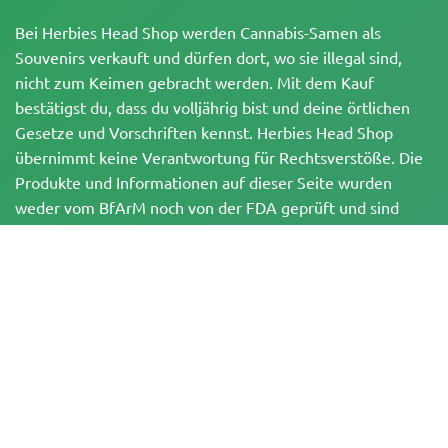
Bei Herbies Head Shop werden Cannabis-Samen als
Souvenirs verkauft und dürfen dort, wo sie illegal sind,
nicht zum Keimen gebracht werden. Mit dem Kauf
bestätigst du, dass du volljährig bist und deine örtlichen
Gesetze und Vorschriften kennst. Herbies Head Shop
übernimmt keine Verantwortung für Rechtsverstöße. Die
Produkte und Informationen auf dieser Seite wurden
weder vom BfArM noch von der FDA geprüft und sind
NICHT dazu bestimmt, Krankheiten zu diagnostizieren, zu
behandeln, zu heilen oder zu verhindern. Alle Produkte
enthalten, soweit zutreffend, weniger als 0,3 % THC
gemäß den bundesrechtlichen Vorschriften. Bitte stelle
sicher, dass du deine örtlichen Gesetze einhältst, da
Herbies keine Rechtsberatung anbietet und keine Haftung
für die Verwendung oder den Anbau von Cannabis in
Gebieten übernimmt, in denen dies verboten ist.