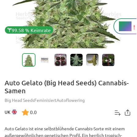
22 %
THC
99.58 % Keimrate
+
3
Auto Gelato (Big Head Seeds) Cannabis-
Samen
Big Head Seeds
Feminisiert
Autoflowering
0.0
UK
Auto Gelato ist eine selbstblühende Cannabis-Sorte mit einem
außergewöhnlichen genetischen Profil. Ein herrlich tropisch-