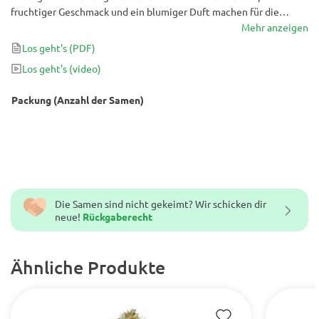
fruchtiger Geschmack und ein blumiger Duft machen für die
meisten Kenner eine unwiderstehliche Geschmacksmischung. Es
Mehr anzeigen
bietet auch ein starkes psychedelisches und erhebendes
Los geht's
(PDF)
Kopfhoch mit einem beruhigenden Körperhoch - eine starke
Los geht's
(video)
Mischung, die perfekt ist, um die Kreativität zu verbessern und
glückliche Emotionen hervorzurufen.
Packung (Anzahl der Samen)
Die Samen sind nicht gekeimt? Wir schicken dir
neue!
Rückgaberecht
Ähnliche Produkte