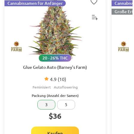
Cannabissamen für Anfänger
Cannabiss
Große Ert
20 - 26% THC
Glue Gelato Auto (Barney's Farm)
4.9
(10)
Feminisiert
Autoflowering
Packung (Anzahl der Samen)
3
5
$36
Kaufen