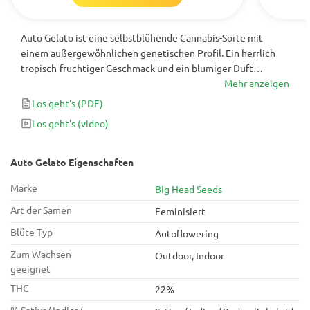
Auto Gelato ist eine selbstblühende Cannabis-Sorte mit
einem außergewöhnlichen genetischen Profil. Ein herrlich
tropisch-fruchtiger Geschmack und ein blumiger Duft
machen für die meisten Kenner eine unwiderstehliche
Mehr anzeigen
Geschmacksmischung. Es bietet auch ein starkes
Los geht's
(PDF)
psychedelisches und erhebendes Kopfhoch mit einem
Los geht's
(video)
beruhigenden Körperhoch - eine starke Mischung, die perfekt
ist, um die Kreativität zu verbessern und glückliche
Emotionen hervorzurufen.
Auto Gelato Eigenschaften
Marke
Big Head Seeds
Art der Samen
Feminisiert
Blüte-Typ
Autoflowering
Zum Wachsen
Outdoor, Indoor
geeignet
THC
22%