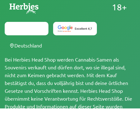
18+
Deutschland
Bei Herbies Head Shop werden Cannabis-Samen als
Souvenirs verkauft und dürfen dort, wo sie illegal sind,
nicht zum Keimen gebracht werden. Mit dem Kauf
bestätigst du, dass du volljährig bist und deine örtlichen
Gesetze und Vorschriften kennst. Herbies Head Shop
übernimmt keine Verantwortung für Rechtsverstöße. Die
Produkte und Informationen auf dieser Seite wurden
weder vom BfArM noch von der FDA geprüft und sind
NICHT dazu bestimmt, Krankheiten zu diagnostizieren, zu
behandeln, zu heilen oder zu verhindern. Alle Produkte
enthalten, soweit zutreffend, weniger als 0,3 % THC