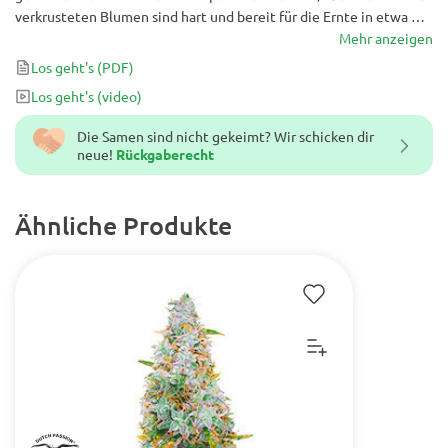
verkrusteten Blumen sind hart und bereit für die Ernte in etwa 70
Tagen nach dem Samen. Der Hauptstamm dieses Chem-Monsters
Mehr anzeigen
ist von zahlreichen Seitenzweigen umgeben, die alle dicht dichte
Los geht's
(PDF)
Colas aus süßen, aber intensiv gasförmigen Blüten bilden. Diese
Los geht's
(video)
fettige Knospe ist reich an Terpen und Trichomen. Sie besteht
ausschließlich aus Aquablau und Neongrün und ist oft mit lila und
Die Samen sind nicht gekeimt? Wir schicken dir
manchmal errötenden Rosa marmoriert.
neue!
Rückgaberecht
Ähnliche Produkte