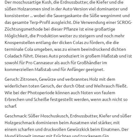
Der moschusartige Kush, die Erdnussbutter, die Kiefer und die
süßen Holzaromen sind in der Auto-Version viel dominanter und
konsistenter ... wobei die Sauergaskante die Süße wegnimmt und
das gesamte Terp-Profil ausgleicht. Die Verwendung einer SCROG-
Züchtungsmethode bei dieser Pflanze ist eine großartige
Möglichkeit, die Produktion weiter zu steigern und noch mehr
Knospenstellen entlang der dicken Colas zu fördern, die die
terminale Cola umgeben, was zu einem beeindruckend dichten
Coladach führt. Dieses Auto produziert in großem Maßstab und ist
sowohl für Pro Cannaseur als auch für Großhändler im
kommerziellen Maßstab und für Anfänger geeignet.
Geruch: Zitronen, Gewürze und verbranntes Holz mit dem
widerlichen toten Geruch, der durch Obst und Weihrauch fließt.
Wie bei der Photoperiode können auch Noten von faulem
Erbrechen und Scheiße festgestellt werden, wenn auch nicht so
scharf.
Geschmack: Süßer Moschuskusch, Erdnussbutter, Kiefer und süßer
Holzgeschmack dominieren beim Ausatmen viel stärker, mit
einem scharfen und druckvollen Gewürzkick beim Einatmen. Der
Mund klingelt immer mit Früchten und trockenem Gin.