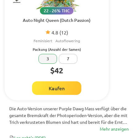
22 - 26% THC
Auto Night Queen (Dutch Passion)
4.8
(12)
Feminisiert
Autoflowering
Packung (Anzahl der Samen)
3
7
$42
Kaufen
Die Auto-Version unserer Purple Dawg Mass verfügt über die
gesamte Bremskraft der Photoperioden-Version, aber die mit
Trich verkrusteten Blumen sind hart und bereit für die Ernte
in etwa 70 Tagen nach dem Samen. Der Hauptstamm dieses
Mehr anzeigen
Chem-Monsters ist von zahlreichen Seitenzweigen umgeben,
Los geht's
(PDF)