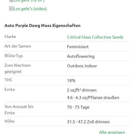
die alle dicht dichte Colas aus süßen, aber intensiv
Los geht's
(video)
gasförmigen Blüten bilden. Diese fettige Knospe ist reich an
Terpen und Trichomen. Sie besteht ausschließlich aus
Aquablau und Neongrün und ist oft mit lila und manchmal
Auto Purple Dawg Mass Eigenschaften
errötenden Rosa marmoriert.
Marke
Critical Mass Collective Seeds
Art der Samen
Feminisiert
Blüte-Typ
Autoflowering
Zum Wachsen
Outdoor, Indoor
geeignet
THC
18%
Ernte
2 oz/ft² drinnen
4.6 - 6.3 oz/Pflanze draußen
Von Aussaat bis
70 - 75 Tage
Ernte
Höhe
31.5 - 47.2 Zoll drinnen
Alle anzeigen