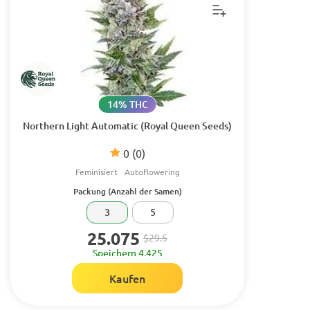
14% THC
Northern Light Automatic (Royal Queen Seeds)
0
(0)
Feminisiert
Autoflowering
Packung (Anzahl der Samen)
3
5
25.075
$29.5
Speichern 4.425
Kaufen