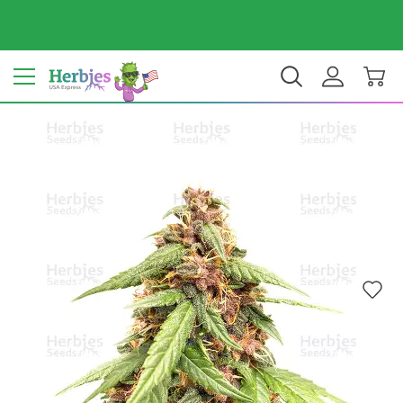
Dein Land: Vereinigte Staaten
$ USD
DE