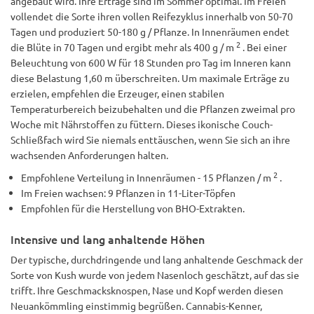
angebaut wird. Ihre Erträge sind im Sommer optimal. Im Freien
vollendet die Sorte ihren vollen Reifezyklus innerhalb von 50-70
Tagen und produziert 50-180 g / Pflanze. In Innenräumen endet
2
die Blüte in 70 Tagen und ergibt mehr als 400 g / m
. Bei einer
Beleuchtung von 600 W für 18 Stunden pro Tag im Inneren kann
diese Belastung 1,60 m überschreiten. Um maximale Erträge zu
erzielen, empfehlen die Erzeuger, einen stabilen
Temperaturbereich beizubehalten und die Pflanzen zweimal pro
Woche mit Nährstoffen zu füttern. Dieses ikonische Couch-
Schließfach wird Sie niemals enttäuschen, wenn Sie sich an ihre
wachsenden Anforderungen halten.
2
Empfohlene Verteilung in Innenräumen - 15 Pflanzen / m
.
Im Freien wachsen: 9 Pflanzen in 11-Liter-Töpfen
Empfohlen für die Herstellung von BHO-Extrakten.
Intensive und lang anhaltende Höhen
Der typische, durchdringende und lang anhaltende Geschmack der
Sorte von Kush wurde von jedem Nasenloch geschätzt, auf das sie
trifft. Ihre Geschmacksknospen, Nase und Kopf werden diesen
Neuankömmling einstimmig begrüßen. Cannabis-Kenner,