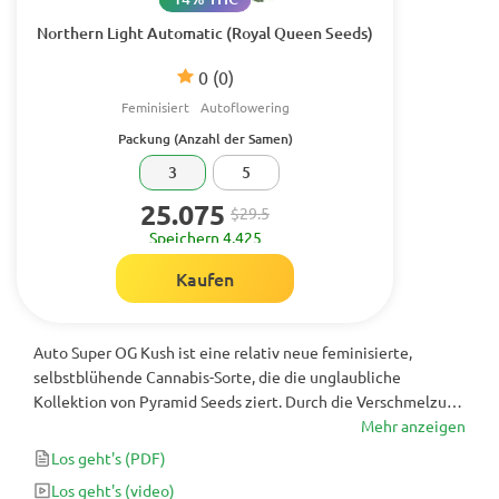
Northern Light Automatic (Royal Queen Seeds)
0
(0)
Feminisiert
Autoflowering
Packung (Anzahl der Samen)
3
5
25.075
$29.5
Speichern 4.425
Kaufen
Auto Super OG Kush ist eine relativ neue feminisierte,
selbstblühende Cannabis-Sorte, die die unglaubliche
Kollektion von Pyramid Seeds ziert. Durch die Verschmelzung
zweier angesehener Kush-Sorten segneten die Züchter die
Mehr anzeigen
Welt des Cannabis mit einem regelrechten Stern mit
Los geht's
(PDF)
Zitrusaromen und kosmischen Höhen, die die Sinne von Kopf
Los geht's
(video)