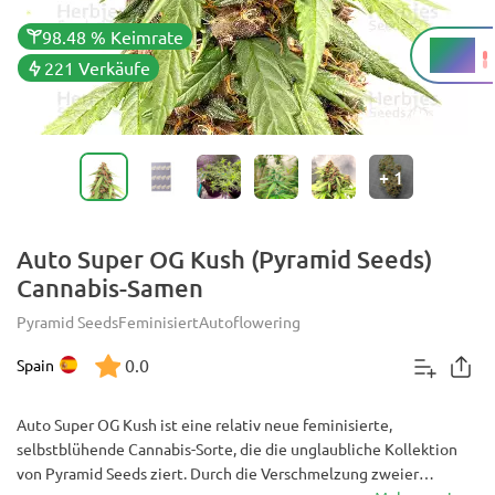
98.48 % Keimrate
14 %
THC
221 Verkäufe
+
1
Auto Super OG Kush (Pyramid Seeds)
Cannabis-Samen
Pyramid Seeds
Feminisiert
Autoflowering
0.0
Spain
Auto Super OG Kush ist eine relativ neue feminisierte,
selbstblühende Cannabis-Sorte, die die unglaubliche Kollektion
von Pyramid Seeds ziert. Durch die Verschmelzung zweier