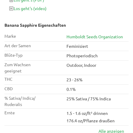
fantastischen Potenz von 23–26 % THC. Die Wirkung ist ideal,
Los geht's
(video)
um am Ende des Tages stoned zu werden und die letzten
wachen Stunden völlig entspannt und euphorisch auf der
Couch zu verbringen.
Banana Sapphire Eigenschaften
Marke
Humboldt Seeds Organization
Art der Samen
Feminisiert
Blüte-Typ
Photoperiodisch
Zum Wachsen
Outdoor, Indoor
geeignet
THC
23 - 26%
CBD
0.1%
% Sativa/ Indica/
25% Sativa / 75% Indica
Ruderalis
Ernte
1.5 - 1.6 oz/ft² drinnen
176.4 oz/Pflanze draußen
Alle anzeigen