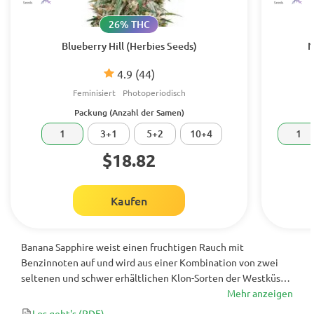
26% THC
Blueberry Hill (Herbies Seeds)
N
4.9
(44)
Feminisiert
Photoperiodisch
Packung (Anzahl der Samen)
1
3+1
5+2
10+4
1
$18.82
Kaufen
Banana Sapphire weist einen fruchtigen Rauch mit
Benzinnoten auf und wird aus einer Kombination von zwei
seltenen und schwer erhältlichen Klon-Sorten der Westküste
gezüchtet. Sie ist nicht nur wegen ihres einzigartigen
Mehr anzeigen
Geschmacks sehr begehrt, sondern auch aufgrund ihrer
Los geht's
(PDF)