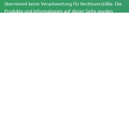
übernimmt keine Verantwortung für Rechtsverstöße. Die
Produkte und Informationen auf dieser Seite wurden
weder vom BfArM noch von der FDA geprüft und sind
NICHT dazu bestimmt, Krankheiten zu diagnostizieren, zu
behandeln, zu heilen oder zu verhindern. Alle Produkte
enthalten, soweit zutreffend, weniger als 0,3 % THC
gemäß den bundesrechtlichen Vorschriften. Bitte stelle
sicher, dass du deine örtlichen Gesetze einhältst, da
Herbies keine Rechtsberatung anbietet und keine Haftung
für die Verwendung oder den Anbau von Cannabis in
Gebieten übernimmt, in denen dies verboten ist.
Zahlungen, die auf dieser Website getätigt werden, können auf zwei Arten
abgewickelt werden:
— Direkt über Pure Atmosphere S.A.M. S.L.
— Über unseren Zahlungsdienstleister WORLD SPACE LINK SL mit Sitz in der
Calle El Pilar 17, 03005 Alicante, Spanien, mit der Steuernummer
B56571102, für bestimmte Transaktionen.
Copyright © 2007-2026