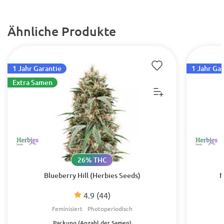
Ähnliche Produkte
1 Jahr Garantie
1 Jahr Ga
Extra Samen
26% THC
Blueberry Hill (Herbies Seeds)
N
4.9
(44)
Feminisiert
Photoperiodisch
Packung (Anzahl der Samen)