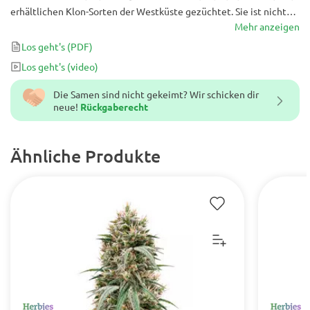
erhältlichen Klon-Sorten der Westküste gezüchtet. Sie ist nicht
nur wegen ihres einzigartigen Geschmacks sehr begehrt, sondern
Mehr anzeigen
auch aufgrund ihrer fantastischen Potenz von 23–26 % THC. Die
Los geht's
(PDF)
Wirkung ist ideal, um am Ende des Tages stoned zu werden und
Los geht's
(video)
die letzten wachen Stunden völlig entspannt und euphorisch auf
der Couch zu verbringen.
Die Samen sind nicht gekeimt? Wir schicken dir
neue!
Rückgaberecht
Ähnliche Produkte