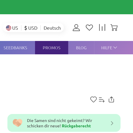
$
USD
US
Deutsch
SEEDBANKS
PROMOS
BLOG
HILFE
Die Samen sind nicht gekeimt? Wir
schicken dir neue!
Rückgaberecht