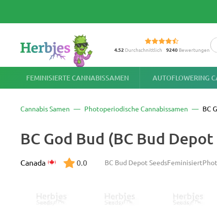
4.52
Durchschnittlich
9240
Bewertungen
FEMINISIERTE CANNABISSAMEN
AUTOFLOWERING C
Cannabis Samen
Photoperiodische Cannabissamen
BC G
BC God Bud (BC Bud Depot
Canada
0.0
BC Bud Depot Seeds
Feminisiert
Phot