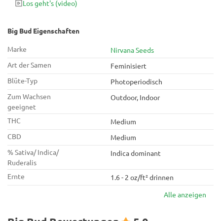
Los geht's
(video)
aufgrund ihrer entspannten, fröhlichen Wirkung perfekt für
die Anwendung vor dem Schlafengehen.
Big Bud Eigenschaften
Marke
Nirvana Seeds
Art der Samen
Feminisiert
Blüte-Typ
Photoperiodisch
Zum Wachsen
Outdoor, Indoor
geeignet
THC
Medium
CBD
Medium
% Sativa/ Indica/
Indica dominant
Ruderalis
Ernte
1.6 - 2 oz/ft² drinnen
Alle anzeigen