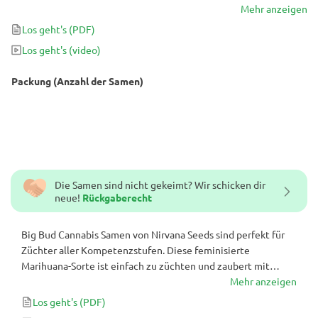
Geschmacksprofil, das süße Noten mit skunkigen Untertönen
Mehr anzeigen
kombiniert, ein Lächeln auf Ihr Gesicht. Diese von Indica
Los geht's
(PDF)
dominierte Hybridsorte eignet sich aufgrund ihrer entspannten,
Los geht's
(video)
fröhlichen Wirkung perfekt für die Anwendung vor dem
Schlafengehen.
Packung (Anzahl der Samen)
Die Samen sind nicht gekeimt? Wir schicken dir
neue!
Rückgaberecht
Big Bud Cannabis Samen von Nirvana Seeds sind perfekt für
Züchter aller Kompetenzstufen. Diese feminisierte
Marihuana-Sorte ist einfach zu züchten und zaubert mit
ihrem funkigen Geschmacksprofil, das süße Noten mit
Mehr anzeigen
skunkigen Untertönen kombiniert, ein Lächeln auf Ihr
Los geht's
(PDF)
Gesicht. Diese von Indica dominierte Hybridsorte eignet sich