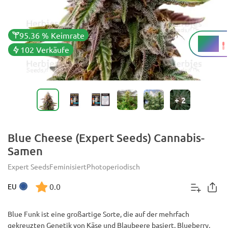
95.36 % Keimrate
20 %
THC
102 Verkäufe
+
2
Blue Cheese (Expert Seeds) Cannabis-
Samen
Expert Seeds
Feminisiert
Photoperiodisch
0.0
EU
Blue Funk ist eine großartige Sorte, die auf der mehrfach
gekreuzten Genetik von Käse und Blaubeere basiert. Blueberry,