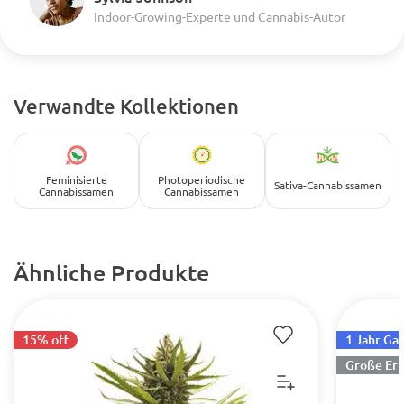
Indoor-Growing-Experte und Cannabis-Autor
Verwandte Kollektionen
Feminisierte
Photoperiodische
Sativa-Cannabissamen
Cannabissamen
Cannabissamen
Ähnliche Produkte
15% off
1 Jahr Ga
Große Ert