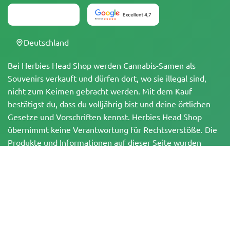
Deutschland
Bei Herbies Head Shop werden Cannabis-Samen als
Souvenirs verkauft und dürfen dort, wo sie illegal sind,
nicht zum Keimen gebracht werden. Mit dem Kauf
bestätigst du, dass du volljährig bist und deine örtlichen
Gesetze und Vorschriften kennst. Herbies Head Shop
übernimmt keine Verantwortung für Rechtsverstöße. Die
Produkte und Informationen auf dieser Seite wurden
weder vom BfArM noch von der FDA geprüft und sind
NICHT dazu bestimmt, Krankheiten zu diagnostizieren, zu
behandeln, zu heilen oder zu verhindern. Alle Produkte
enthalten, soweit zutreffend, weniger als 0,3 % THC
gemäß den bundesrechtlichen Vorschriften. Bitte stelle
sicher, dass du deine örtlichen Gesetze einhältst, da