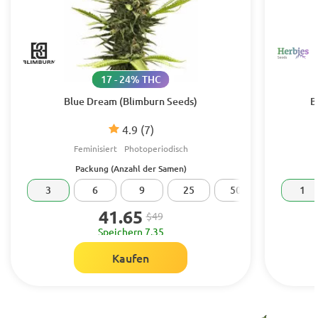
17 - 24% THC
Blue Dream (Blimburn Seeds)
B
4.9
(7)
Feminisiert
Photoperiodisch
Packung (Anzahl der Samen)
3
6
9
25
50
100
1
41.65
$49
Speichern 7.35
Kaufen