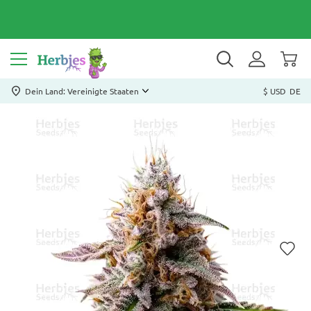
Dein Land: Vereinigte Staaten
$ USD
DE