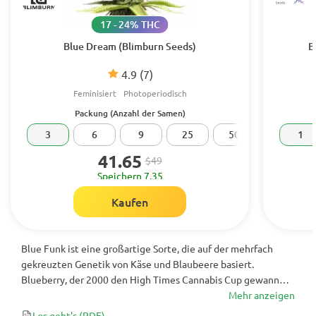
17 - 24% THC
Blue Dream (Blimburn Seeds)
B
4.9
(7)
Feminisiert
Photoperiodisch
Packung (Anzahl der Samen)
3
6
9
25
50
100
1
41.65
$49
Speichern 7.35
Kaufen
Blue Funk ist eine großartige Sorte, die auf der mehrfach
gekreuzten Genetik von Käse und Blaubeere basiert.
Blueberry, der 2000 den High Times Cannabis Cup gewann
und im folgenden Jahr Zweiter wurde, ist ein echtes
Mehr anzeigen
genetisches Juwel.
Los geht's
(PDF)