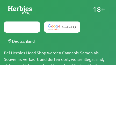
18+
Deutschland
Bei Herbies Head Shop werden Cannabis-Samen als
Souvenirs verkauft und dürfen dort, wo sie illegal sind,
nicht zum Keimen gebracht werden. Mit dem Kauf
bestätigst du, dass du volljährig bist und deine örtlichen
Gesetze und Vorschriften kennst. Herbies Head Shop
übernimmt keine Verantwortung für Rechtsverstöße. Die
Produkte und Informationen auf dieser Seite wurden
weder vom BfArM noch von der FDA geprüft und sind
NICHT dazu bestimmt, Krankheiten zu diagnostizieren, zu
behandeln, zu heilen oder zu verhindern. Alle Produkte