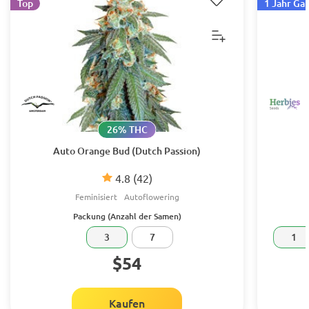
Top
1 Jahr Ga
26% THC
Auto Orange Bud (Dutch Passion)
4.8
(42)
Feminisiert
Autoflowering
Packung (Anzahl der Samen)
3
7
1
$54
Kaufen