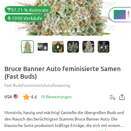
97.71 % Keimrate
25 %
THC
1950 Verkäufe
+
1
Bruce Banner Auto feminisierte Samen
(Fast Buds)
Fast Buds
Feminisiert
Autoflowering
4.6
USA
10 Bewertungen
Monströs, harzig und mächtig! Genieße die übergroßen Buds und
den Rausch des berüchtigten Stamms Bruce Banner Auto. Die
klassische Sorte produziert kräftige Erträge, die sich mit einem