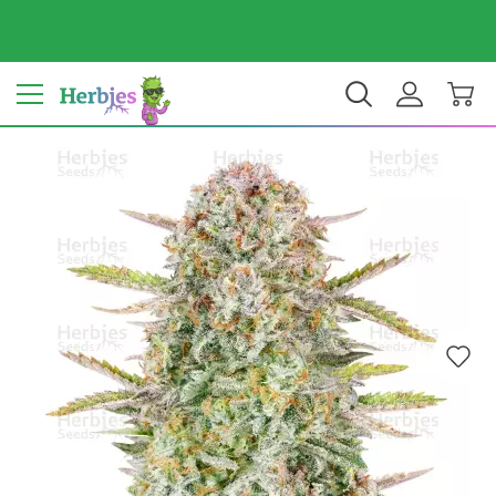
Dein Land: Vereinigte Staaten
$ USD
DE