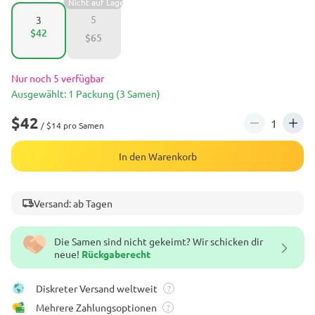
Nicht auf Lager
5
3
$42
$65
Nur noch 5 verfügbar
Ausgewählt: 1 Packung (3 Samen)
$42
/ $14 pro Samen
In den Warenkorb
Versand: ab Tagen
Die Samen sind nicht gekeimt? Wir schicken dir
neue!
Rückgaberecht
Diskreter Versand weltweit
?
Mehrere Zahlungsoptionen
?