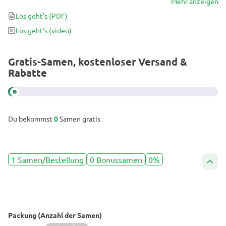
stark fruchtigen Aroma auszeichnen, nach dem du dich den
Mehr anzeigen
ganzen Tag sehnen wirst. Besonders da dieser Hybrid den
Los geht's
(PDF)
Alltagsstress mit einer berauschenden Entspannung lindert. Du
Los geht's
(video)
wirst das atemberaubende Wachstum der von Fast Buds
gezüchteten Bruce Banner bewundern und ihre wohltuende
Wirkung genießen.
Gratis-Samen, kostenloser Versand &
Rabatte
Du bekommst
0
Samen gratis
1 Samen/Bestellung
0 Bonussamen
0%
Packung (Anzahl der Samen)