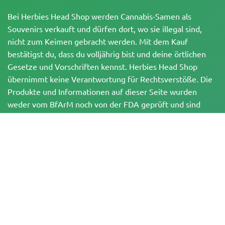
Bei Herbies Head Shop werden Cannabis-Samen als
Souvenirs verkauft und dürfen dort, wo sie illegal sind,
nicht zum Keimen gebracht werden. Mit dem Kauf
bestätigst du, dass du volljährig bist und deine örtlichen
Gesetze und Vorschriften kennst. Herbies Head Shop
übernimmt keine Verantwortung für Rechtsverstöße. Die
Produkte und Informationen auf dieser Seite wurden
weder vom BfArM noch von der FDA geprüft und sind
NICHT dazu bestimmt, Krankheiten zu diagnostizieren, zu
behandeln, zu heilen oder zu verhindern. Alle Produkte
enthalten, soweit zutreffend, weniger als 0,3 % THC
gemäß den bundesrechtlichen Vorschriften. Bitte stelle
sicher, dass du deine örtlichen Gesetze einhältst, da
Herbies keine Rechtsberatung anbietet und keine Haftung
für die Verwendung oder den Anbau von Cannabis in
Gebieten übernimmt, in denen dies verboten ist.