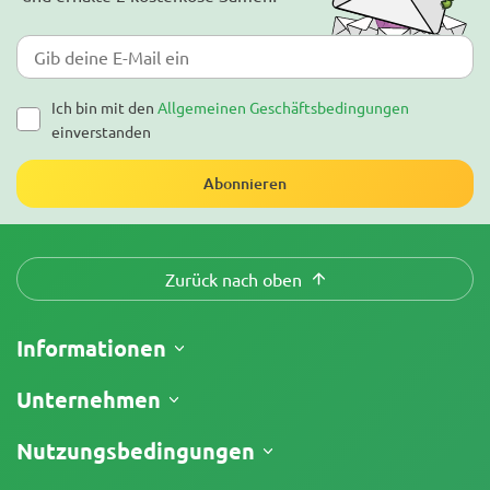
Ich bin mit den
Allgemeinen Geschäftsbedingungen
einverstanden
Abonnieren
Zurück nach oben
Informationen
Versand
Unternehmen
Meine Bestellung verfolgen
Über uns
Nutzungsbedingungen
Rückgaberecht
Kontakt
Preisliste