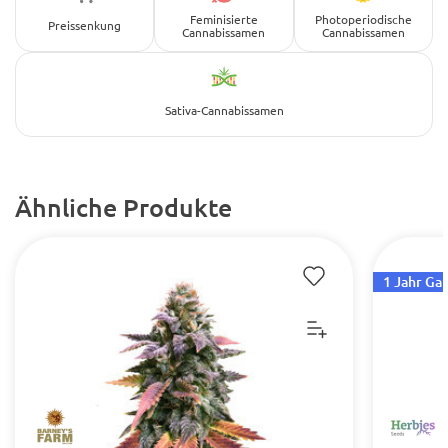
Feminisierte
Photoperiodische
Preissenkung
Cannabissamen
Cannabissamen
Sativa-Cannabissamen
Ähnliche Produkte
1 Jahr Ga