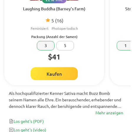
Laughing Buddha (Barney's Farm)
Str
5
(16)
Feminisiert
Photoperiodisch
Packung (Anzahl der Samen)
3
5
1
$41
Kaufen
Als hochqualifizierter Kenner Sativa macht Buzz Bomb
seinem Namen alle Ehre. Ein berauschender, erhebender und
dennoch klarer Rauch, der beruhigende und entspannende
Wirkungen hat, ohne die Auswirkungen des Körpers und die
Mehr anzeigen
Lethargie, die bei anderen Stämmen mit „medizinischer
Los geht's
(PDF)
Wirkung“ auftreten können.
Los geht's
(video)