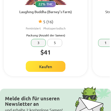
22% THC
Laughing Buddha (Barney's Farm)
Str
5
(16)
Feminisiert
Photoperiodisch
Packung (Anzahl der Samen)
3
5
1
$41
Kaufen
Melde dich für unseren
Newsletter an
und erhalte 2 kostenlose Samen!