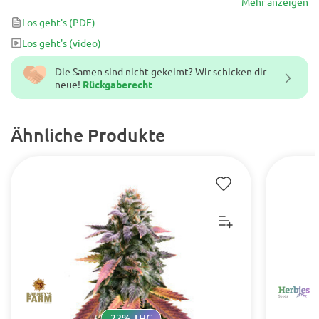
ohne die Auswirkungen des Körpers und die Lethargie, die bei
Mehr anzeigen
anderen Stämmen mit „medizinischer Wirkung“ auftreten können.
Los geht's
(PDF)
Los geht's
(video)
Die Samen sind nicht gekeimt? Wir schicken dir
neue!
Rückgaberecht
Ähnliche Produkte
22% THC