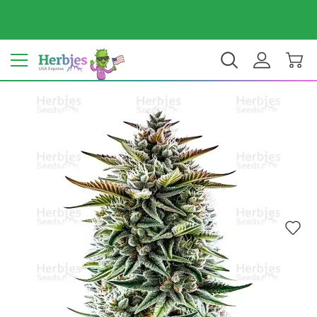
Dein Land: Vereinigte Staaten
$ USD
DE