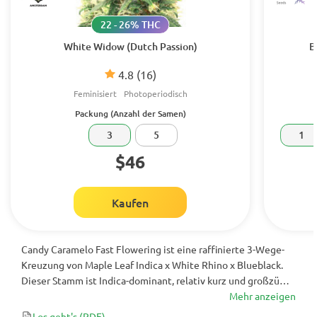
22 - 26% THC
White Widow (Dutch Passion)
B
4.8
(16)
Feminisiert
Photoperiodisch
Packung (Anzahl der Samen)
3
5
1
$46
Kaufen
Candy Caramelo Fast Flowering ist eine raffinierte 3-Wege-
Kreuzung von Maple Leaf Indica x White Rhino x Blueblack.
Dieser Stamm ist Indica-dominant, relativ kurz und großzügig
nachgebend. Es ist ideal für Züchter, die schnelle Blütezeiten
Mehr anzeigen
und Karamellaromen ohne Ruderalis-Genetik suchen.
Los geht's
(PDF)