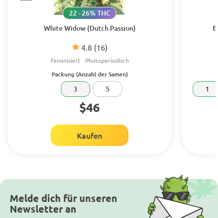
22 - 26% THC
White Widow (Dutch Passion)
B
4.8
(16)
Feminisiert
Photoperiodisch
Packung (Anzahl der Samen)
3
5
1
$46
Kaufen
Melde dich für unseren
Newsletter an