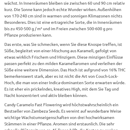
wächst. In Innenräumen bleiben sie zwischen 60 und 90 cm relativ
kurz. Die Sonne kann jedoch echte Wunder wirken. Außenhöhen
von 170-240 cm sind in warmen und sonnigen Klimazonen nichts
Besonderes. Dies ist eine ertragreiche Sorte, die in Innenräumen
bis zu 450-500 g / m² und im Freien zwischen 500-600 g pro
Pflanze produzieren kann.
Das erste, was Sie schmecken, wenn Sie diese Knospe treffen, ist
Süße, begleitet von einer Mischung aus Karamell, gefolgt von
etwas wirklich Frischem und Minzigem. Diese minzigen Einflüsse
passen perfekt zu den milden Karamellaromen und verleihen der
Süße eine weitere Dimension. Das Hoch ist aufgrund von 16% THC
bemerkenswert stark, aber es ist nicht die Art von Couch-Lock-
Hoch, die man von einer Indica-dominanten Sorte erwarten würde.
Es ist eher ein prickelndes, kreatives High, mit dem Sie Tag und
Nacht konzentriert und aktiv bleiben können.
Candy Caramelo Fast Flowering wird höchstwahrscheinlich ein
Bestseller von Zambeza Seeds. Es vereint auf wunderbare Weise
wichtige Wachstumseigenschaften von drei hochwirksamen
Stämmen in einer Pflanze. Aromen sind erstaunlich. Die sehr