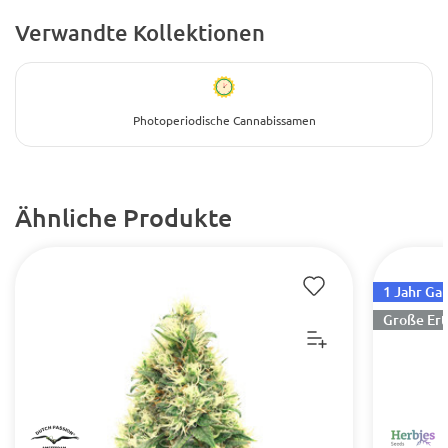
Verwandte Kollektionen
Photoperiodische Cannabissamen
Ähnliche Produkte
1 Jahr Ga
Große Ert