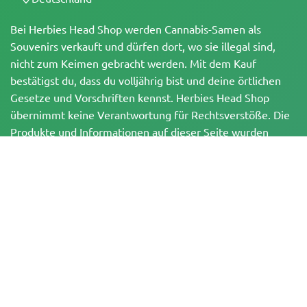
Bei Herbies Head Shop werden Cannabis-Samen als
Souvenirs verkauft und dürfen dort, wo sie illegal sind,
nicht zum Keimen gebracht werden. Mit dem Kauf
bestätigst du, dass du volljährig bist und deine örtlichen
Gesetze und Vorschriften kennst. Herbies Head Shop
übernimmt keine Verantwortung für Rechtsverstöße. Die
Produkte und Informationen auf dieser Seite wurden
weder vom BfArM noch von der FDA geprüft und sind
NICHT dazu bestimmt, Krankheiten zu diagnostizieren, zu
behandeln, zu heilen oder zu verhindern. Alle Produkte
enthalten, soweit zutreffend, weniger als 0,3 % THC
gemäß den bundesrechtlichen Vorschriften. Bitte stelle
sicher, dass du deine örtlichen Gesetze einhältst, da
Herbies keine Rechtsberatung anbietet und keine Haftung
für die Verwendung oder den Anbau von Cannabis in
Gebieten übernimmt, in denen dies verboten ist.