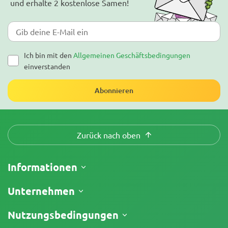
und erhalte 2 kostenlose Samen!
Ich bin mit den
Allgemeinen Geschäftsbedingungen
einverstanden
Abonnieren
Zurück nach oben
Informationen
Versand
Unternehmen
Meine Bestellung verfolgen
Über uns
Nutzungsbedingungen
Rückgaberecht
Kontakt