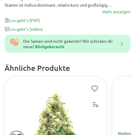
Stamm ist Indica-dominant, relativ kurz und großzügig
nachgebend. Es ist ideal für Züchter, die schnelle Blütezeiten und
Mehr anzeigen
Karamellaromen ohne Ruderalis-Genetik suchen.
Los geht's
(PDF)
Los geht's
(video)
Die Samen sind nicht gekeimt? Wir schicken dir
neue!
Rückgaberecht
Ähnliche Produkte