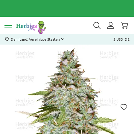
Dein Land: Vereinigte Staaten
$ USD
DE