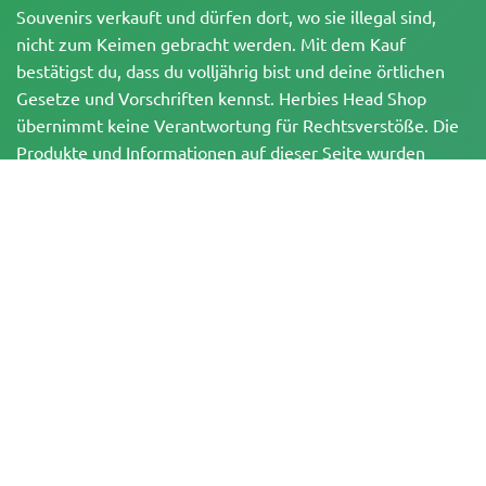
Souvenirs verkauft und dürfen dort, wo sie illegal sind,
nicht zum Keimen gebracht werden. Mit dem Kauf
bestätigst du, dass du volljährig bist und deine örtlichen
Gesetze und Vorschriften kennst. Herbies Head Shop
übernimmt keine Verantwortung für Rechtsverstöße. Die
Produkte und Informationen auf dieser Seite wurden
weder vom BfArM noch von der FDA geprüft und sind
NICHT dazu bestimmt, Krankheiten zu diagnostizieren, zu
behandeln, zu heilen oder zu verhindern. Alle Produkte
enthalten, soweit zutreffend, weniger als 0,3 % THC
gemäß den bundesrechtlichen Vorschriften. Bitte stelle
sicher, dass du deine örtlichen Gesetze einhältst, da
Herbies keine Rechtsberatung anbietet und keine Haftung
für die Verwendung oder den Anbau von Cannabis in
Gebieten übernimmt, in denen dies verboten ist.
Zahlungen, die auf dieser Website getätigt werden, können auf zwei Arten
abgewickelt werden:
— Direkt über Pure Atmosphere S.A.M. S.L.