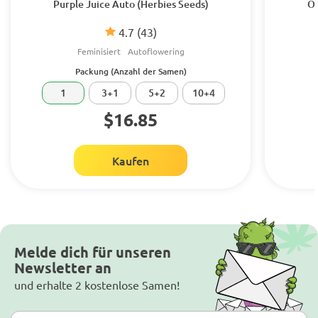
Purple Juice Auto (Herbies Seeds)
Or
4.7
(43)
Feminisiert
Autoflowering
Packung (Anzahl der Samen)
1
3+1
5+2
10+4
$16.85
Kaufen
Melde dich für unseren
Newsletter an
und erhalte 2 kostenlose Samen!