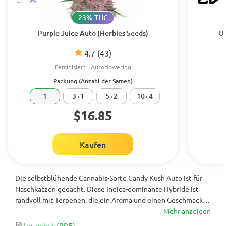
23% THC
Purple Juice Auto (Herbies Seeds)
Or
4.7
(43)
Feminisiert
Autoflowering
Packung (Anzahl der Samen)
1
3+1
5+2
10+4
$16.85
Kaufen
Die selbstblühende Cannabis-Sorte Candy Kush Auto ist für
Naschkatzen gedacht. Diese Indica-dominante Hybride ist
randvoll mit Terpenen, die ein Aroma und einen Geschmack
bieten, die an gebranntes Karamell und würzige Noten
Mehr anzeigen
erinnern. Bereits 65 Tage nach der Keimung werden deine
Los geht's
(PDF)