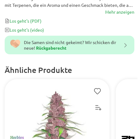
mit Terpenen, die ein Aroma und einen Geschmack bieten, die an
gebranntes Karamell und würzige Noten erinnern. Bereits 65 Tage
Mehr anzeigen
nach der Keimung werden deine Geschmacksknospen darin
Los geht's
(PDF)
eintauchen können.
Los geht's
(video)
Die Samen sind nicht gekeimt? Wir schicken dir
neue!
Rückgaberecht
Ähnliche Produkte