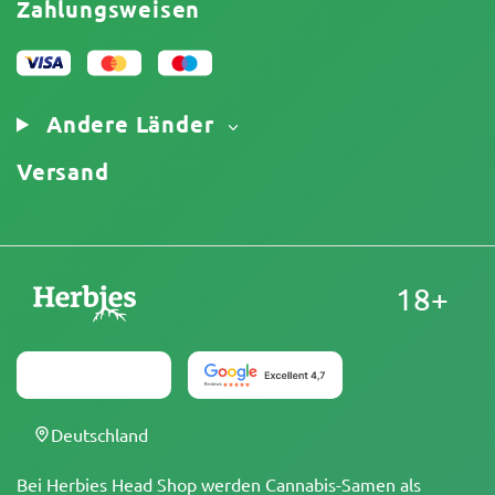
Zahlungsweisen
Datenschutzrichtlinie
Unser Autorenteam
Cookies-Richtlinie
Sitemap
Impressum
Andere Länder
Versand
18+
Deutschland
Bei Herbies Head Shop werden Cannabis-Samen als