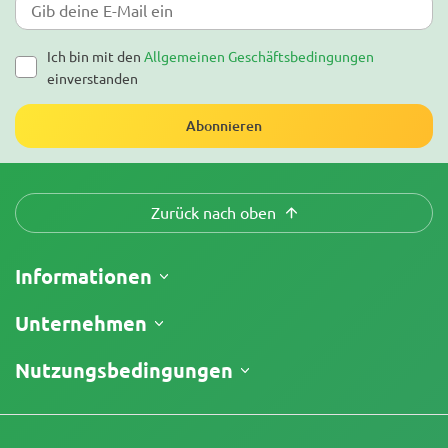
Ich bin mit den
Allgemeinen Geschäftsbedingungen
einverstanden
Abonnieren
Zurück nach oben
Informationen
Versand
Unternehmen
Meine Bestellung verfolgen
Über uns
Nutzungsbedingungen
Rückgaberecht
Kontakt
Preisliste
Geschäftsbedingungen
Testberichte
Promos
Haftungsausschluss für begrenzte Verantwortung
Affiliate-Partnerschaft