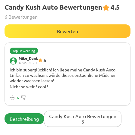
Candy Kush Auto Bewertungen
4.5
6 Bewertungen
Bewerten
Top-Bewertung
Mike_Dank
5
4 Mai 2020
Ich bin superglücklich! Ich liebe meine Candy Kush Auto.
Einfach zu wachsen, würde dieses erstaunliche Mädchen
wieder wachsen lassen!
Nicht so weit ! cool !
Wenn Sie etwas Bernstein zeigen, wird es wahrscheinlich in
ein oder zwei Tagen abnehmen. Der Geruch ist stark
6
skunkig/süß. Sehr glücklich, wie das mit Bio-Nüssen
gewachsen ist. Euch allen ein frohes Wachsen! 😊
Candy Kush Auto Bewertungen
Beschreibung
6