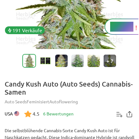
19 - 22 %
THC
191 Verkäufe
+
7
Candy Kush Auto (Auto Seeds) Cannabis-
Samen
Auto Seeds
Feminisiert
Autoflowering
4.5
USA
6 Bewertungen
Die selbstblühende Cannabis-Sorte Candy Kush Auto ist für
Naschkatzen gedacht. Diese Indica-dominante Hybride ist randvoll