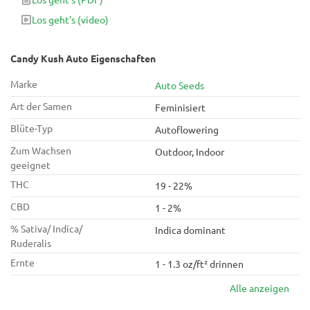
Geschmacksknospen darin eintauchen können.
Los geht's
(video)
Candy Kush Auto Eigenschaften
Marke
Auto Seeds
Art der Samen
Feminisiert
Blüte-Typ
Autoflowering
Zum Wachsen
Outdoor, Indoor
geeignet
THC
19 - 22%
CBD
1 - 2%
% Sativa/ Indica/
Indica dominant
Ruderalis
Ernte
1 - 1.3 oz/ft² drinnen
Alle anzeigen