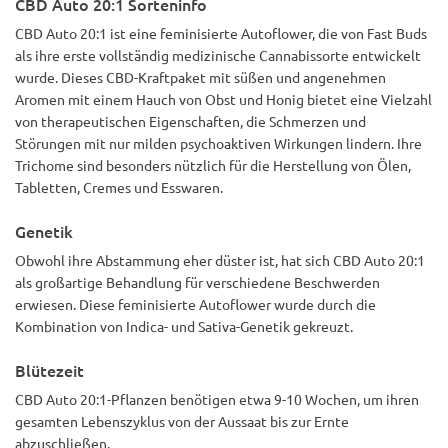
CBD Auto 20:1 Sorteninfo
man nicht high wird. Das Kolophonium hat es mit mageren
1,3g aus 8g furchtbar gequetscht. die von dieser Sorte
CBD Auto 20:1 ist eine feminisierte Autoflower, die von Fast Buds
profitieren könnten. Ich werde es so schnell wie möglich
als ihre erste vollständig medizinische Cannabissorte entwickelt
wieder auf 100 % wachsen lassen.
wurde. Dieses CBD-Kraftpaket mit süßen und angenehmen
Aromen mit einem Hauch von Obst und Honig bietet eine Vielzahl
von therapeutischen Eigenschaften, die Schmerzen und
Störungen mit nur milden psychoaktiven Wirkungen lindern. Ihre
Trichome sind besonders nützlich für die Herstellung von Ölen,
Tabletten, Cremes und Esswaren.
Genetik
Obwohl ihre Abstammung eher düster ist, hat sich CBD Auto 20:1
als großartige Behandlung für verschiedene Beschwerden
erwiesen. Diese feminisierte Autoflower wurde durch die
Kombination von Indica- und Sativa-Genetik gekreuzt.
Blütezeit
CBD Auto 20:1-Pflanzen benötigen etwa 9-10 Wochen, um ihren
gesamten Lebenszyklus von der Aussaat bis zur Ernte
abzuschließen.