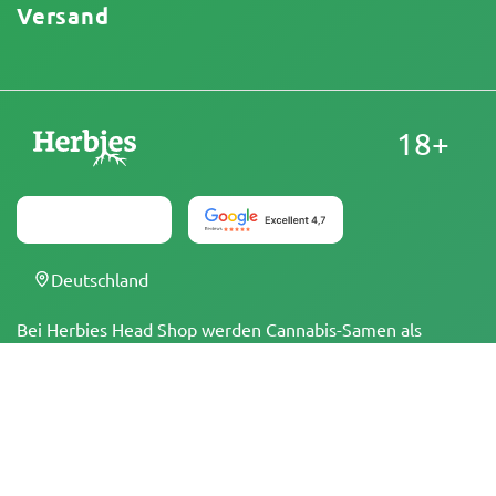
Versand
18+
Deutschland
Bei Herbies Head Shop werden Cannabis-Samen als
Souvenirs verkauft und dürfen dort, wo sie illegal sind,
nicht zum Keimen gebracht werden. Mit dem Kauf
bestätigst du, dass du volljährig bist und deine örtlichen
Gesetze und Vorschriften kennst. Herbies Head Shop
übernimmt keine Verantwortung für Rechtsverstöße. Die
Produkte und Informationen auf dieser Seite wurden