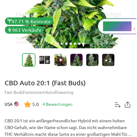
97.71 % Keimrate
0.3 - 0.85 %
THC
963 Verkäufe
+
2
CBD Auto 20:1 (Fast Buds)
Fast Buds
Feminisiert
Autoflowering
5.0
USA
4 Bewertungen
CBD 20:1 ist ein anfängerfreundlicher Hybrid mit einem hohen
CBD-Gehalt, wie der Name schon sagt. Das nicht wahrnehmbare
THC-Verhältnis macht diese Sorte zu einer großartigen Wahl für