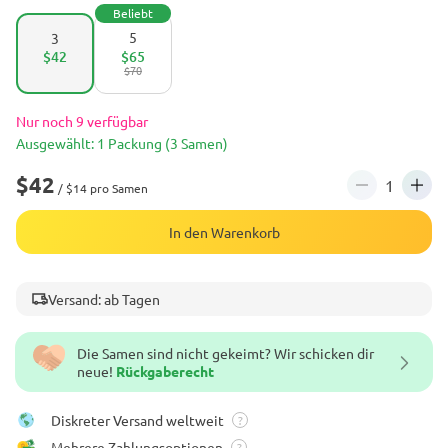
Beliebt
5
3
$42
$65
$70
Nur noch 9 verfügbar
Ausgewählt: 1 Packung (3 Samen)
$42
/ $14 pro Samen
In den Warenkorb
Versand: ab Tagen
Die Samen sind nicht gekeimt? Wir schicken dir
neue!
Rückgaberecht
Diskreter Versand weltweit
?
Mehrere Zahlungsoptionen
?