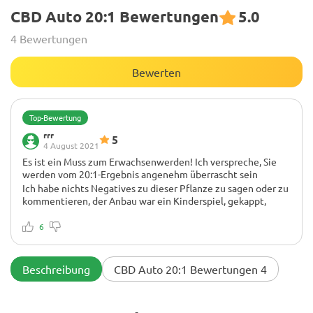
CBD Auto 20:1 Bewertungen
5.0
4 Bewertungen
Bewerten
Top-Bewertung
rrr
5
4 August 2021
Es ist ein Muss zum Erwachsenwerden! Ich verspreche, Sie
werden vom 20:1-Ergebnis angenehm überrascht sein
Ich habe nichts Negatives zu dieser Pflanze zu sagen oder zu
kommentieren, der Anbau war ein Kinderspiel, gekappt,
fertig, au naturel, egal wie Sie sie anbauen möchten, die
Pflanze ist robust 👊 Sie können saftige, fette Knospen
6
erwarten.
Es ist eine Pflanze mit einem unglaublichen Geschmack, sie
ist so süß und cremig. 10/10 im Geschmack. Ich rauche das
jetzt seit ein paar Tagen und bin überwältigt. Ich werde nicht
Beschreibung
CBD Auto 20:1 Bewertungen 4
high, aber nach jedem Knall einer Bong überkommt mich
eine sehr beruhigende Welle der Freude. Die Joints sind
auch unglaublich, wieder so lecker, das Seltsamste ist, dass