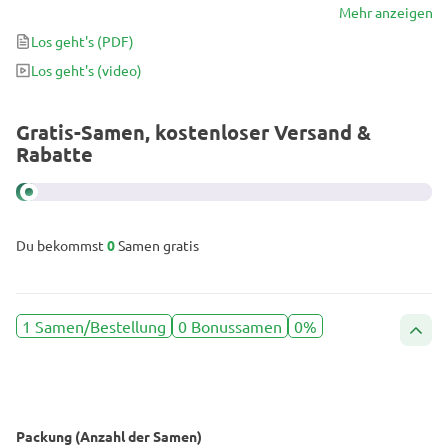
medizinische und Freizeitzwecke, da sie eine beruhigende und
Mehr anzeigen
meditative Wirkung hat. Angereichert mit süßen Frucht- und
Los geht's
(PDF)
Honigaromen ist CBD 20:1 eine angenehme Medizin, die kein Arzt
Los geht's
(video)
verschreiben könnte!
Gratis-Samen, kostenloser Versand &
Rabatte
Du bekommst
0
Samen gratis
1 Samen/Bestellung
0 Bonussamen
0%
Packung (Anzahl der Samen)