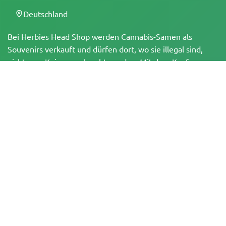
Deutschland
Bei Herbies Head Shop werden Cannabis-Samen als
Souvenirs verkauft und dürfen dort, wo sie illegal sind,
nicht zum Keimen gebracht werden. Mit dem Kauf
bestätigst du, dass du volljährig bist und deine örtlichen
Gesetze und Vorschriften kennst. Herbies Head Shop
übernimmt keine Verantwortung für Rechtsverstöße. Die
Produkte und Informationen auf dieser Seite wurden
weder vom BfArM noch von der FDA geprüft und sind
NICHT dazu bestimmt, Krankheiten zu diagnostizieren, zu
behandeln, zu heilen oder zu verhindern. Alle Produkte
enthalten, soweit zutreffend, weniger als 0,3 % THC
gemäß den bundesrechtlichen Vorschriften. Bitte stelle
sicher, dass du deine örtlichen Gesetze einhältst, da
Herbies keine Rechtsberatung anbietet und keine Haftung
für die Verwendung oder den Anbau von Cannabis in
Gebieten übernimmt, in denen dies verboten ist.