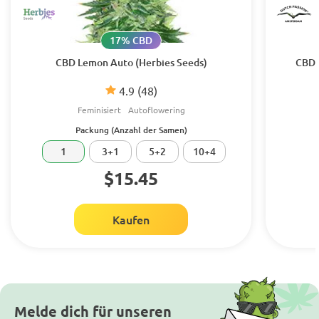
17% CBD
CBD Lemon Auto (Herbies Seeds)
CBD 
4.9
(48)
Feminisiert
Autoflowering
Packung (Anzahl der Samen)
1
3+1
5+2
10+4
$15.45
Kaufen
Melde dich für unseren