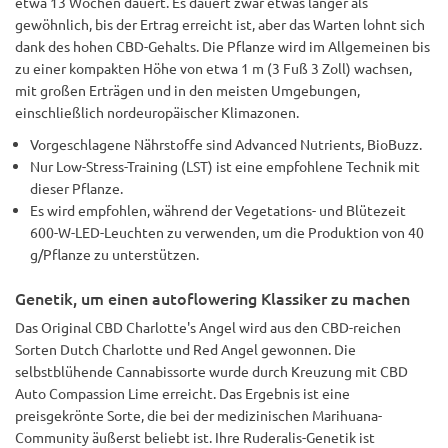
etwa 13 Wochen dauert. Es dauert zwar etwas länger als
gewöhnlich, bis der Ertrag erreicht ist, aber das Warten lohnt sich
dank des hohen CBD-Gehalts. Die Pflanze wird im Allgemeinen bis
zu einer kompakten Höhe von etwa 1 m (3 Fuß 3 Zoll) wachsen,
mit großen Erträgen und in den meisten Umgebungen,
einschließlich nordeuropäischer Klimazonen.
Vorgeschlagene Nährstoffe sind Advanced Nutrients, BioBuzz.
Nur Low-Stress-Training (LST) ist eine empfohlene Technik mit
dieser Pflanze.
Es wird empfohlen, während der Vegetations- und Blütezeit
600-W-LED-Leuchten zu verwenden, um die Produktion von 40
g/Pflanze zu unterstützen.
Genetik, um einen autoflowering Klassiker zu machen
Das Original CBD Charlotte's Angel wird aus den CBD-reichen
Sorten Dutch Charlotte und Red Angel gewonnen. Die
selbstblühende Cannabissorte wurde durch Kreuzung mit CBD
Auto Compassion Lime erreicht. Das Ergebnis ist eine
preisgekrönte Sorte, die bei der medizinischen Marihuana-
Community äußerst beliebt ist. Ihre Ruderalis-Genetik ist