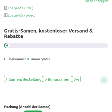
ganzen Welt wegen ihres niedrigen THC-Gehalts und ihrer
Mehr anzeigen
unglaublich hohen CBD-Produktion sehr gesucht wird. Wenn Sie in
Los geht's
(PDF)
den boomenden CBD-Markt einsteigen möchten, ist CBD Auto
Los geht's
(video)
Charlotte eine Ihrer besten Wetten – außerdem liefert sie
hervorragende Erträge, die jeden Züchter glücklich machen
werden.
Gratis-Samen, kostenloser Versand &
Rabatte
Du bekommst
0
Samen gratis
1 Samen/Bestellung
0 Bonussamen
0%
Packung (Anzahl der Samen)