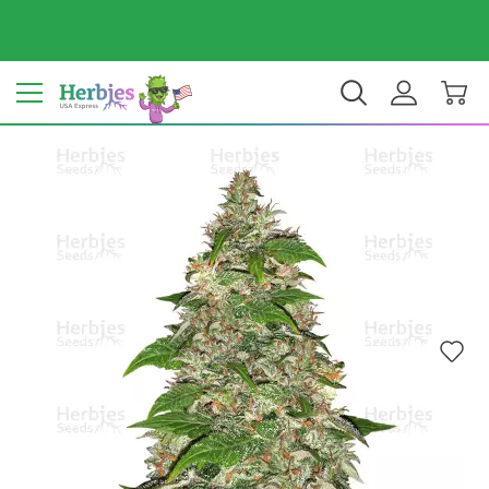
Dein Land: Vereinigte Staaten
$ USD
DE