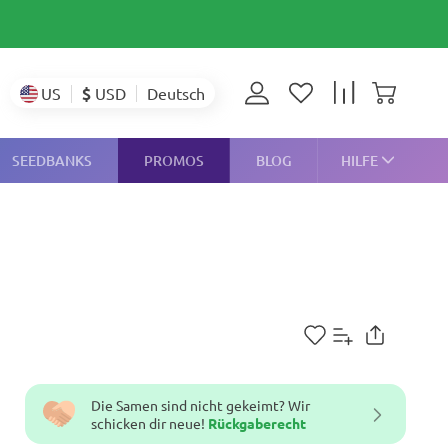
$
USD
US
Deutsch
SEEDBANKS
PROMOS
BLOG
HILFE
Die Samen sind nicht gekeimt? Wir
schicken dir neue!
Rückgaberecht