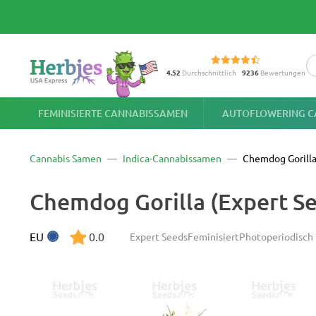
4.52
Durchschnittlich
9236
Bewertungen
FEMINISIERTE CANNABISSAMEN
AUTOFLOWERING C
Cannabis Samen
Indica-Cannabissamen
Chemdog Gorill
Chemdog Gorilla (Expert S
EU
0.0
Expert Seeds
Feminisiert
Photoperiodisch