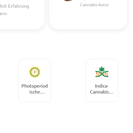
Cannabis-Autor
hnt Erfahrung
uern
Photoperiod
Indica-
ische
Cannabissa
Cannabissa
men
men