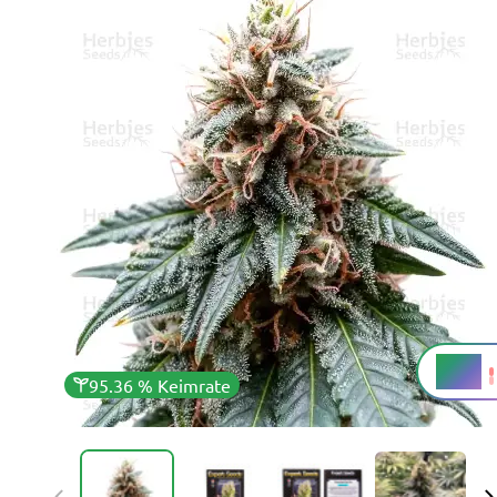
21 %
THC
95.36 % Keimrate