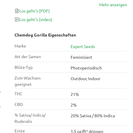
Mehr anzeigen
kommerzielle Produktion und wird mit Sicherheit die
Los geht's
(PDF)
Aufmerksamkeit von Profibauern auf sich ziehen.
Los geht's
(video)
Chemdog Gorilla Eigenschaften
Marke
Expert Seeds
Art der Samen
Feminisiert
Blüte-Typ
Photoperiodisch
Zum Wachsen
Outdoor, Indoor
geeignet
THC
21%
CBD
2%
% Sativa/ Indica/
20% Sativa / 80% Indica
Ruderalis
Ernte
1.5 oz/ft² drinnen