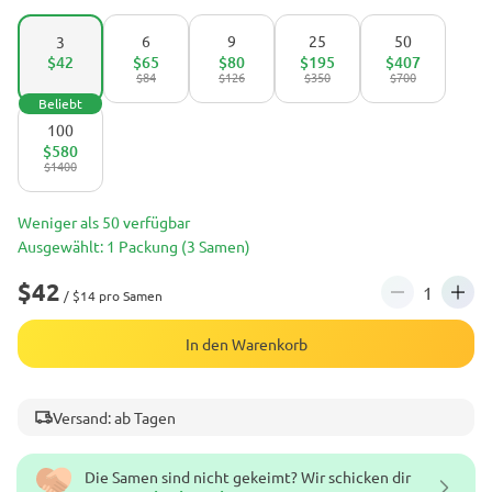
6
9
25
50
3
$42
$65
$80
$195
$407
$84
$126
$350
$700
Beliebt
100
$580
$1400
Weniger als 50 verfügbar
Ausgewählt: 1 Packung (3 Samen)
$42
/ $14 pro Samen
In den Warenkorb
Versand: ab Tagen
Die Samen sind nicht gekeimt? Wir schicken dir