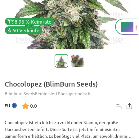
98.96 % Keimrate
19 %
THC
60 Verkäufe
Chocolopez (BlimBurn Seeds)
Blimburn Seeds
Feminisiert
Photoperiodisch
0.0
EU
Chocolopez ist ein leicht zu züchtender Stamm, der große
Harzausbeuten liefert. Diese Sorte ist jetzt in feminisierter
Samenform erhältlich. Es benötigt viel Platz, um sowohl drinnen