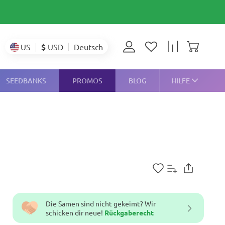
$
USD
US
Deutsch
SEEDBANKS
PROMOS
BLOG
HILFE
Die Samen sind nicht gekeimt? Wir
schicken dir neue!
Rückgaberecht