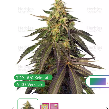
99.18 % Keimrate
7 - 15 %
THC
137 Verkäufe