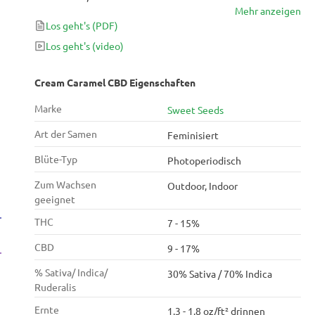
Mehr anzeigen
feminisierte Indica-dominante Stamm liefert 400-
Los geht's
(PDF)
550 g / m² - 375-600 g / Pflanze und hat CBD: THC-
Verhältnisse von 1: 1 - 1: 2. Die Pflanze ist kurz aber
Los geht's
(video)
kräftig. Es hat einen süßen, angenehmen Duft und
ist wirklich entspannend.
Cream Caramel CBD Eigenschaften
Marke
Sweet Seeds
Art der Samen
Feminisiert
Blüte-Typ
Photoperiodisch
Zum Wachsen
Outdoor, Indoor
geeignet
THC
7 - 15%
CBD
9 - 17%
% Sativa/ Indica/
30% Sativa / 70% Indica
Ruderalis
Ernte
1.3 - 1.8 oz/ft² drinnen