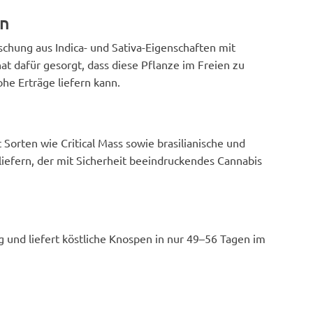
. 💚💪🙏
die Zweige zu lenken, und es hat
en
großartig funktioniert. Für schwere
Zweige sind Stützen erforderlich.
Mischung aus Indica- und Sativa-Eigenschaften mit
t dafür gesorgt, dass diese Pflanze im Freien zu
e Erträge liefern kann.
orten wie Critical Mass sowie brasilianische und
iefern, der mit Sicherheit beeindruckendes Cannabis
sig und liefert köstliche Knospen in nur 49–56 Tagen im