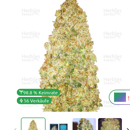
98.8 % Keimrate
16 %
THC
56 Verkäufe