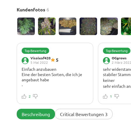
Kundenfotos
6
Top-Bewertung
Top-Bewertung
Visaleaf420
OGgrows
5
5 Mai 2022
2 März 202
Einfach anzubauen
sehr widerstan
Eine der besten Sorten, die ich je
stabiler Stamm
angebaut habe
keiner
-
sehr einfach a
Sehr gute Pflanze! Erstaunliche
Probleme, Kra
Knospen. Nachtzeug!
2
Mängel. charakt
1
kritischen Ges
Tagen Blütezei
feuchten Knosp
Beschreibung
Critical Bewertungen 3
Tagen Trocknun
trockenen Knosp
werde sie siche