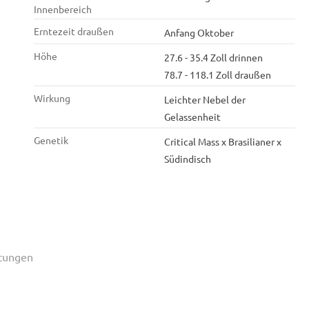
Innenbereich
Erntezeit draußen
Anfang Oktober
Höhe
27.6 - 35.4 Zoll drinnen
78.7 - 118.1 Zoll draußen
Wirkung
Leichter Nebel der
Gelassenheit
Genetik
Critical Mass x Brasilianer x
Südindisch
tungen