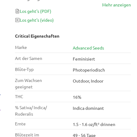
Mehr anzeigen
produziert in nur 7-8 Wochen Blütezeit zwischen
Los geht's
(PDF)
450-500g/m² psychedelische Knospen mit 16% THC.
Ihre Bereitschaft, sich an jede Art von Anbau
Los geht's
(video)
anzupassen, macht Critical bei Anfängern und Profis
gleichermaßen sehr begehrt.
Critical Eigenschaften
Marke
Advanced Seeds
Art der Samen
Feminisiert
Blüte-Typ
Photoperiodisch
Zum Wachsen
Outdoor, Indoor
geeignet
THC
16%
% Sativa/ Indica/
Indica dominant
Ruderalis
Ernte
1.5 - 1.6 oz/ft² drinnen
Blütezeit im
49 - 56 Tage