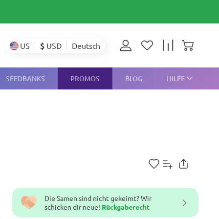
$
USD
US
Deutsch
SEEDBANKS
PROMOS
BLOG
HILFE
Die Samen sind nicht gekeimt? Wir
schicken dir neue!
Rückgaberecht