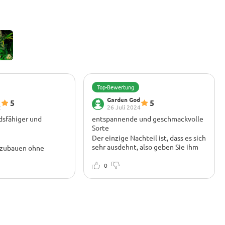
Top-Bewertung
Garden God
5
5
2
26 Juli 2024
dsfähiger und
entspannende und geschmackvolle
Sorte
Der einzige Nachteil ist, dass es sich
sehr ausdehnt, also geben Sie ihm
nzubauen ohne
Raum zum Wachsen.
nkheiten oder
eristisch für
Ich habe diese Sorte angebaut und
0
chmack. Ernte mit 73
war begeistert! Die Blüten waren
t, was zu 287 g
riesig und ich habe nach 8 Wochen
en führte, nach 12
im Innenbereich etwa 450 g/m2
g 96 g. von
erzielt. Die Pflanze braucht Platz,
en. tolle Sorte, ich
also denken Sie daran. Ich habe Low-
rlich wieder
Stress-Training (LST) verwendet, um