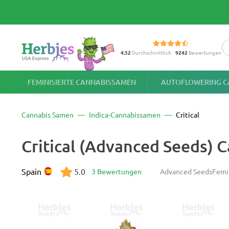
4.52
Durchschnittlich
9242
Bewertungen
FEMINISIERTE CANNABISSAMEN
AUTOFLOWERING C
Cannabis Samen
Indica-Cannabissamen
Critical
Critical (Advanced Seeds)
Spain
5.0
3 Bewertungen
Advanced Seeds
Femi