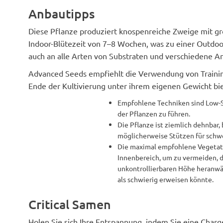
Anbautipps
Diese Pflanze produziert knospenreiche Zweige mit 
Indoor-Blütezeit von 7–8 Wochen, was zu einer Outdoor-
auch an alle Arten von Substraten und verschiedene 
Advanced Seeds empfiehlt die Verwendung von Trainin
Ende der Kultivierung unter ihrem eigenen Gewicht bie
Empfohlene Techniken sind Low-St
der Pflanzen zu führen.
Die Pflanze ist ziemlich dehnbar,
möglicherweise Stützen für schw
Die maximal empfohlene Vegetatio
Innenbereich, um zu vermeiden, da
unkontrollierbaren Höhe heranwä
als schwierig erweisen könnte.
Critical Samen
Holen Sie sich Ihre Entspannung, indem Sie eine Charg