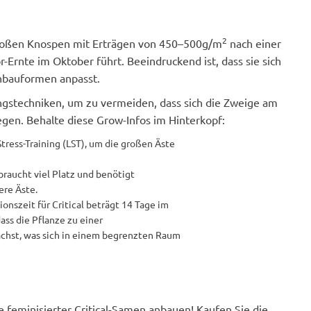
2
großen Knospen mit Erträgen von 450–500g/m
nach einer
Ernte im Oktober führt. Beeindruckend ist, dass sie sich
Anbauformen anpasst.
gstechniken, um zu vermeiden, dass sich die Zweige am
gen. Behalte diese Grow-Infos im Hinterkopf:
ress-Training (LST), um die großen Äste
 braucht viel Platz und benötigt
ere Äste.
nszeit für Critical beträgt 14 Tage im
ss die Pflanze zu einer
chst, was sich in einem begrenzten Raum
e feminisierter Critical-Samen anbauen! Kaufen Sie die