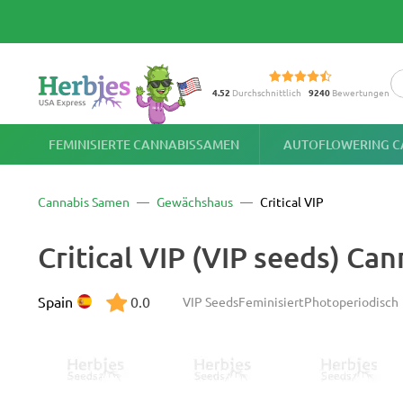
4.52
Durchschnittlich
9240
Bewertungen
FEMINISIERTE CANNABISSAMEN
AUTOFLOWERING C
Cannabis Samen
Gewächshaus
Critical VIP
Critical VIP (VIP seeds) C
Spain
0.0
VIP Seeds
Feminisiert
Photoperiodisch