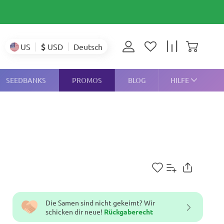
$
USD
US
Deutsch
SEEDBANKS
PROMOS
BLOG
HILFE
Die Samen sind nicht gekeimt? Wir
schicken dir neue!
Rückgaberecht