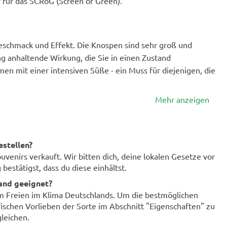
für das SCRoG (Screen of Green).
 Geschmack und Effekt. Die Knospen sind sehr groß und
ang anhaltende Wirkung, die Sie in einen Zustand
n mit einer intensiven Süße - ein Muss für diejenigen, die
Mehr anzeigen
estellen?
enirs verkauft. Wir bitten dich, deine lokalen Gesetze vor
bestätigst, dass du diese einhältst.
land geeignet?
im Freien im Klima Deutschlands. Um die bestmöglichen
fischen Vorlieben der Sorte im Abschnitt "Eigenschaften" zu
leichen.