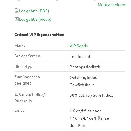
Mehr anzeigen
klassische Sorte anbauen möchten. Es ist unglaublich
Los geht's
(PDF)
einfach in der Wachstumsphase zu handhaben - was
Ihnen immens hohe Erträge bringt, insbesondere für
Los geht's
(video)
den Innenanbau.
Critical VIP Eigenschaften
Marke
VIP Seeds
Art der Samen
Feminisiert
Blüte-Typ
Photoperiodisch
Zum Wachsen
Outdoor, Indoor,
geeignet
Gewächshaus
% Sativa/ Indica/
50% Sativa / 50% Indica
Ruderalis
Ernte
1.6 oz/ft² drinnen
17.6 - 24.7 oz/Pflanze
draußen