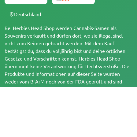
Deutschland
Bei Herbies Head Shop werden Cannabis-Samen als
Souvenirs verkauft und dürfen dort, wo sie illegal sind,
nicht zum Keimen gebracht werden. Mit dem Kauf
bestätigst du, dass du volljährig bist und deine örtlichen
Gesetze und Vorschriften kennst. Herbies Head Shop
übernimmt keine Verantwortung für Rechtsverstöße. Die
Produkte und Informationen auf dieser Seite wurden
weder vom BfArM noch von der FDA geprüft und sind
NICHT dazu bestimmt, Krankheiten zu diagnostizieren, zu
behandeln, zu heilen oder zu verhindern. Alle Produkte
enthalten, soweit zutreffend, weniger als 0,3 % THC
gemäß den bundesrechtlichen Vorschriften. Bitte stelle
sicher, dass du deine örtlichen Gesetze einhältst, da
Herbies keine Rechtsberatung anbietet und keine Haftung
für die Verwendung oder den Anbau von Cannabis in