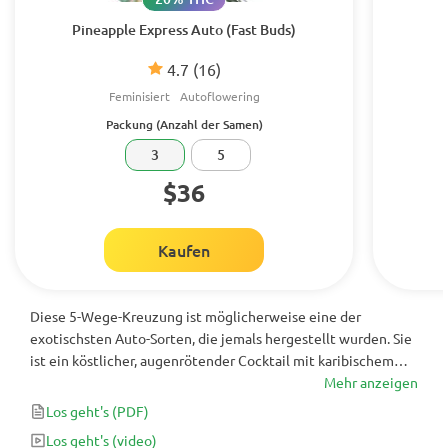
Pineapple Express Auto (Fast Buds)
4.7
(16)
Feminisiert
Autoflowering
Packung (Anzahl der Samen)
3
5
$36
Kaufen
Diese 5-Wege-Kreuzung ist möglicherweise eine der
exotischsten Auto-Sorten, die jemals hergestellt wurden. Sie
ist ein köstlicher, augenrötender Cocktail mit karibischem
Geschmack. Frische Mango-, Papaya- und subtile
Mehr anzeigen
Traubennoten mit einem Hauch von süßer Grapefruit lassen
Los geht's
(PDF)
Sie mehr von ihren reifen, saftigen Knospen erwarten.
Los geht's
(video)