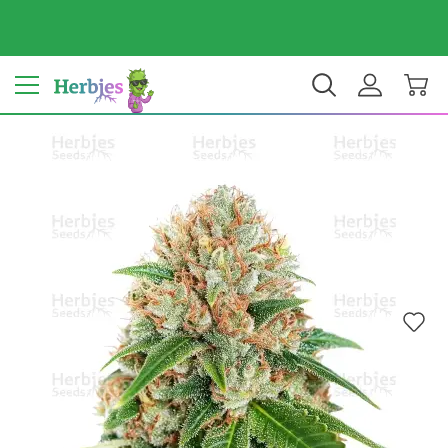
Dein Land: Vereinigte Staaten
$ USD
DE