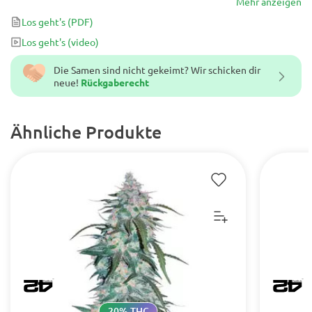
Mango-, Papaya- und subtile Traubennoten mit einem Hauch von
Mehr anzeigen
süßer Grapefruit lassen Sie mehr von ihren reifen, saftigen
Los geht's
(PDF)
Knospen erwarten.
Los geht's
(video)
Die Samen sind nicht gekeimt? Wir schicken dir
neue!
Rückgaberecht
Ähnliche Produkte
20% THC