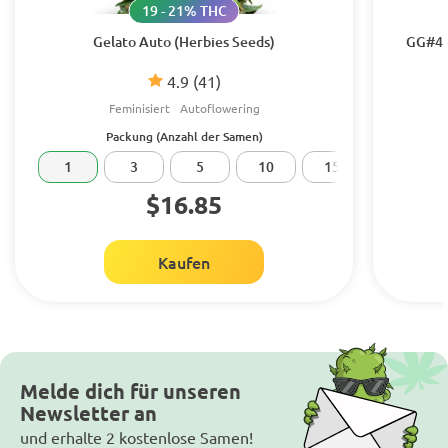
19 - 21% THC
Gelato Auto (Herbies Seeds)
GG#4 O
4.9
(41)
Feminisiert
Autoflowering
Packung (Anzahl der Samen)
1
3
5
10
15
20
$16.85
Kaufen
Melde dich für unseren
Newsletter an
und erhalte 2 kostenlose Samen!