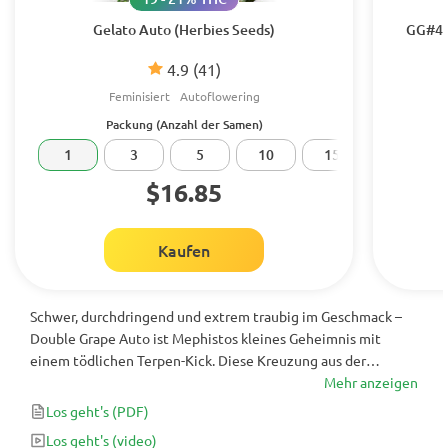
Gelato Auto (Herbies Seeds)
GG#4 O
4.9
(41)
Feminisiert
Autoflowering
Packung (Anzahl der Samen)
1
3
5
10
15
20
$16.85
Kaufen
Schwer, durchdringend und extrem traubig im Geschmack –
Double Grape Auto ist Mephistos kleines Geheimnis mit
einem tödlichen Terpen-Kick. Diese Kreuzung aus der
tropischen Fruchtigkeit von Grape Crinkle und dem frostigen
Mehr anzeigen
Biss von Sour Stomper liefert als Indica-dominanter Hybrid
Los geht's
(PDF)
(60 % Indica / 40 % Sativa) einen zuckersüßen Knockout-
Los geht's
(video)