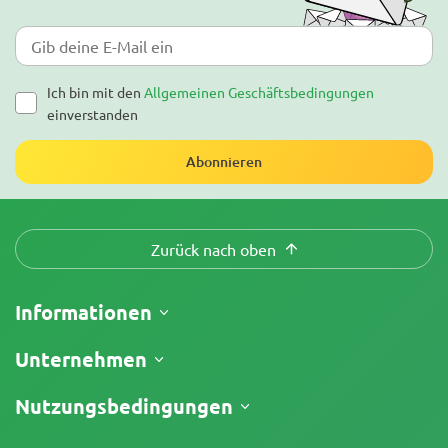
Ich bin mit den
Allgemeinen Geschäftsbedingungen
einverstanden
Abonnieren
Zurück nach oben
Informationen
Versand
Unternehmen
Meine Bestellung verfolgen
Über uns
Nutzungsbedingungen
Rückgaberecht
Kontakt
Preisliste