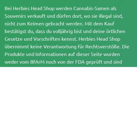
Bei Herbies Head Shop werden Cannabis-Samen als
Souvenirs verkauft und dürfen dort, wo sie illegal sind,
nicht zum Keimen gebracht werden. Mit dem Kauf
bestätigst du, dass du volljährig bist und deine örtlichen
Gesetze und Vorschriften kennst. Herbies Head Shop
übernimmt keine Verantwortung für Rechtsverstöße. Die
Produkte und Informationen auf dieser Seite wurden
weder vom BfArM noch von der FDA geprüft und sind
NICHT dazu bestimmt, Krankheiten zu diagnostizieren, zu
behandeln, zu heilen oder zu verhindern. Alle Produkte
enthalten, soweit zutreffend, weniger als 0,3 % THC
gemäß den bundesrechtlichen Vorschriften. Bitte stelle
sicher, dass du deine örtlichen Gesetze einhältst, da
Herbies keine Rechtsberatung anbietet und keine Haftung
für die Verwendung oder den Anbau von Cannabis in
Gebieten übernimmt, in denen dies verboten ist.
Zahlungen, die auf dieser Website getätigt werden, können auf zwei Arten