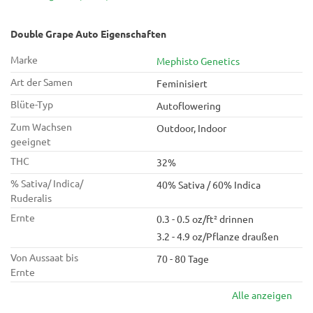
Schlag mit bis zu 32 % THC. Süß, sauer und schläfrig – ein
fruchtiges Geschmackserlebnis und der perfekte Begleiter
für entspannte Nächte.
Double Grape Auto Eigenschaften
Marke
Mephisto Genetics
Art der Samen
Feminisiert
Blüte-Typ
Autoflowering
Zum Wachsen
Outdoor, Indoor
geeignet
THC
32%
% Sativa/ Indica/
40% Sativa / 60% Indica
Ruderalis
Ernte
0.3 - 0.5 oz/ft² drinnen
3.2 - 4.9 oz/Pflanze draußen
Von Aussaat bis
70 - 80 Tage
Ernte
Alle anzeigen