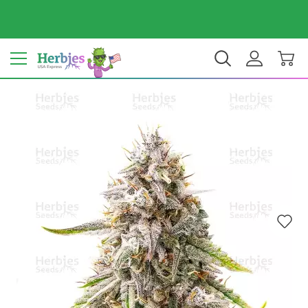
Dein Land: Vereinigte Staaten
$ USD
DE