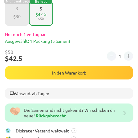
Nicht auf Lager
Beliebt
3
5
$42.5
$30
$50
Nur noch 1 verfügbar
Ausgewählt: 1 Packung (5 Samen)
$50
$42.5
In den Warenkorb
Versand: ab Tagen
Die Samen sind nicht gekeimt? Wir schicken dir
neue!
Rückgaberecht
Diskreter Versand weltweit
?