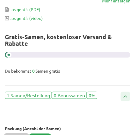
Skunk-Geschmack mit einem beeindruckenden süßen Geschmack.
Mehr anzeigen
Perfekt für diejenigen, die nach einem ereignisreichen Tag Stress
Los geht's
(PDF)
abbauen möchten.
Los geht's
(video)
Gratis-Samen, kostenloser Versand &
Rabatte
Du bekommst
0
Samen gratis
1 Samen/Bestellung
0 Bonussamen
0%
Packung (Anzahl der Samen)