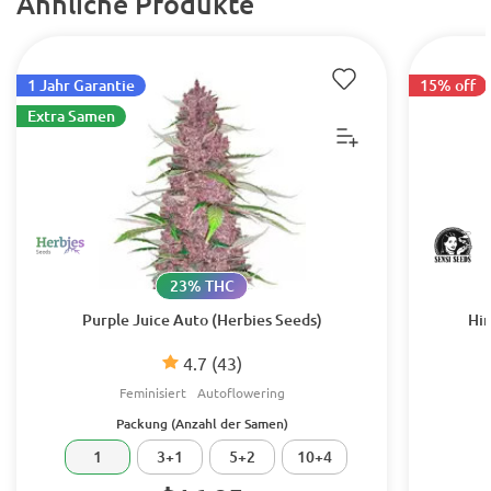
Ähnliche Produkte
1 Jahr Garantie
15% off
Extra Samen
23% THC
Purple Juice Auto (Herbies Seeds)
Hin
4.7
(43)
Feminisiert
Autoflowering
Packung (Anzahl der Samen)
1
3+1
5+2
10+4