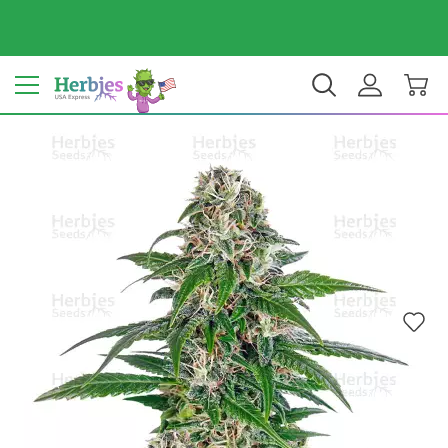
Dein Land: Vereinigte Staaten
$ USD
DE