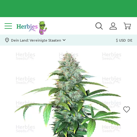
Dein Land: Vereinigte Staaten
$ USD
DE