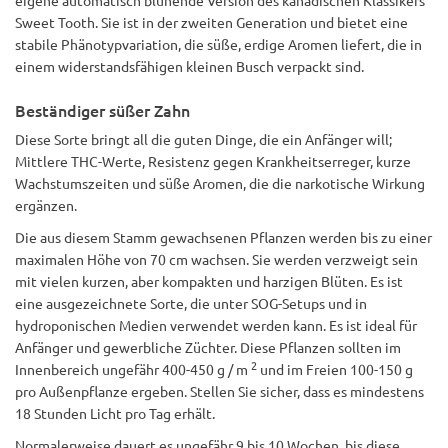
eigene automatisch blühende Version des kanadischen Klassikers
Sweet Tooth. Sie ist in der zweiten Generation und bietet eine
stabile Phänotypvariation, die süße, erdige Aromen liefert, die in
einem widerstandsfähigen kleinen Busch verpackt sind.
Beständiger süßer Zahn
Diese Sorte bringt all die guten Dinge, die ein Anfänger will;
Mittlere THC-Werte, Resistenz gegen Krankheitserreger, kurze
Wachstumszeiten und süße Aromen, die die narkotische Wirkung
ergänzen.
Die aus diesem Stamm gewachsenen Pflanzen werden bis zu einer
maximalen Höhe von 70 cm wachsen. Sie werden verzweigt sein
mit vielen kurzen, aber kompakten und harzigen Blüten. Es ist
eine ausgezeichnete Sorte, die unter SOG-Setups und in
hydroponischen Medien verwendet werden kann. Es ist ideal für
Anfänger und gewerbliche Züchter. Diese Pflanzen sollten im
2
Innenbereich ungefähr 400-450 g / m
und im Freien 100-150 g
pro Außenpflanze ergeben. Stellen Sie sicher, dass es mindestens
18 Stunden Licht pro Tag erhält.
Normalerweise dauert es ungefähr 9 bis 10 Wochen, bis diese