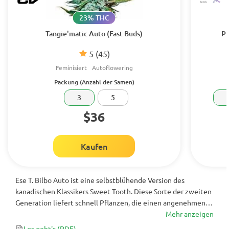
23% THC
Tangie'matic Auto (Fast Buds)
Pu
5
(45)
Feminisiert
Autoflowering
Packung (Anzahl der Samen)
3
5
$36
Kaufen
Ese T. Bilbo Auto ist eine selbstblühende Version des
kanadischen Klassikers Sweet Tooth. Diese Sorte der zweiten
Generation liefert schnell Pflanzen, die einen angenehmen
entspannenden Effekt mit Aromen von süßen erdigen
Mehr anzeigen
Früchten erzeugen. Die perfekte Sorte für den ängstlichen
Los geht's
(PDF)