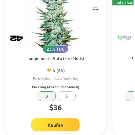
Extra Sa
23% THC
Tangie'matic Auto (Fast Buds)
Pu
5
(45)
Feminisiert
Autoflowering
Packung (Anzahl der Samen)
3
5
$36
Kaufen