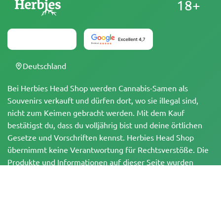
18+
Deutschland
Bei Herbies Head Shop werden Cannabis-Samen als
Souvenirs verkauft und dürfen dort, wo sie illegal sind,
nicht zum Keimen gebracht werden. Mit dem Kauf
bestätigst du, dass du volljährig bist und deine örtlichen
Gesetze und Vorschriften kennst. Herbies Head Shop
übernimmt keine Verantwortung für Rechtsverstöße. Die
Produkte und Informationen auf dieser Seite wurden
weder vom BfArM noch von der FDA geprüft und sind
NICHT dazu bestimmt, Krankheiten zu diagnostizieren, zu
behandeln, zu heilen oder zu verhindern. Alle Produkte
enthalten, soweit zutreffend, weniger als 0,3 % THC