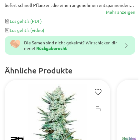
liefert schnell Pflanzen, die einen angenehmen entspannenden
Effekt mit Aromen von süßen erdigen Früchten erzeugen. Die
Mehr anzeigen
perfekte Sorte für den ängstlichen Naschkatzen.
Los geht's
(PDF)
Los geht's
(video)
Die Samen sind nicht gekeimt? Wir schicken dir
neue!
Rückgaberecht
Ähnliche Produkte