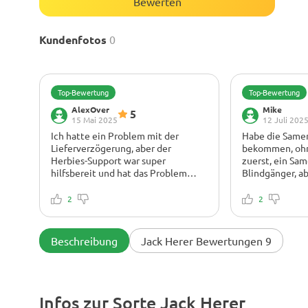
Bewerten
Kundenfotos
0
Top-Bewertung
Top-Bewertung
AlexOver
Mike
5
15 Mai 2025
12 Juli 202
Ich hatte ein Problem mit der
Habe die Same
Lieferverzögerung, aber der
bekommen, ohn
Herbies-Support war super
zuerst, ein Sa
hilfsbereit und hat das Problem
Blindgänger, ab
schnell gelöst. Nachdem ich die
Tagen ist er a
Samen erhalten hatte, keimten alle
war er der Größt
2
2
drei erfolgreich. Die Pflanzen
nachsichtige P
wuchsen groß und kräftig, perfekt
Anfängerfehle
für den SCROG-Anbau. Der Duft
wegsteckte. 5 S
Beschreibung
Jack Herer Bewertungen 9
während der späten Blüte war
Genetik UND d
unglaublich – wie Lemon Haze trifft
auf Kiefernwald
Infos zur Sorte Jack Herer