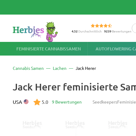
4.52
Durchschnittlich
9239
Bewertungen
FEMINISIERTE CANNABISSAMEN
AUTOFLOWERING C
Cannabis Samen
Lachen
Jack Herer
Jack Herer feminisierte Sa
USA
5.0
9 Bewertungen
Seedkeepers
Feminisie