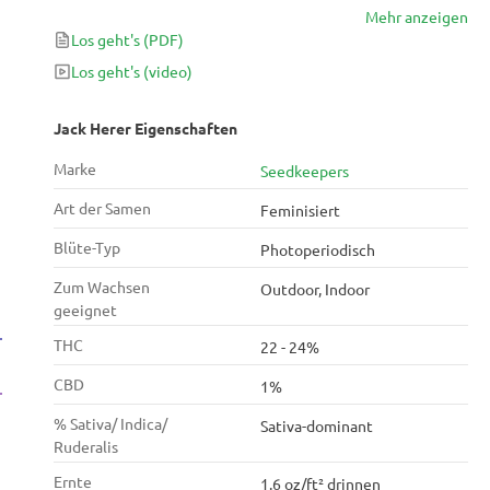
Mehr anzeigen
einem sanften, erhebenden Rausch. Mit einem THC-
Los geht's
(PDF)
Gehalt von 22–24 % ist sie der perfekte Begleiter für
den Tag, der dich mit Energie versorgt und dennoch
Los geht's
(video)
entspannt. Kräftige fruchtige, pfeffrige und minzige
Aromen erfrischen dich mit jedem Zug. Die Pflanze
Jack Herer Eigenschaften
blüht in 7–9 Wochen und liefert harzüberzogene
Marke
Seedkeepers
Buds.
Art der Samen
Feminisiert
Blüte-Typ
Photoperiodisch
Zum Wachsen
Outdoor, Indoor
geeignet
THC
22 - 24%
CBD
1%
% Sativa/ Indica/
Sativa-dominant
Ruderalis
Ernte
1.6 oz/ft² drinnen