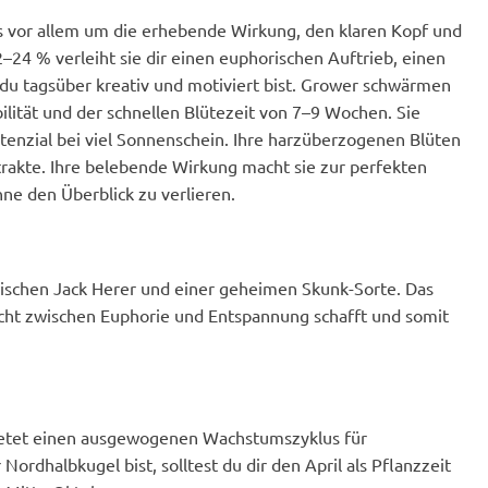
 es vor allem um die erhebende Wirkung, den klaren Kopf und
–24 % verleiht sie dir einen euphorischen Auftrieb, einen
s du tagsüber kreativ und motiviert bist. Grower schwärmen
ilität und der schnellen Blütezeit von 7–9 Wochen. Sie
otenzial bei viel Sonnenschein. Ihre harzüberzogenen Blüten
trakte. Ihre belebende Wirkung macht sie zur perfekten
ne den Überblick zu verlieren.
ischen Jack Herer und einer geheimen Skunk-Sorte. Das
wicht zwischen Euphorie und Entspannung schafft und somit
bietet einen ausgewogenen Wachstumszyklus für
ordhalbkugel bist, solltest du dir den April als Pflanzzeit