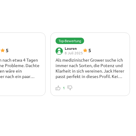
Top-Bewertung
Lauren
5
5
5
8 Juli 2025
n nach etwa 4 Tagen
Als medizinischer Grower suche ich
e Probleme. Dachte
immer nach Sorten, die Potenz und
men wäre ein
Klarheit in sich vereinen. Jack Herer
er nach ein paar
passt perfekt in dieses Profil. Kein
ufgegangen! Am Ende
Couchlock, sondern reine
e, lol. Eine wirklich
Konzentration und Energie. Leicht
1
flanze, die meine
zu trimmen, und die Buds waren
r wie ein Champion
dicht mit einer schönen Sativa-
terne für die
Struktur. Sehr empfehlenswert für
en Kundenservice!!!
die Linderung tagsüber.