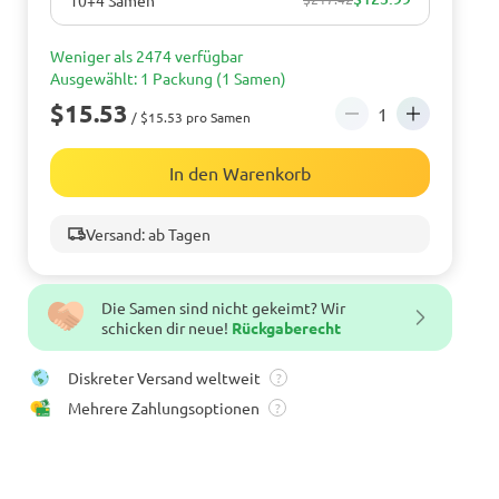
Weniger als 2474 verfügbar
Ausgewählt: 1 Packung (1 Samen)
$15.53
/ $15.53 pro Samen
In den Warenkorb
Versand: ab Tagen
Die Samen sind nicht gekeimt? Wir
schicken dir neue!
Rückgaberecht
Diskreter Versand weltweit
?
Mehrere Zahlungsoptionen
?