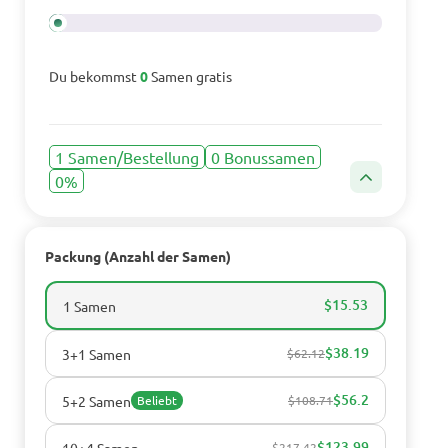
Du bekommst
0
Samen gratis
1 Samen/Bestellung
0 Bonussamen
0%
Packung (Anzahl der Samen)
$15.53
1 Samen
$38.19
3+1 Samen
$62.12
$56.2
5+2 Samen
Beliebt
$108.71
$123.99
10+4 Samen
$217.42