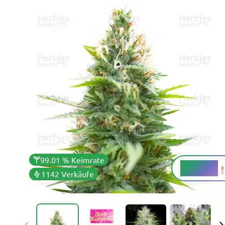
99.01 % Keimrate
22 - 24 %
THC
1142 Verkäufe