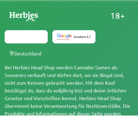
18+
Deutschland
Bei Herbies Head Shop werden Cannabis-Samen als
Souvenirs verkauft und dürfen dort, wo sie illegal sind,
nicht zum Keimen gebracht werden. Mit dem Kauf
bestätigst du, dass du volljährig bist und deine örtlichen
Gesetze und Vorschriften kennst. Herbies Head Shop
übernimmt keine Verantwortung für Rechtsverstöße. Die
Produkte und Informationen auf dieser Seite wurden
weder vom BfArM noch von der FDA geprüft und sind
NICHT dazu bestimmt, Krankheiten zu diagnostizieren, zu
behandeln, zu heilen oder zu verhindern. Alle Produkte