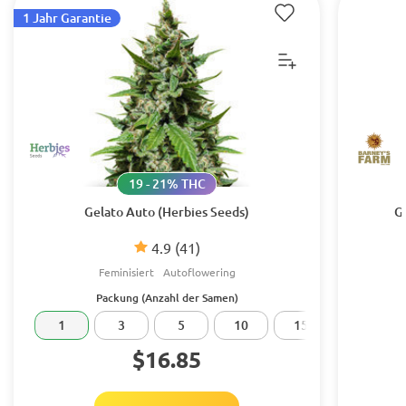
1 Jahr Garantie
19 - 21% THC
Gelato Auto (Herbies Seeds)
G
4.9
(41)
Feminisiert
Autoflowering
Packung (Anzahl der Samen)
1
3
5
10
15
20
$16.85