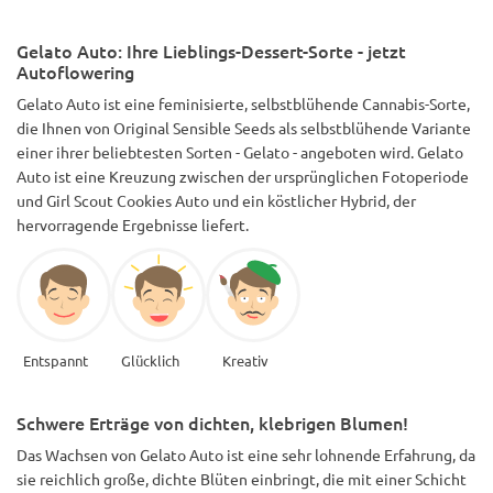
mit einem sauren Geschmack. Natürlich ein Hauch von
Frucht, aber nicht so stark im Geschmack, wie ich es gerne
Gelato Auto: Ihre Lieblings-Dessert-Sorte - jetzt
hätte. **EFFEKT** Sie hat eine gute Mischung aus Körper
Autoflowering
und Kopf. Für den leicht bandigen Geschmack hat sie sehr
starke Effekte. Ich fand Dampfen die beste Methode für
Gelato Auto ist eine feminisierte, selbstblühende Cannabis-Sorte,
diese Charge. Alles in allem ist sie ein Heavy Hitter :D Im
die Ihnen von Original Sensible Seeds als selbstblühende Variante
Boden ist es aus vielen Gründen logisch, Nährstoffe auf
organischer Basis zu verwenden... Meine bevorzugte Waffe
einer ihrer beliebtesten Sorten - Gelato - angeboten wird. Gelato
sind Green Buzz Nutrients! sie blasen die Konkurrenz
Auto ist eine Kreuzung zwischen der ursprünglichen Fotoperiode
ernsthaft aus dem Wasser! Einfach ein ehrliches
und Girl Scout Cookies Auto und ein köstlicher Hybrid, der
Unternehmen mit toller Unterstützung! Viele andere
hervorragende Ergebnisse liefert.
Züchter, die diese Linie verwenden, haben unglaubliche
Ergebnisse erzielt!
Entspannt
Glücklich
Kreativ
Schwere Erträge von dichten, klebrigen Blumen!
Das Wachsen von Gelato Auto ist eine sehr lohnende Erfahrung, da
sie reichlich große, dichte Blüten einbringt, die mit einer Schicht