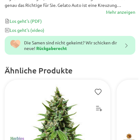
genau das Richtige für Sie. Gelato Auto ist eine Kreuzung
zwischen Gelato und Girl Scout Cookies Auto und eine
Mehr anzeigen
wunderbare Hybride, die nach nur 75 von Aussaat bis Ernte bis zu
Los geht's
(PDF)
500 g / m² dichte, klebrige Cannabisblüten einbringt.
Los geht's
(video)
Die Samen sind nicht gekeimt? Wir schicken dir
neue!
Rückgaberecht
Ähnliche Produkte