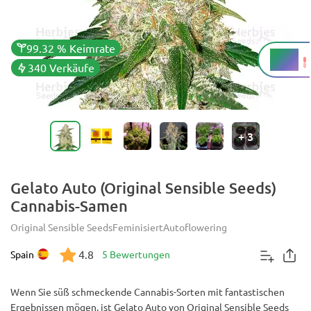
99.32 % Keimrate
20 %
THC
340 Verkäufe
+
3
Gelato Auto (Original Sensible Seeds)
Cannabis-Samen
Original Sensible Seeds
Feminisiert
Autoflowering
4.8
Spain
5 Bewertungen
Wenn Sie süß schmeckende Cannabis-Sorten mit fantastischen
Ergebnissen mögen, ist Gelato Auto von Original Sensible Seeds