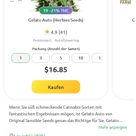
19 - 21% THC
Gelato Auto (Herbies Seeds)
G
4.9
(41)
Feminisiert
Autoflowering
Packung (Anzahl der Samen)
1
3
5
10
15
20
$16.85
Kaufen
Wenn Sie süß schmeckende Cannabis-Sorten mit
fantastischen Ergebnissen mögen, ist Gelato Auto von
Original Sensible Seeds genau das Richtige für Sie. Gelato
Auto ist eine Kreuzung zwischen Gelato und Girl Scout
Mehr anzeigen
Cookies Auto und eine wunderbare Hybride, die nach nur 75
Los geht's
(PDF)