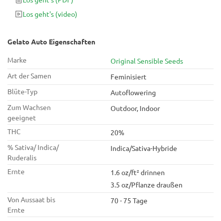
von Aussaat bis Ernte bis zu 500 g / m² dichte, klebrige
Los geht's
(video)
Cannabisblüten einbringt.
Gelato Auto Eigenschaften
Marke
Original Sensible Seeds
Art der Samen
Feminisiert
Blüte-Typ
Autoflowering
Zum Wachsen
Outdoor, Indoor
geeignet
THC
20%
% Sativa/ Indica/
Indica/Sativa-Hybride
Ruderalis
Ernte
1.6 oz/ft² drinnen
3.5 oz/Pflanze draußen
Von Aussaat bis
70 - 75 Tage
Ernte