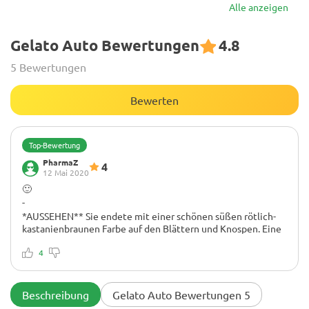
Alle anzeigen
Gelato Auto Bewertungen
4.8
5 Bewertungen
Bewerten
Top-Bewertung
PharmaZ
4
12 Mai 2020
🙂
-
*AUSSEHEN** Sie endete mit einer schönen süßen rötlich-
kastanienbraunen Farbe auf den Blättern und Knospen. Eine
großzügige Kristallbeschichtung. Ich habe das Gefühl, dass
ich mit meinem neuen Licht einen besseren Job hätte
4
machen können, aber die Entfernung war ein bisschen falsch.
**AROMA** Sie hat einen süßen und scharfen Geruch, die
Knospen sind schön dicht und halten den Geruch sehr gut!
Beschreibung
Gelato Auto Bewertungen 5
**GESCHMACK** Wie der Geruch durchdringend, aber auch