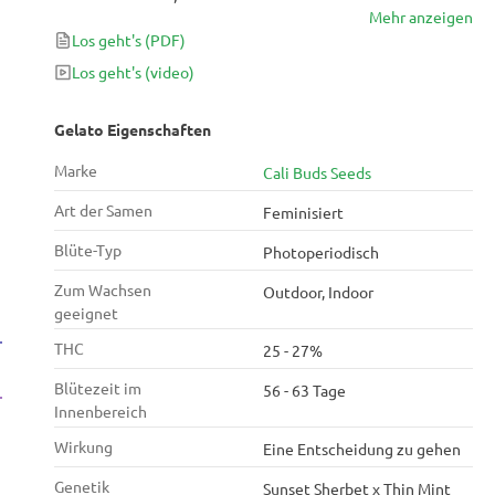
Mehr anzeigen
zum Konsumieren ein Vergnügen ist. Gelato stammt
Los geht's
(PDF)
aus der San Francisco Bay Area und ist ein süßes und
fruchtiges Cannabis mit einem hohen THC-Gehalt. Es
Los geht's
(video)
ist eine beruhigende Belastung und ideal, um mit
Stress, Angstzuständen und Depressionen
Gelato Eigenschaften
umzugehen oder einfach nur auf einer Party
Marke
Cali Buds Seeds
herumzugeben.
Art der Samen
Feminisiert
Blüte-Typ
Photoperiodisch
Zum Wachsen
Outdoor, Indoor
geeignet
THC
25 - 27%
Blütezeit im
56 - 63 Tage
Innenbereich
Wirkung
Eine Entscheidung zu gehen
Genetik
Sunset Sherbet х Thin Mint