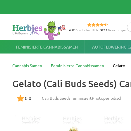
4.52
Durchschnittlich
9239
Bewertungen
FEMINISIERTE CANNABISSAMEN
AUTOFLOWERING C
Cannabis Samen
Feminisierte Cannabissamen
Gelato
Gelato (Cali Buds Seeds) C
0.0
Cali Buds Seeds
Feminisiert
Photoperiodisch