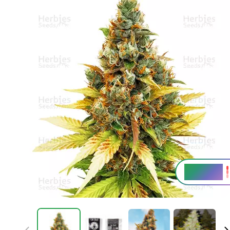
25 - 27 %
THC