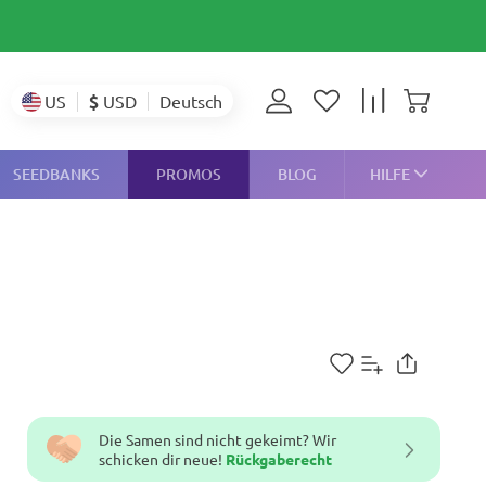
$
USD
US
Deutsch
SEEDBANKS
PROMOS
BLOG
HILFE
Die Samen sind nicht gekeimt? Wir
schicken dir neue!
Rückgaberecht