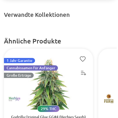
Verwandte Kollektionen
Ähnliche Produkte
1 Jahr Garantie
Cannabissamen für Anfänger
Große Erträge
29% THC
Godzilla Original Glue GG#4 (Herbies Seeds)