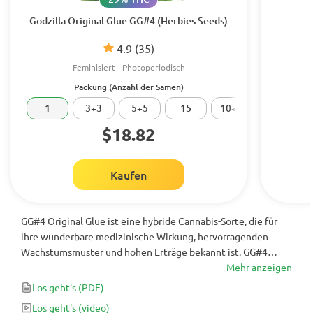
Godzilla Original Glue GG#4 (Herbies Seeds)
4.9
(35)
Feminisiert
Photoperiodisch
Packung (Anzahl der Samen)
1
3+3
5+5
15
10+10
20
$18.82
Kaufen
GG#4 Original Glue ist eine hybride Cannabis-Sorte, die für
ihre wunderbare medizinische Wirkung, hervorragenden
Wachstumsmuster und hohen Erträge bekannt ist. GG#4
Original Glue ist einer der beliebtesten Strains auf dem Markt
Mehr anzeigen
und bietet alles, was du dir von einer Cannabis-Sorte
Los geht's
(PDF)
wünschen kannst: hohe Potenz, tollen Geschmack und eine
Los geht's
(video)