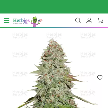
Dein Land: Vereinigte Staaten
$ USD
DE