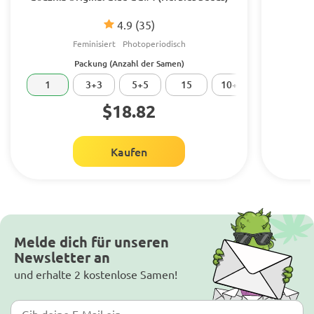
4.9
(35)
Feminisiert
Photoperiodisch
Packung (Anzahl der Samen)
1
3+3
5+5
15
10+10
20
$18.82
Kaufen
Melde dich für unseren
Newsletter an
und erhalte 2 kostenlose Samen!