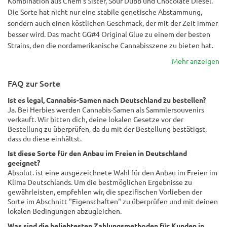
Kombination aus Chem's Sister, Sour Dubb und Chocolate Diesel.
Die Sorte hat nicht nur eine stabile genetische Abstammung,
sondern auch einen köstlichen Geschmack, der mit der Zeit immer
besser wird. Das macht GG#4 Original Glue zu einem der besten
Strains, den die nordamerikanische Cannabisszene zu bieten hat.
Mehr anzeigen
FAQ zur Sorte
Ist es legal, Cannabis-Samen nach Deutschland zu bestellen?
Ja. Bei Herbies werden Cannabis-Samen als Sammlersouvenirs
verkauft. Wir bitten dich, deine lokalen Gesetze vor der
Bestellung zu überprüfen, da du mit der Bestellung bestätigst,
dass du diese einhältst.
Ist diese Sorte für den Anbau im Freien in Deutschland
geeignet?
Absolut. ist eine ausgezeichnete Wahl für den Anbau im Freien im
Klima Deutschlands. Um die bestmöglichen Ergebnisse zu
gewährleisten, empfehlen wir, die spezifischen Vorlieben der
Sorte im Abschnitt "Eigenschaften" zu überprüfen und mit deinen
lokalen Bedingungen abzugleichen.
Was sind die beliebtesten Zahlungsmethoden für Kunden in