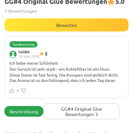
GG#4 Original Glue Bewertungen
5.0
3 Bewertungen
Bewerten
Top-Bewertung
CaliZA
5
10 Juni 2020
Ich liebe meine Schönheit
Der Geruch ist sehr stark – ein Kohlefilter ist ein Muss
Diese Dame ist fast fertig. Die Knospen sind wirklich dicht.
Das Aroma ist so durchdringend, dass ich jeden Tag daran
erinnert werde, wenn mir Leute sagen, "DANK STANK". Ich
werde mir auf jeden Fall einen Kohlefilter für den nächsten
3
Lauf zulegen! Fächerblätter wurden gelb, weil ich vor einer
Woche angefangen habe zu spülen.
GG#4 Original Glue
Beschreibung
Bewertungen 3