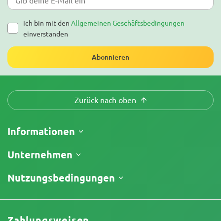
Ich bin mit den
Allgemeinen Geschäftsbedingungen
einverstanden
Abonnieren
Zurück nach oben
Informationen
Versand
Unternehmen
Meine Bestellung verfolgen
Über uns
Nutzungsbedingungen
Rückgaberecht
Kontakt
Preisliste
Geschäftsbedingungen
Testberichte
Promos
Haftungsausschluss für begrenzte Verantwortung
Affiliate-Partnerschaft
Zahlungsweisen