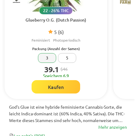
22 - 26% THC
Glueberry O.G. (Dutch Passion)
5
(6)
Feminisiert
Photoperiodisch
Packung (Anzahl der Samen)
3
5
39.1
$46
Speichern 6.9
Kaufen
God's Glue ist eine hybride feminisierte Cannabis-Sorte, die
leicht Indica-dominant ist (60% Indica, 40% Sativa). Die THC-
Werte dieses Stammes sind sehr hoch, normalerweise um
25%, in einigen Pflanzen jedoch näher bei 30%. Als solches
Mehr anzeigen
liefert God’s Glue ein intensives Hoch, aber die Effekte
Los geht's
(PDF)