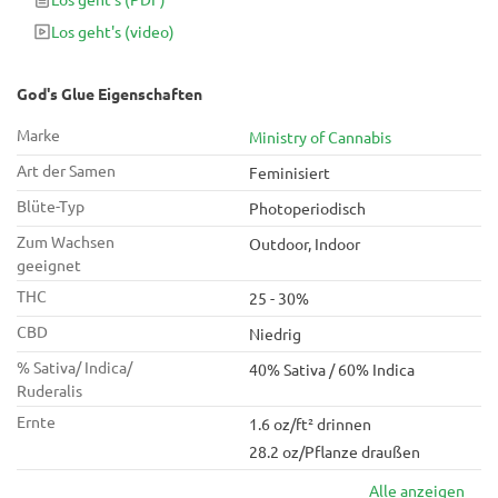
tendieren eher zur Indica als zur Sativa-Seite.
Los geht's
(video)
God's Glue Eigenschaften
Marke
Ministry of Cannabis
Art der Samen
Feminisiert
Blüte-Typ
Photoperiodisch
Zum Wachsen
Outdoor, Indoor
geeignet
THC
25 - 30%
CBD
Niedrig
% Sativa/ Indica/
40% Sativa / 60% Indica
Ruderalis
Ernte
1.6 oz/ft² drinnen
28.2 oz/Pflanze draußen
Alle anzeigen