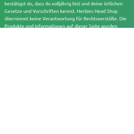
bestätigst du, dass du volljährig bist und deine örtlichen
Gesetze und Vorschriften kennst. Herbies Head Shop
übernimmt keine Verantwortung für Rechtsverstöße. Die
Produkte und Informationen auf dieser Seite wurden
weder vom BfArM noch von der FDA geprüft und sind
NICHT dazu bestimmt, Krankheiten zu diagnostizieren, zu
behandeln, zu heilen oder zu verhindern. Alle Produkte
enthalten, soweit zutreffend, weniger als 0,3 % THC
gemäß den bundesrechtlichen Vorschriften. Bitte stelle
sicher, dass du deine örtlichen Gesetze einhältst, da
Herbies keine Rechtsberatung anbietet und keine Haftung
für die Verwendung oder den Anbau von Cannabis in
Gebieten übernimmt, in denen dies verboten ist.
Zahlungen, die auf dieser Website getätigt werden, können auf zwei Arten
abgewickelt werden:
— Direkt über Pure Atmosphere S.A.M. S.L.
— Über unseren Zahlungsdienstleister WORLD SPACE LINK SL mit Sitz in der
Calle El Pilar 17, 03005 Alicante, Spanien, mit der Steuernummer
B56571102, für bestimmte Transaktionen.