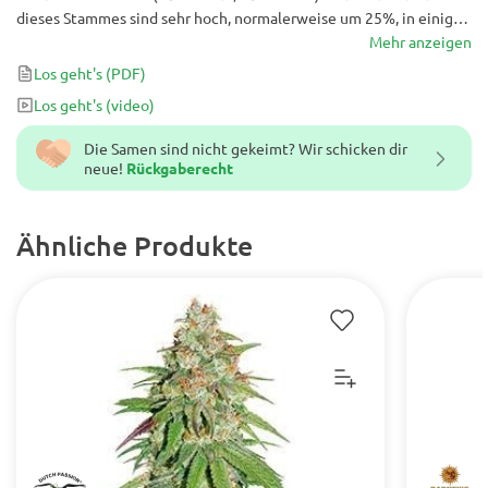
dieses Stammes sind sehr hoch, normalerweise um 25%, in einigen
Pflanzen jedoch näher bei 30%. Als solches liefert God’s Glue ein
Mehr anzeigen
intensives Hoch, aber die Effekte tendieren eher zur Indica als zur
Los geht's
(PDF)
Sativa-Seite.
Los geht's
(video)
Die Samen sind nicht gekeimt? Wir schicken dir
neue!
Rückgaberecht
Ähnliche Produkte