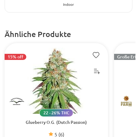
Indoor
Ähnliche Produkte
15% off
Große Ert
22 - 26% THC
Glueberry O.G. (Dutch Passion)
5
(6)