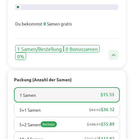
Du bekommst
0
Samen gratis
1 Samen/Bestellung
0 Bonussamen
0%
Packung (Anzahl der Samen)
$15.53
1 Samen
$36.12
3+1 Samen
$62.12
$55.89
5+2 Samen
Beliebt
$108.71
$112.82
10+4 Samen
$217.42