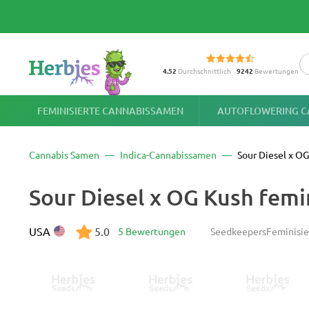
4.52
Durchschnittlich
9242
Bewertungen
FEMINISIERTE CANNABISSAMEN
AUTOFLOWERING C
Cannabis Samen
Indica-Cannabissamen
Sour Diesel x O
Sour Diesel x OG Kush femi
USA
5.0
5 Bewertungen
Seedkeepers
Feminisie