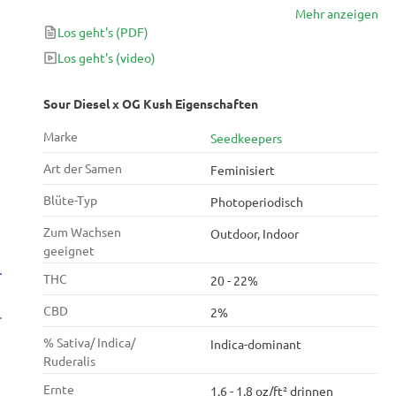
Mehr anzeigen
von 20–22 % sorgt sie für eine tiefe, körperliche
Los geht's
(PDF)
Ruhe, die sie ideal für Abende oder zum Entspannen
nach einem langen Tag macht. Ihre dichten,
Los geht's
(video)
kompakten Blüten haben eine starke Wirkung,
verfeinert mit Diesel-, Frucht- und Zitronenaromen,
Sour Diesel x OG Kush Eigenschaften
die jedem Zug eine interessante und erfrischende
Marke
Seedkeepers
Note verleihen.
Art der Samen
Feminisiert
Blüte-Typ
Photoperiodisch
Zum Wachsen
Outdoor, Indoor
geeignet
THC
20 - 22%
CBD
2%
% Sativa/ Indica/
Indica-dominant
Ruderalis
Ernte
1.6 - 1.8 oz/ft² drinnen