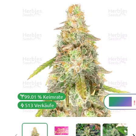
99.01 % Keimrate
20 - 22 %
THC
513 Verkäufe