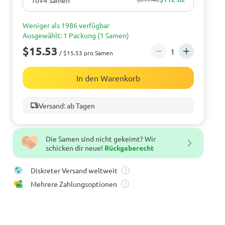
Weniger als 1986 verfügbar
Ausgewählt: 1 Packung (1 Samen)
$15.53
/ $15.53 pro Samen
In den Warenkorb
Versand: ab Tagen
Die Samen sind nicht gekeimt? Wir
schicken dir neue!
Rückgaberecht
Diskreter Versand weltweit
?
Mehrere Zahlungsoptionen
?