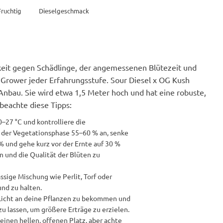
Fruchtig
Dieselgeschmack
gkeit gegen Schädlinge, der angemessenen Blütezeit und
 Grower jeder Erfahrungsstufe. Sour Diesel x OG Kush
Anbau. Sie wird etwa 1,5 Meter hoch und hat eine robuste,
 beachte diese Tipps:
–27 °C und kontrolliere die
 der Vegetationsphase 55–60 % an, senke
% und gehe kurz vor der Ernte auf 30 %
 und die Qualität der Blüten zu
sige Mischung wie Perlit, Torf oder
nd zu halten.
Licht an deine Pflanzen zu bekommen und
u lassen, um größere Erträge zu erzielen.
inen hellen, offenen Platz, aber achte