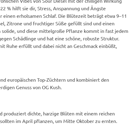
fröhlichen Vibes von Sour Diesel mit der chilligen Wirkung
2 % hilft sie dir, Stress, Anspannung und Ängste
r einen erholsamen Schlaf. Die Blütezeit beträgt etwa 9–11
el, Zitrone und fruchtiger Süße gefüllt sind und einen
h solide, und diese mittelgroße Pflanze kommt in fast jedem
gegen Schädlinge und hat eine schöne, robuste Struktur.
mit Ruhe erfüllt und dabei nicht an Geschmack einbüßt,
 und europäischen Top-Züchtern und kombiniert den
erdigen Genuss von OG Kush.
 produziert dichte, harzige Blüten mit einem reichen
ollten im April pflanzen, um Mitte Oktober zu ernten.