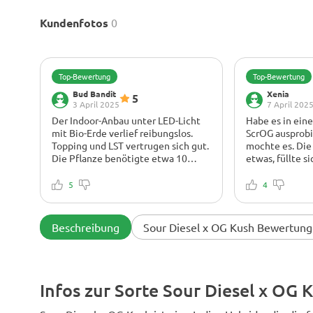
Kundenfotos
0
Top-Bewertung
Top-Bewertung
Bud Bandit
Xenia
5
3 April 2025
7 April 202
Der Indoor-Anbau unter LED-Licht
Habe es in ein
mit Bio-Erde verlief reibungslos.
ScrOG ausprobi
Topping und LST vertrugen sich gut.
mochte es. Die 
Die Pflanze benötigte etwa 10
etwas, füllte s
Wochen bis zur Reife. Die Buds
waren dicht un
waren klebrig und duften stark nach
überzogen. Der
5
4
Diesel und Zitrone. Der Ertrag war
dieselhaltig m
ordentlich, etwa 520 g/m². Das High
Nachgeschmack.
ist tief und entspannend – perfekt
zum Entspannen
Beschreibung
Sour Diesel x OG Kush Bewertung
zum Entspannen nach einem langen
auf der Couch.
Tag oder zum Ausspannen am
Abend.
Infos zur Sorte Sour Diesel x OG 