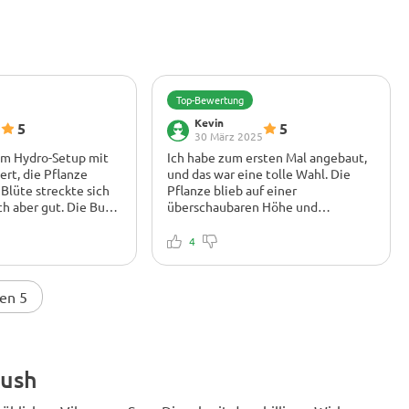
Top-Bewertung
Kevin
5
5
5
30 März 2025
em Hydro-Setup mit
Ich habe zum ersten Mal angebaut,
ert, die Pflanze
und das war eine tolle Wahl. Die
Blüte streckte sich
Pflanze blieb auf einer
ich aber gut. Die Buds
überschaubaren Höhe und
d mit Harz
benötigte nicht viel Pflege. Ich
 Rauch ist stark
habe nur einfache Nährstoffe
4
it einem zitronigen
verwendet, nichts Ausgefallenes,
 Wirkt stark, gut
und trotzdem schöne, dichte Buds
, aber nicht zu sehr
bekommen. Der Dieselgeruch ist
en 5
stark, aber das High ist sanft und
entspannend. Die Sorte wirkt auch
Wunder bei der Linderung von
chronischen Schmerzen und Stress
und sorgt für eine angenehme
Kush
Ganzkörperentspannung.