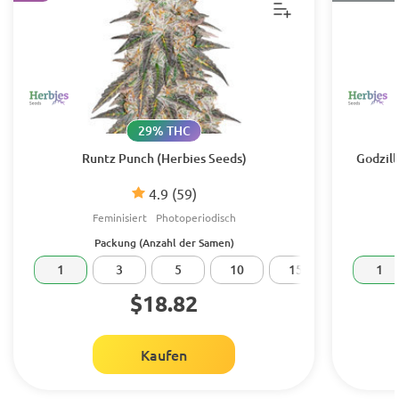
29% THC
Runtz Punch (Herbies Seeds)
Godzill
4.9
(59)
Feminisiert
Photoperiodisch
Packung (Anzahl der Samen)
1
3
5
10
15
20
1
$18.82
Kaufen