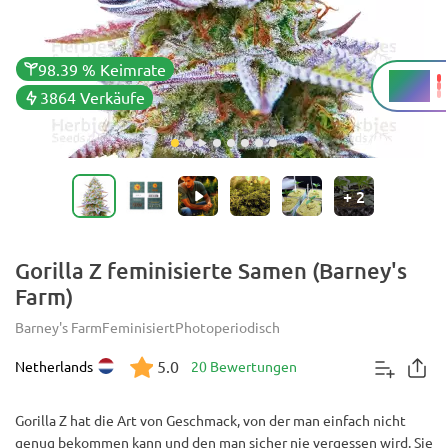
98.39 % Keimrate
24 %
THC
3864 Verkäufe
+
2
Gorilla Z feminisierte Samen (Barney's
Farm)
Barney's Farm
Feminisiert
Photoperiodisch
5.0
Netherlands
20 Bewertungen
Gorilla Z hat die Art von Geschmack, von der man einfach nicht
genug bekommen kann und den man sicher nie vergessen wird. Sie