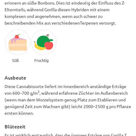
erinnern an süße Bonbons. Dies ist eindeutig der Einfluss des Z-
Elternteils, während Gorilla diesen Hybriden mit einem
komplexen und angenehmen, wenn auch schwer zu
beschreibenden Mix aus verschiedenenTerpenen versorgt.
Süß
Fruchtig
Ausbeute
Diese Cannabissorte liefert im Innenbereich anständige Erträge
2
von 600–700 g/m
, während erfahrene Züchter im Außenbereich
(wenn man dem Wurzelsystem genug Platz zum Etablieren und
genügend Zeit zum Wachsen gibt) leicht 2000–2500 g pro Pflanze
ernten können.
Blütezeit
Es ist wirklich erstaunlich, dass die üppigen Erträge von Gorilla Z