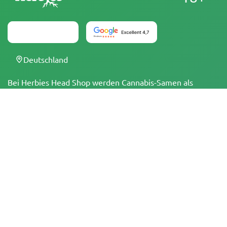
Deutschland
Bei Herbies Head Shop werden Cannabis-Samen als
Souvenirs verkauft und dürfen dort, wo sie illegal sind,
nicht zum Keimen gebracht werden. Mit dem Kauf
bestätigst du, dass du volljährig bist und deine örtlichen
Gesetze und Vorschriften kennst. Herbies Head Shop
übernimmt keine Verantwortung für Rechtsverstöße. Die
Produkte und Informationen auf dieser Seite wurden
weder vom BfArM noch von der FDA geprüft und sind
NICHT dazu bestimmt, Krankheiten zu diagnostizieren, zu
behandeln, zu heilen oder zu verhindern. Alle Produkte
enthalten, soweit zutreffend, weniger als 0,3 % THC
gemäß den bundesrechtlichen Vorschriften. Bitte stelle