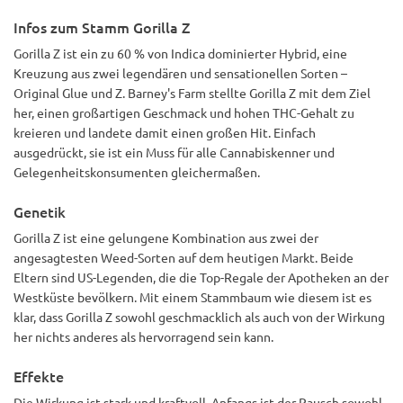
half meinem Cousin mit seinen Pflanzen und wir rauchten
Infos zum Stamm Gorilla Z
einen Kopf davon und er konnte nicht aufhören, über den
Geschmack zu reden. Auch Tage später! Ich werde auf jeden
Gorilla Z ist ein zu 60 % von Indica dominierter Hybrid, eine
Fall wieder anbauen! Ich versuche sie sparsam zu rauchen lol
Kreuzung aus zwei legendären und sensationellen Sorten –
Original Glue und Z. Barney's Farm stellte Gorilla Z mit dem Ziel
her, einen großartigen Geschmack und hohen THC-Gehalt zu
kreieren und landete damit einen großen Hit. Einfach
ausgedrückt, sie ist ein Muss für alle Cannabiskenner und
Gelegenheitskonsumenten gleichermaßen.
Genetik
Gorilla Z ist eine gelungene Kombination aus zwei der
angesagtesten Weed-Sorten auf dem heutigen Markt. Beide
Eltern sind US-Legenden, die die Top-Regale der Apotheken an der
Westküste bevölkern. Mit einem Stammbaum wie diesem ist es
klar, dass Gorilla Z sowohl geschmacklich als auch von der Wirkung
her nichts anderes als hervorragend sein kann.
Effekte
Die Wirkung ist stark und kraftvoll. Anfangs ist der Rausch sowohl