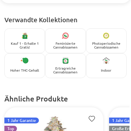
Verwandte Kollektionen
Kauf 1 - Erhalte 1
Feminisierte
Photoperiodische
Gratis!
Cannabissamen
Cannabissamen
Ertragreiche
Hoher THC-Gehalt
Indoor
Cannabissamen
Ähnliche Produkte
1 Jahr Garantie
1 Jahr Ga
Top
Große Ert