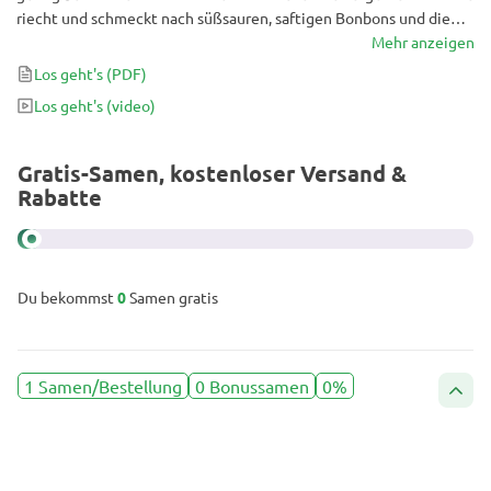
riecht und schmeckt nach süßsauren, saftigen Bonbons und die
Buds produzieren einen ebenso schönes Stoned: Eine alles
Mehr anzeigen
durchdringende, glückselige Entspannung für Körper und Geist,
Los geht's
(PDF)
bei der man sich in ruhiger Meditation verlieren oder einfach
Los geht's
(video)
einnicken kann. Wenn Gorilla Z sparsam verwendet wird, ist sie
auch geeignet, um sie tagsüber zu genießen.
Gratis-Samen, kostenloser Versand &
Rabatte
Du bekommst
0
Samen gratis
1 Samen/Bestellung
0 Bonussamen
0%