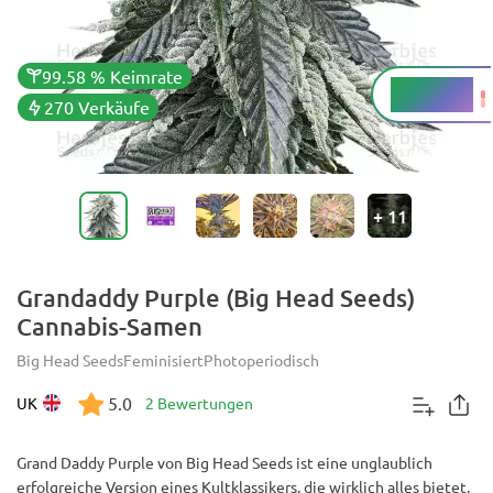
99.58 % Keimrate
20 - 23 %
THC
270 Verkäufe
+
11
Grandaddy Purple (Big Head Seeds)
Cannabis-Samen
Big Head Seeds
Feminisiert
Photoperiodisch
5.0
UK
2 Bewertungen
Grand Daddy Purple von Big Head Seeds ist eine unglaublich
erfolgreiche Version eines Kultklassikers, die wirklich alles bietet.