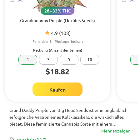
28 - 33% THC
Grandmommy Purple (Herbies Seeds)
4.9
(108)
Feminisiert
Photoperiodisch
Packung (Anzahl der Samen)
1
3
5
10
$18.82
Kaufen
Grand Daddy Purple von Big Head Seeds ist eine unglaublich
erfolgreiche Version eines Kultklassikers, die wirklich alles
bietet. Diese feminisierte Cannabis-Sorte mit einem
verlockenden Zitrus- und Traubenaroma bringt farbenfrohe
Mehr anzeigen
Blüten und übergroße, kristallbedeckte Knospen mit einem
Los geht's
(PDF)