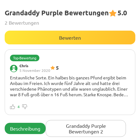
Grandaddy Purple Bewertungen
5.0
2 Bewertungen
Bewerten
Top-Bewertung
Chris
5
5 November 2020
Erstaunliche Sorte. Ein halbes bis ganzes Pfund ergibt beim
Anbau im Freien. Ich wurde fünf Jahre alt und hatte drei
verschiedene Phänotypen und alle waren unglaublich. Einer
war 8 Fuß groß über n 16 Fuß herum. Starke Knospe. Bedeckt
mit Trichomen und großer Anziehungskraft. Alle von mir
Ich kann ehrlich gesagt nichts schlechtes über diese Sorte
hatten eher ein sativadominiertes Kreuz. Sorte sehr zu
sagen. Vielleicht könnte ich sagen, es wird zu groß? Oder
4
empfehlen. Wenn Sie es spät oder drinnen beenden, senken
dass es zu viel Knospe produziert?
Sie die Nachttemperaturen auf 45 oder 50 und sie nimmt
Diese Sorte ist groß und robust. Sie produziert riesige,
eine erstaunliche purpurrote Farbe an. Ich liebe alle Sorten
leckere, schöne Knospen.
Grandaddy Purple
Beschreibung
von Big Heads. wachsen das
Bewertungen 2