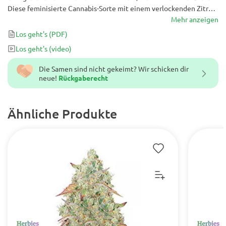
Diese feminisierte Cannabis-Sorte mit einem verlockenden Zitrus-
und Traubenaroma bringt farbenfrohe Blüten und übergroße,
Mehr anzeigen
kristallbedeckte Knospen mit einem THC-Gehalt von 23% hervor!
Los geht's
(PDF)
Los geht's
(video)
Die Samen sind nicht gekeimt? Wir schicken dir
neue!
Rückgaberecht
Ähnliche Produkte