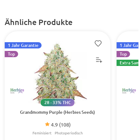
Ähnliche Produkte
1 Jahr Garantie
1 Jahr Ga
Top
Top
Extra Sa
28 - 33% THC
Grandmommy Purple (Herbies Seeds)
4.9
(108)
Feminisiert
Photoperiodisch