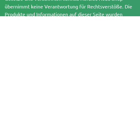
übernimmt keine Verantwortung für Rechtsverstöße. Die
Produkte und Informationen auf dieser Seite wurden
weder vom BfArM noch von der FDA geprüft und sind
NICHT dazu bestimmt, Krankheiten zu diagnostizieren, zu
behandeln, zu heilen oder zu verhindern. Alle Produkte
enthalten, soweit zutreffend, weniger als 0,3 % THC
gemäß den bundesrechtlichen Vorschriften. Bitte stelle
sicher, dass du deine örtlichen Gesetze einhältst, da
Herbies keine Rechtsberatung anbietet und keine Haftung
für die Verwendung oder den Anbau von Cannabis in
Gebieten übernimmt, in denen dies verboten ist.
Zahlungen, die auf dieser Website getätigt werden, können auf zwei Arten
abgewickelt werden:
— Direkt über Pure Atmosphere S.A.M. S.L.
— Über unseren Zahlungsdienstleister WORLD SPACE LINK SL mit Sitz in der
Calle El Pilar 17, 03005 Alicante, Spanien, mit der Steuernummer
B56571102, für bestimmte Transaktionen.
Copyright © 2007-2026