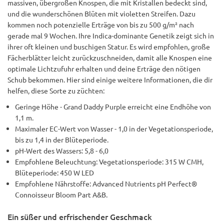
massiven, übergroßen Knospen, die mit Kristallen bedeckt sind,
und die wunderschönen Blüten mit violetten Streifen. Dazu
kommen noch potenzielle Erträge von bis zu 500 g/m² nach
gerade mal 9 Wochen. Ihre Indica-dominante Genetik zeigt sich in
ihrer oft kleinen und buschigen Statur. Es wird empfohlen, große
Fächerblätter leicht zurückzuschneiden, damit alle Knospen eine
optimale Lichtzufuhr erhalten und deine Erträge den nötigen
Schub bekommen. Hier sind einige weitere Informationen, die dir
helfen, diese Sorte zu züchten:
Geringe Höhe - Grand Daddy Purple erreicht eine Endhöhe von
1,1 m.
Maximaler EC-Wert von Wasser - 1,0 in der Vegetationsperiode,
bis zu 1,4 in der Blüteperiode.
pH-Wert des Wassers: 5,8 - 6,0
Empfohlene Beleuchtung: Vegetationsperiode: 315 W CMH,
Blüteperiode: 450 W LED
Empfohlene Nährstoffe: Advanced Nutrients pH Perfect®
Connoisseur Bloom Part A&B.
Ein süßer und erfrischender Geschmack