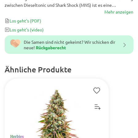
zwischen Dieseltonic und Shark Shock (MNS) ist es eine
einzigartige Cannabis-Sorte, die große Mengen an Harz, hohen
Mehr anzeigen
CBD-Gehalt und hohe Erträge kombiniert - alles Vorteile in einem.
Los geht's
(PDF)
Los geht's
(video)
Die Samen sind nicht gekeimt? Wir schicken dir
neue!
Rückgaberecht
Ähnliche Produkte