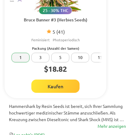
25 - 30% THC
Bruce Banner #3 (Herbies Seeds)
5
(41)
Feminisiert
Photoperiodisch
Packung (Anzahl der Samen)
1
3
5
10
15
20
$18.82
Kaufen
Hammershark by Resin Seeds ist bereit, sich Ihrer Sammlung
hochwertiger medizinischer Stämme anzuschließen. Als
Kreuzung zwischen Dieseltonic und Shark Shock (MNS) ist es
eine einzigartige Cannabis-Sorte, die große Mengen an Harz,
Mehr anzeigen
hohen CBD-Gehalt und hohe Erträge kombiniert - alles
Los geht's
(PDF)