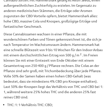
Cannabis-Sorten. Mit Hammershark gelang es Resin Seeds, einen
außergewöhnlichen Zuchterfolg zu erzielen. Im Gegensatz zu
anderen medizinischen Stämmen, die Erträge oder Aromen
zugunsten der CBD-Vorteile opfern, bietet Hammershark alles:
hohe CBD, massive Cola und Knospen, großzügige Erträge und
fantastischer Geschmack.
Diese Cannabissamen wachsen in einer Pflanze, die mit
wunderschönen Farben und Tönen gekennzeichnet ist, die sich je
nach Temperatur im Wachstumsraum ändern. Hammersmark hat
eine schnelle Blütezeit von 9 bis 10 Wochen für den Indoor-Anbau
2
mit einem durchschnittlichen Ertrag von 500 g / m
. Im Freien
können Sie mit einer Erntezeit von Ende Oktober mit einem
Gesamtertrag von 250-400 g / Pflanze rechnen. Die Colas an der
Pflanze sind sehr groß, mit Trichombedeckung über jede Pflanze.
Volle 50% der Samen haben einen hohen CBD-Gehalt (was
bedeutet, dass sie mindestens 4% CBD pro Knospe enthalten).
Laut 50% der Knospen liegt das Verhältnis von THC und CBD bei 1:
1, während weitere 25% hohes THC und die anderen 25% fast
reines CBD sind.
THC: 1: 1-Verhältnis THC: CBD;