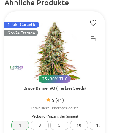
Ähnliche Produkte
1 Jahr Garantie
Große Erträge
25 - 30% THC
Bruce Banner #3 (Herbies Seeds)
5
(41)
Feminisiert
Photoperiodisch
Packung (Anzahl der Samen)
1
3
5
10
15
20