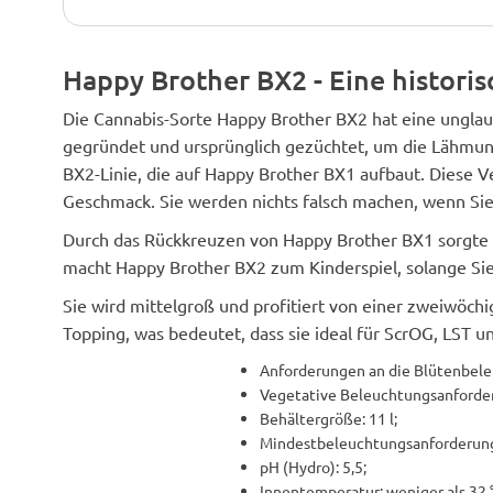
Happy Brother BX2 - Eine historis
Die Cannabis-Sorte Happy Brother BX2 hat eine ungla
gegründet und ursprünglich gezüchtet, um die Lähmung
BX2-Linie, die auf Happy Brother BX1 aufbaut. Diese V
Geschmack. Sie werden nichts falsch machen, wenn Sie
Durch das Rückkreuzen von Happy Brother BX1 sorgte 
macht Happy Brother BX2 zum Kinderspiel, solange Sie
Sie wird mittelgroß und profitiert von einer zweiwöchi
Topping, was bedeutet, dass sie ideal für ScrOG, LST un
Anforderungen an die Blütenbele
Vegetative Beleuchtungsanforder
Behältergröße: 11 l;
Mindestbeleuchtungsanforderung
pH (Hydro): 5,5;
Innentemperatur: weniger als 32 °