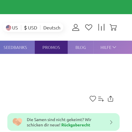
$
USD
US
Deutsch
SEEDBANKS
PROMOS
BLOG
HILFE
Die Samen sind nicht gekeimt? Wir
schicken dir neue!
Rückgaberecht