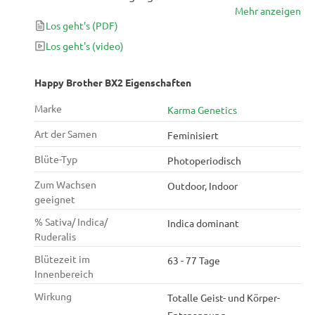
Mehr anzeigen
Pflanze, die riesige Mengen an Golfballnugs liefert,
Los geht's
(PDF)
die mit Trichomen bedeckt sind. Nach 9 Wochen
werden Sie die medizinischen Wirkungen dieser
Los geht's
(video)
wirklich einzigartigen Sorte verstehen.
Happy Brother BX2 Eigenschaften
Marke
Karma Genetics
Art der Samen
Feminisiert
Blüte-Typ
Photoperiodisch
Zum Wachsen
Outdoor, Indoor
geeignet
% Sativa/ Indica/
Indica dominant
Ruderalis
Blütezeit im
63 - 77 Tage
Innenbereich
Wirkung
Totalle Geist- und Körper-