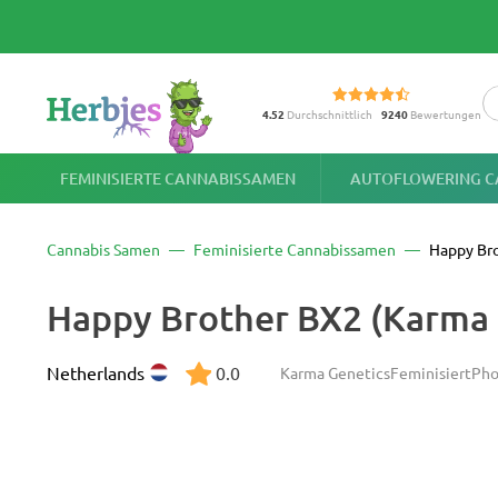
4.52
Durchschnittlich
9240
Bewertungen
FEMINISIERTE CANNABISSAMEN
AUTOFLOWERING C
Cannabis Samen
Feminisierte Cannabissamen
Happy Br
Happy Brother BX2 (Karma
Netherlands
0.0
Karma Genetics
Feminisiert
Pho