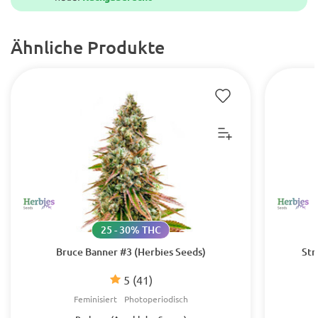
Ähnliche Produkte
25 - 30% THC
Bruce Banner #3 (Herbies Seeds)
Str
5
(41)
Feminisiert
Photoperiodisch