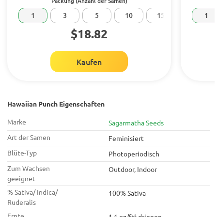
Packung (Anzahl der Samen)
1
3
5
10
15
20
1
$18.82
Kaufen
Hawaiian Punch Eigenschaften
Marke
Sagarmatha Seeds
Art der Samen
Feminisiert
Blüte-Typ
Photoperiodisch
Zum Wachsen
Outdoor, Indoor
geeignet
% Sativa/ Indica/
100% Sativa
Ruderalis
Ernte
1.1 oz/ft² drinnen