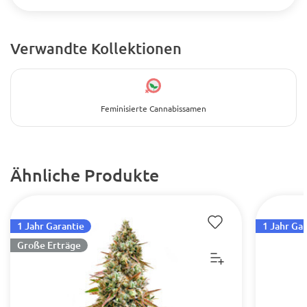
Verwandte Kollektionen
Feminisierte Cannabissamen
Ähnliche Produkte
1 Jahr Garantie
1 Jahr Ga
Große Erträge