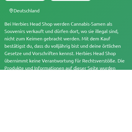
Deutschland
Bei Herbies Head Shop werden Cannabis-Samen als
Souvenirs verkauft und dürfen dort, wo sie illegal sind,
nicht zum Keimen gebracht werden. Mit dem Kauf
bestätigst du, dass du volljährig bist und deine örtlichen
Gesetze und Vorschriften kennst. Herbies Head Shop
übernimmt keine Verantwortung für Rechtsverstöße. Die
Produkte und Informationen auf dieser Seite wurden
weder vom BfArM noch von der FDA geprüft und sind
NICHT dazu bestimmt, Krankheiten zu diagnostizieren, zu
behandeln, zu heilen oder zu verhindern. Alle Produkte
enthalten, soweit zutreffend, weniger als 0,3 % THC
gemäß den bundesrechtlichen Vorschriften. Bitte stelle
sicher, dass du deine örtlichen Gesetze einhältst, da
Herbies keine Rechtsberatung anbietet und keine Haftung
für die Verwendung oder den Anbau von Cannabis in