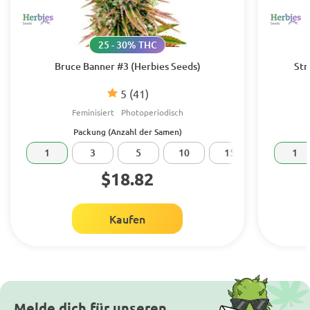
25 - 30% THC
Bruce Banner #3 (Herbies Seeds)
Str
5
(41)
Feminisiert
Photoperiodisch
Packung (Anzahl der Samen)
1
3
5
10
15
20
1
$18.82
Kaufen
Melde dich für unseren