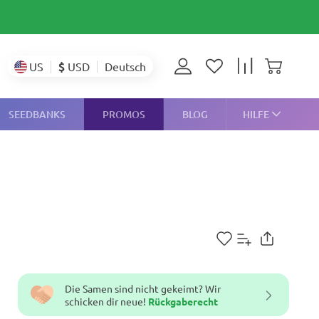
$
USD
US
Deutsch
SEEDBANKS
PROMOS
BLOG
HILFE
Die Samen sind nicht gekeimt? Wir
schicken dir neue!
Rückgaberecht