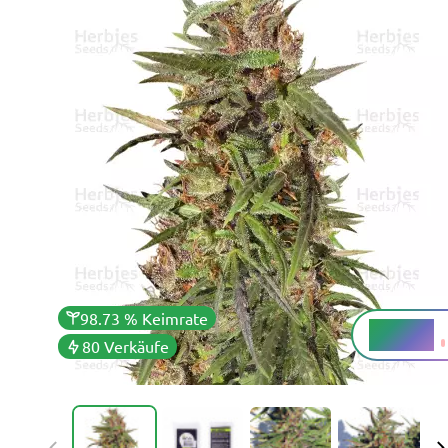
98.73 % Keimrate
8 - 13 %
THC
80 Verkäufe