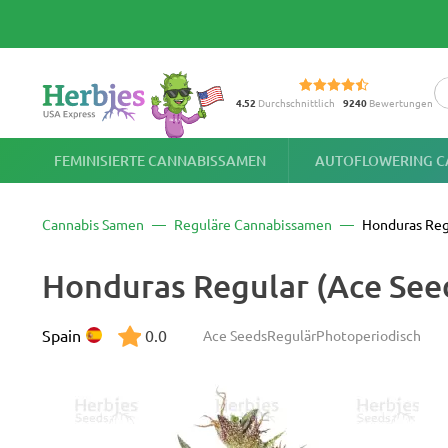
4.52
Durchschnittlich
9240
Bewertungen
FEMINISIERTE CANNABISSAMEN
AUTOFLOWERING C
Cannabis Samen
Reguläre Cannabissamen
Honduras Reg
Honduras Regular (Ace See
Spain
0.0
Ace Seeds
Regulär
Photoperiodisch