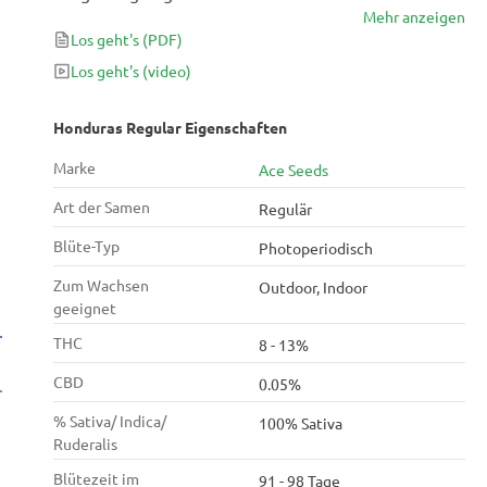
Mehr anzeigen
zentralamerikanische Sativa mit hohem Ertrag,
Los geht's
(PDF)
einem schnellen Blüten / Blatt-Verhältnis und einer
hervorragenden Beständigkeit gegen häufig
Los geht's
(video)
auftretende Züchterprobleme. Ideal für Ihre
klassischen Sativa-Anforderungen wie Fokus,
Honduras Regular Eigenschaften
Energie, Steigerung der sozialen Aktivität und mehr!
Marke
Ace Seeds
Art der Samen
Regulär
Blüte-Typ
Photoperiodisch
Zum Wachsen
Outdoor, Indoor
geeignet
THC
8 - 13%
CBD
0.05%
% Sativa/ Indica/
100% Sativa
Ruderalis
Blütezeit im
91 - 98 Tage