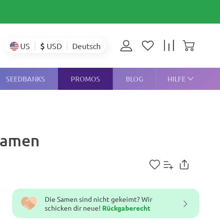
$
USD
US
Deutsch
SEEDBANKS
PROMOS
BLOG
HILFE
-Samen
Die Samen sind nicht gekeimt? Wir
schicken dir neue!
Rückgaberecht