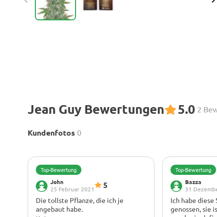
Jean Guy Bewertungen
5.0
2 Be
Kundenfotos
0
Top-Bewertung
Top-Bewertung
John
Bazza
5
25 Februar 2021
31 Dezemb
Die tollste Pflanze, die ich je
Ich habe diese 
angebaut habe.
genossen, sie i