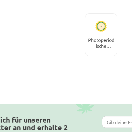
Photoperiod
ische
Cannabissa
men
ich für unseren
ter an und erhalte 2