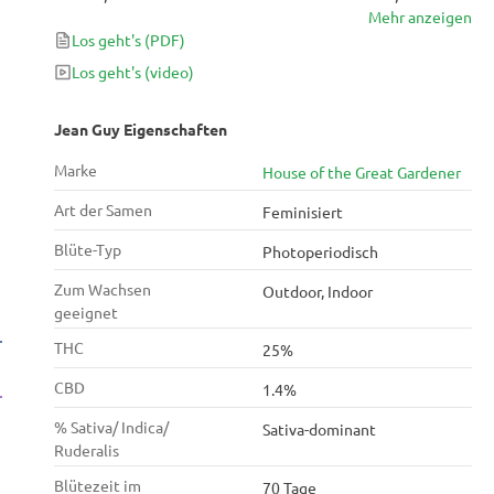
Mehr anzeigen
scharfes Euphorium mit einem Zitrus- /
Los geht's
(PDF)
Stinktiergeruch, der auf sein starkes Summen
hinweist.
Los geht's
(video)
Jean Guy Eigenschaften
Marke
House of the Great Gardener
Art der Samen
Feminisiert
Blüte-Typ
Photoperiodisch
Zum Wachsen
Outdoor, Indoor
geeignet
THC
25%
CBD
1.4%
% Sativa/ Indica/
Sativa-dominant
Ruderalis
Blütezeit im
70 Tage