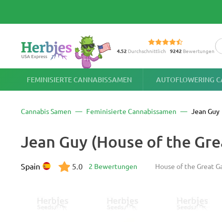
4.52
Durchschnittlich
9242
Bewertungen
FEMINISIERTE CANNABISSAMEN
AUTOFLOWERING C
Cannabis Samen
Feminisierte Cannabissamen
Jean Guy
Jean Guy (House of the Gr
Spain
5.0
2 Bewertungen
House of the Great G