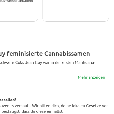
nitiv wieder anbauen!
ude, diese Sorte mit
ssen anzubauen
uy feminisierte Cannabissamen
 schwere Cola. Jean Guy war in der ersten Marihuana-
Mehr anzeigen
estellen?
enirs verkauft. Wir bitten dich, deine lokalen Gesetze vor
bestätigst, dass du diese einhältst.