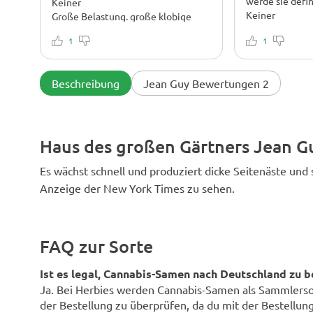
werde sie defi
Keiner
Keiner
Große Belastung. große klobige
Knospen.
Es war eine Fre
1
guten Ergebni
1
Beschreibung
Jean Guy Bewertungen 2
Haus des großen Gärtners Jean G
Es wächst schnell und produziert dicke Seitenäste und
Anzeige der New York Times zu sehen.
FAQ zur Sorte
Ist es legal, Cannabis-Samen nach Deutschland zu b
Ja. Bei Herbies werden Cannabis-Samen als Sammlersouv
der Bestellung zu überprüfen, da du mit der Bestellung 