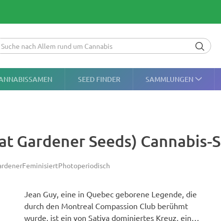
ANNABISSAMEN
SEED FINDER
SAMMLUNGEN
eat Gardener Seeds) Cannabis
ardener
Feminisiert
Photoperiodisch
Jean Guy, eine in Quebec geborene Legende, die
durch den Montreal Compassion Club berühmt
wurde, ist ein von Sativa dominiertes Kreuz, ein