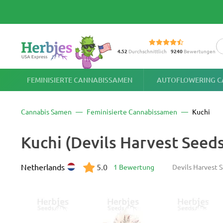
4.52
Durchschnittlich
9240
Bewertungen
FEMINISIERTE CANNABISSAMEN
AUTOFLOWERING C
Cannabis Samen
Feminisierte Cannabissamen
Kuchi
Kuchi (Devils Harvest See
Netherlands
5.0
1 Bewertung
Devils Harvest 