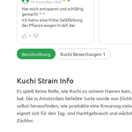
18 November 2020
Hat mich entspannt und schläfrig
gemacht ^-^
Ich hatte eine frühe Gelbfärbung
der Pflanze wegen N def, das
nächste Mal, wenn ich weiß, dass
ich mehr Biowachstumspulver in
1
den Boden geben kann, hat die
Die Buds sind kompakt, sie riechen
Pflanze einen Teil davon gut
frisch, süß, würzig, kuschig, wirklich
gemacht.
nach Zitronengras, auch der
Beschreibung
Kuchi Bewertungen 1
Geschmack. Der Geruch während
der Blüte ist würzig und leicht
käsig. Der erste Joint nach dem
Trocknen war so lecker intensiv wie
Kuchi Strain Info
Zitronengras, jetzt nach dem
Aushärten habe ich diese Frische
verloren, aber immer noch
Es spielt keine Rolle, wie Kuchi zu seinem Namen kam, 
nachweisbar und schön. Steiniger
hat. Die in Amsterdam beliebte Sorte wurde von Züchte
Effekt.
selbst herausfinden, wie produktiv eine Kreuzung zwisc
eignet sich für den Tag- und Nachtgebrauch und wächst 
Züchter.