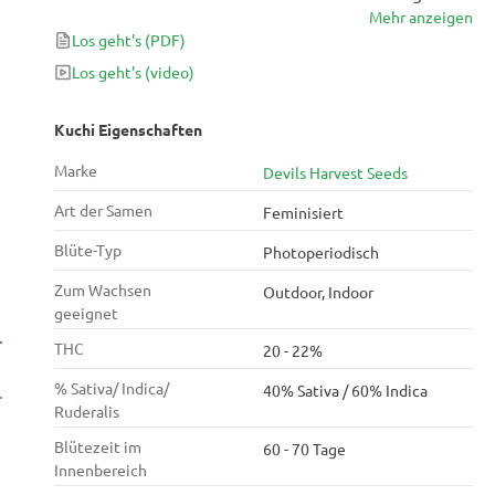
Mehr anzeigen
Spitznamen täuschen, denn Sie werden auf jeden
Los geht's
(PDF)
Fall wieder wachsen und die Sorte konsumieren
wollen, sobald Sie ihr Flair erfahren. Diese Rarität an
Los geht's
(video)
der Westküste ist eine klassische Kreuzung zweier
legendärer Genetiken, und das Ergebnis ist alles, was
Kuchi Eigenschaften
Sie erwarten würden.
Marke
Devils Harvest Seeds
Art der Samen
Feminisiert
Blüte-Typ
Photoperiodisch
Zum Wachsen
Outdoor, Indoor
geeignet
THC
20 - 22%
% Sativa/ Indica/
40% Sativa / 60% Indica
Ruderalis
Blütezeit im
60 - 70 Tage
Innenbereich