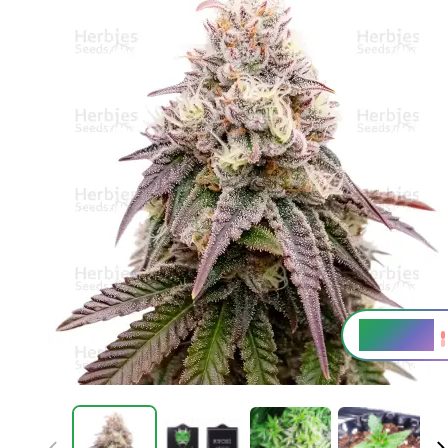
20 - 22 %
THC